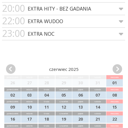
20:00
EXTRA HITY - BEZ GADANIA
22:00
EXTRA WUDOO
23:00
EXTRA NOC
czerwiec 2025
poniedziałek
wtorek
środa
czwartek
piątek
sobota
niedziela
26
27
28
29
30
31
01
poniedziałek
wtorek
środa
czwartek
piątek
sobota
niedziela
02
03
04
05
06
07
08
poniedziałek
wtorek
środa
czwartek
piątek
sobota
niedziela
09
10
11
12
13
14
15
poniedziałek
wtorek
środa
czwartek
piątek
sobota
niedziela
16
17
18
19
20
21
22
poniedziałek
wtorek
środa
czwartek
piątek
sobota
niedziela