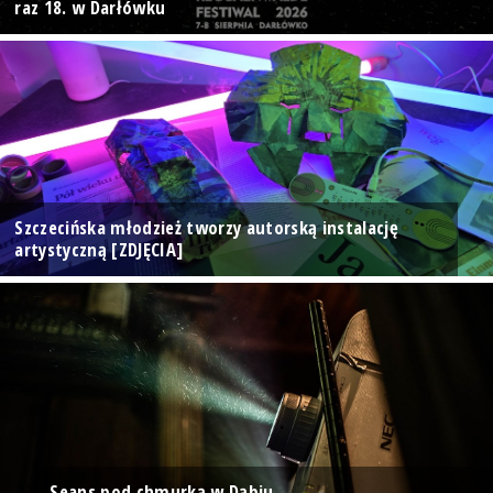
raz 18. w Darłówku
Szczecińska młodzież tworzy autorską instalację
artystyczną [ZDJĘCIA]
Seans pod chmurką w Dąbiu