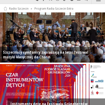
Radio Szczecin
»
Program Radia Szczecin Extra
Szczecińscy symfonicy zapraszają na letni festiwal
muzyki klasycznej do Chorin
Instrumenty dęte na Festiwalu Grünebergów