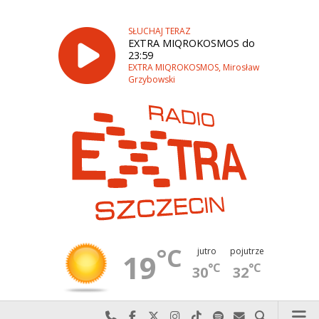
SŁUCHAJ TERAZ
EXTRA MIQROKOSMOS do
23:59
EXTRA MIQROKOSMOS, Mirosław
Grzybowski
°C
jutro
pojutrze
19
°C
°C
30
32
Najlepiej po prostu do nas zadzwoń
Odwiedź nas na Facebook-u
Odwiedź nas na X
Odwiedź nas na Instagram-ie
Odwiedź nas na TikTok-u
Szukaj nas na Spotify
Wyślij do nas w
Szukaj