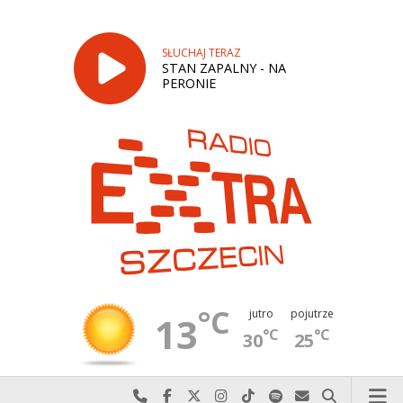
SŁUCHAJ TERAZ
STAN ZAPALNY - NA
PERONIE
°C
jutro
pojutrze
13
°C
°C
30
25
Najlepiej po prostu do nas zadzwoń
Odwiedź nas na Facebook-u
Odwiedź nas na X
Odwiedź nas na Instagram-ie
Odwiedź nas na TikTok-u
Szukaj nas na Spotify
Wyślij do nas w
Szukaj