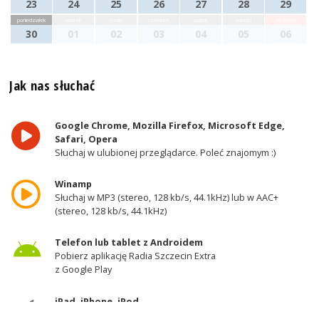
23
24
25
26
27
28
29
poniedziałek
wtorek
środa
czwartek
piątek
sobota
niedziela
30
01
02
03
04
05
06
Jak nas słuchać
Google Chrome, Mozilla Firefox, Microsoft Edge,
Safari, Opera
Słuchaj w ulubionej przeglądarce. Poleć znajomym :)
Winamp
Słuchaj w MP3 (stereo, 128 kb/s, 44.1kHz) lub w AAC+
(stereo, 128 kb/s, 44.1kHz)
Telefon lub tablet z Androidem
Pobierz aplikację Radia Szczecin Extra
z Google Play
iPad, iPhone, iPod
Pobierz aplikację Radia Szczecin