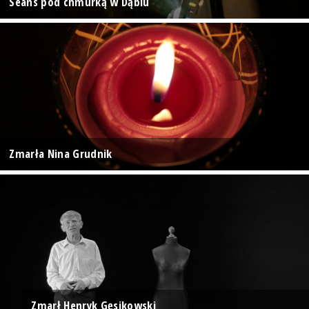
Seans pod chmurką w Dąbiu
Zmarła Nina Grudnik
Zmarł Henryk Gęsikowski