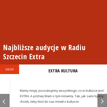
Najbliższe audycje w Radiu
Szczecin Extra
08:00
EXTRA KULTURA
Mamy misję: poszukujemy wszystkiego, co w kulturze jest
EXTRA. A później Wam o tym mówimy. Tak, jak sami byśmy
chcieli, żeby ktoś do nas mówił o kulturze.