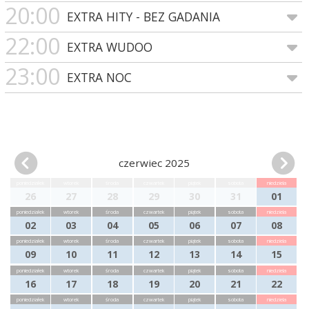
20:00
EXTRA HITY - BEZ GADANIA
22:00
EXTRA WUDOO
23:00
EXTRA NOC
czerwiec 2025
poniedziałek
wtorek
środa
czwartek
piątek
sobota
niedziela
26
27
28
29
30
31
01
poniedziałek
wtorek
środa
czwartek
piątek
sobota
niedziela
02
03
04
05
06
07
08
poniedziałek
wtorek
środa
czwartek
piątek
sobota
niedziela
09
10
11
12
13
14
15
poniedziałek
wtorek
środa
czwartek
piątek
sobota
niedziela
16
17
18
19
20
21
22
poniedziałek
wtorek
środa
czwartek
piątek
sobota
niedziela