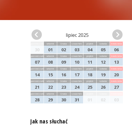
lipiec 2025
poniedziałek
wtorek
środa
czwartek
piątek
sobota
niedziela
30
01
02
03
04
05
06
poniedziałek
wtorek
środa
czwartek
piątek
sobota
niedziela
07
08
09
10
11
12
13
poniedziałek
wtorek
środa
czwartek
piątek
sobota
niedziela
14
15
16
17
18
19
20
poniedziałek
wtorek
środa
czwartek
piątek
sobota
niedziela
21
22
23
24
25
26
27
poniedziałek
wtorek
środa
czwartek
piątek
sobota
niedziela
28
29
30
31
01
02
03
Jak nas słuchać