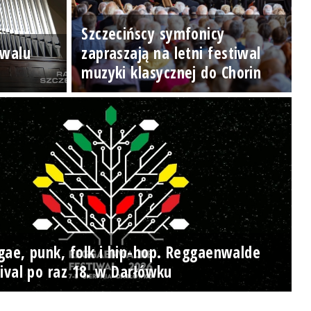
Szczecińscy symfonicy
iwalu
zapraszają na letni festiwal
muzyki klasycznej do Chorin
gae, punk, folk i hip-hop. Reggaenwalde
ival po raz 18. w Darłówku