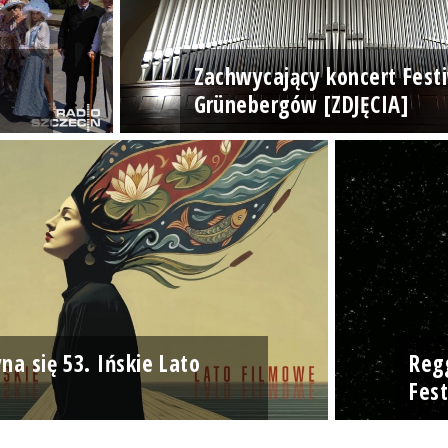
Zachwycający koncert Fest
Grünebergów [ZDJĘCIA]
na się 53. Ińskie Lato
Reg
Fest