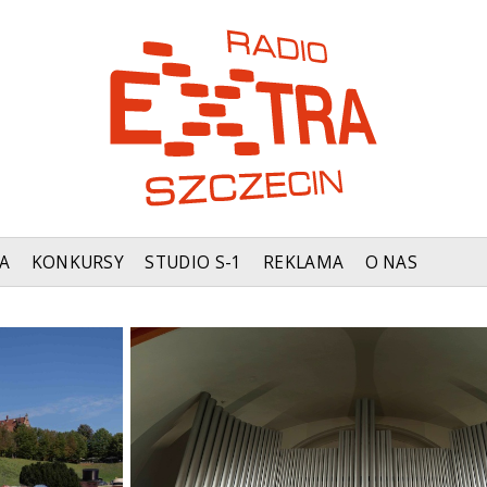
A
KONKURSY
STUDIO S-1
REKLAMA
O NAS