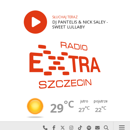
SŁUCHAJ TERAZ
DJ PANTELIS & NICK SALEY -
SWEET LULLABY
°C
jutro
pojutrze
29
°C
°C
27
22
Najlepiej po prostu do nas zadzwoń
Odwiedź nas na Facebook-u
Odwiedź nas na X
Odwiedź nas na Instagram-ie
Odwiedź nas na TikTok-u
Szukaj nas na Spotify
Wyślij do nas w
Szukaj