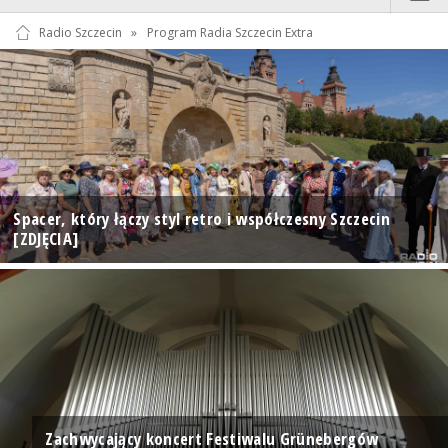
Radio Szczecin
»
Program Radia Szczecin Extra
Spacer, który łączy styl retro i współczesny Szczecin
[ZDJĘCIA]
Zachwycający koncert Festiwalu Grünebergów