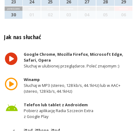
23
24
25
26
27
28
29
poniedziałek
wtorek
środa
czwartek
piątek
sobota
niedziela
30
01
02
03
04
05
06
Jak nas słuchać
Google Chrome, Mozilla Firefox, Microsoft Edge,
Safari, Opera
Słuchaj w ulubionej przeglądarce. Poleć znajomym :)
Winamp
Słuchaj w MP3 (stereo, 128 kb/s, 44.1kHz) lub w AAC+
(stereo, 128 kb/s, 44.1kHz)
Telefon lub tablet z Androidem
Pobierz aplikację Radia Szczecin Extra
z Google Play
iPad, iPhone, iPod
Pobierz aplikację Radia Szczecin