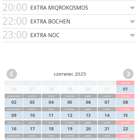
20:00
EXTRA MIQROKOSMOS
22:00
EXTRA BOCHEN
23:00
EXTRA NOC
czerwiec 2025
poniedziałek
wtorek
środa
czwartek
piątek
sobota
niedziela
26
27
28
29
30
31
01
poniedziałek
wtorek
środa
czwartek
piątek
sobota
niedziela
02
03
04
05
06
07
08
poniedziałek
wtorek
środa
czwartek
piątek
sobota
niedziela
09
10
11
12
13
14
15
poniedziałek
wtorek
środa
czwartek
piątek
sobota
niedziela
16
17
18
19
20
21
22
poniedziałek
wtorek
środa
czwartek
piątek
sobota
niedziela