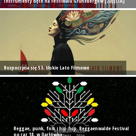
Instrumenty dęte na Festiwalu Grünebergów [ZDJĘCIA]
Rozpoczyna się 53. Ińskie Lato Filmowe
Reggae, punk, folk i hip-hop. Reggaenwalde Festival
po raz 18. w Darłówku