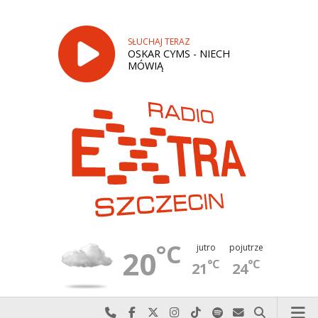
SŁUCHAJ TERAZ
OSKAR CYMS - NIECH
MÓWIĄ
°C
jutro
pojutrze
20
°C
°C
21
24
Najlepiej po prostu do nas zadzwoń
Odwiedź nas na Facebook-u
Odwiedź nas na X
Odwiedź nas na Instagram-ie
Odwiedź nas na TikTok-u
Szukaj nas na Spotify
Wyślij do nas w
Szukaj