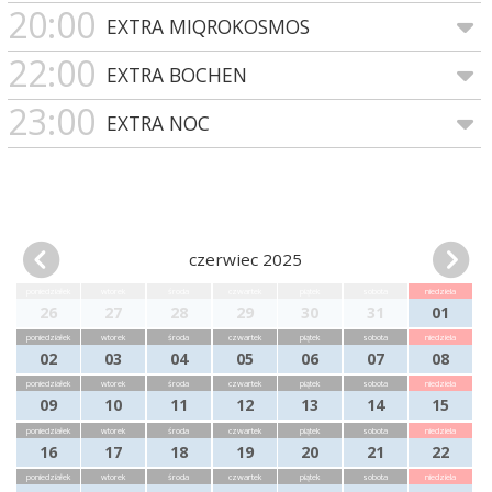
20:00
EXTRA MIQROKOSMOS
22:00
EXTRA BOCHEN
23:00
EXTRA NOC
czerwiec 2025
poniedziałek
wtorek
środa
czwartek
piątek
sobota
niedziela
26
27
28
29
30
31
01
poniedziałek
wtorek
środa
czwartek
piątek
sobota
niedziela
02
03
04
05
06
07
08
poniedziałek
wtorek
środa
czwartek
piątek
sobota
niedziela
09
10
11
12
13
14
15
poniedziałek
wtorek
środa
czwartek
piątek
sobota
niedziela
16
17
18
19
20
21
22
poniedziałek
wtorek
środa
czwartek
piątek
sobota
niedziela