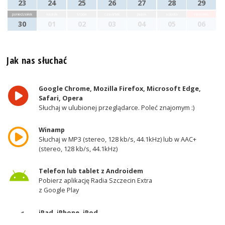
23
24
25
26
27
28
29
poniedziałek
wtorek
środa
czwartek
piątek
sobota
niedziela
30
01
02
03
04
05
06
Jak nas słuchać
Google Chrome, Mozilla Firefox, Microsoft Edge,
Safari, Opera
Słuchaj w ulubionej przeglądarce. Poleć znajomym :)
Winamp
Słuchaj w MP3 (stereo, 128 kb/s, 44.1kHz) lub w AAC+
(stereo, 128 kb/s, 44.1kHz)
Telefon lub tablet z Androidem
Pobierz aplikację Radia Szczecin Extra
z Google Play
iPad, iPhone, iPod
Pobierz aplikację Radia Szczecin