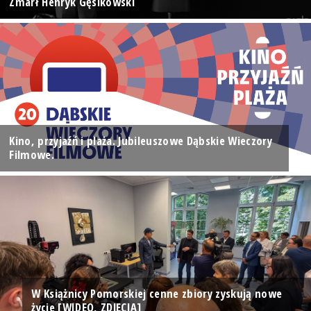
Zmarł Henryk Gęsikowski
Kino, przyjaźń i plaża. Jubileuszowe Dąbskie Wieczory
Filmowe.
W Książnicy Pomorskiej cenne zbiory zyskują nowe
życie [WIDEO, ZDJĘCIA]