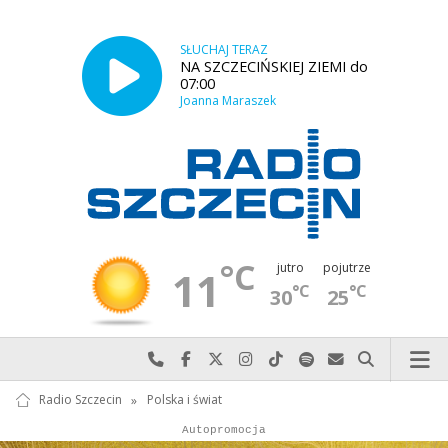
SŁUCHAJ TERAZ
NA SZCZECIŃSKIEJ ZIEMI do
07:00
Joanna Maraszek
°C
jutro
pojutrze
11
°C
°C
30
25
Najlepiej po prostu do nas zadzwoń
Odwiedź nas na Facebook-u
Odwiedź nas na X
Odwiedź nas na Instagram-ie
Odwiedź nas na TikTok-u
Szukaj nas na Spotify
Wyślij do nas w
Szukaj
Radio Szczecin
»
Polska i świat
Autopromocja
Autopromocja
Reklama