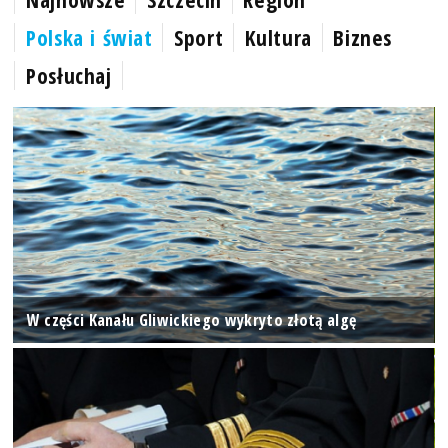
Polska i świat
Sport
Kultura
Biznes
Posłuchaj
W części Kanału Gliwickiego wykryto złotą algę