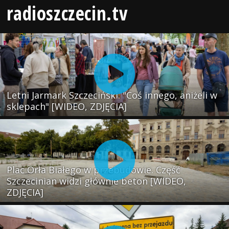
radioszczecin.tv
Letni Jarmark Szczeciński. "Coś innego, aniżeli w
sklepach" [WIDEO, ZDJĘCIA]
Plac Orła Białego w przebudowie. Część
Szczecinian widzi głównie beton [WIDEO,
ZDJĘCIA]