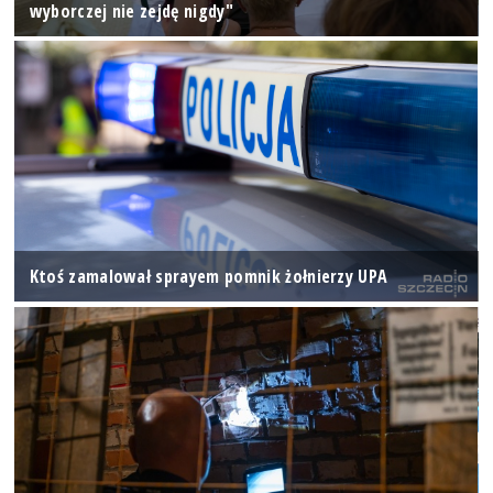
wyborczej nie zejdę nigdy"
Ktoś zamalował sprayem pomnik żołnierzy UPA