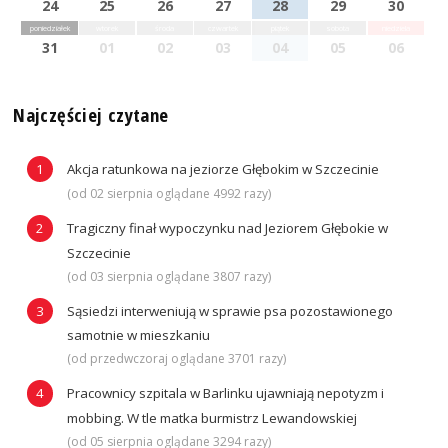
24
25
26
27
28
29
30
poniedziałek
wtorek
środa
czwartek
piątek
sobota
niedziela
31
01
02
03
04
05
06
Najczęściej czytane
Akcja ratunkowa na jeziorze Głębokim w Szczecinie
(od 02 sierpnia oglądane 4992 razy)
Tragiczny finał wypoczynku nad Jeziorem Głębokie w
Szczecinie
(od 03 sierpnia oglądane 3807 razy)
Sąsiedzi interweniują w sprawie psa pozostawionego
samotnie w mieszkaniu
(od przedwczoraj oglądane 3701 razy)
Pracownicy szpitala w Barlinku ujawniają nepotyzm i
mobbing. W tle matka burmistrz Lewandowskiej
(od 05 sierpnia oglądane 3294 razy)