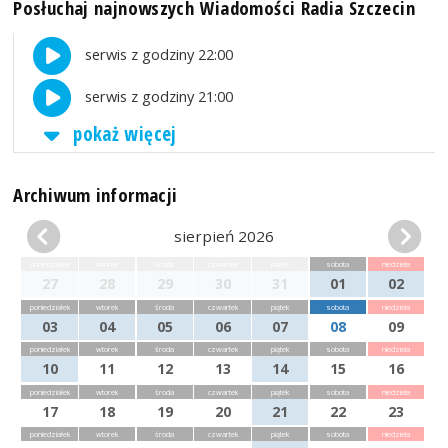
Posłuchaj najnowszych Wiadomości Radia Szczecin
serwis z godziny 22:00
serwis z godziny 21:00
pokaż więcej
Archiwum informacji
sierpień 2026
poniedziałek
wtorek
środa
czwartek
piątek
sobota
niedziela
27
28
29
30
31
01
02
poniedziałek
wtorek
środa
czwartek
piątek
sobota
niedziela
03
04
05
06
07
08
09
poniedziałek
wtorek
środa
czwartek
piątek
sobota
niedziela
10
11
12
13
14
15
16
poniedziałek
wtorek
środa
czwartek
piątek
sobota
niedziela
17
18
19
20
21
22
23
poniedziałek
wtorek
środa
czwartek
piątek
sobota
niedziela