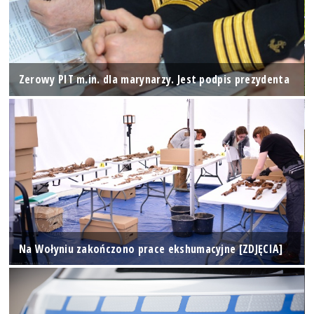
Zerowy PIT m.in. dla marynarzy. Jest podpis prezydenta
Na Wołyniu zakończono prace ekshumacyjne [ZDJĘCIA]