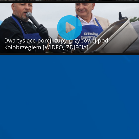
Dwa tysiące porcji zupy grzybowej pod
Kołobrzegiem [WIDEO, ZDJECIA]