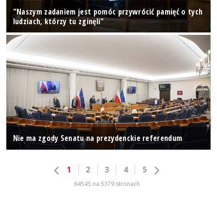
"Naszym zadaniem jest pomóc przywrócić pamięć o tych
ludziach, którzy tu zginęli"
Nie ma zgody Senatu na prezydenckie referendum
1
2
3
4
5
64545 na 5379 stronach