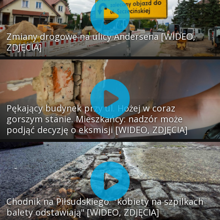
Zmiany drogowe na ulicy Andersena [WIDEO,
ZDJĘCIA]
Pękający budynek przy ul. Hożej w coraz
gorszym stanie. Mieszkańcy: nadzór może
podjąć decyzję o eksmisji [WIDEO, ZDJĘCIA]
Chodnik na Piłsudskiego: "kobiety na szpilkach
balety odstawiają" [WIDEO, ZDJĘCIA]