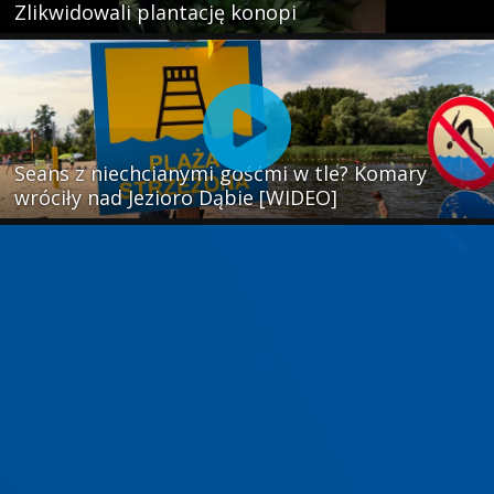
Zlikwidowali plantację konopi
Seans z niechcianymi gośćmi w tle? Komary
wróciły nad Jezioro Dąbie [WIDEO]