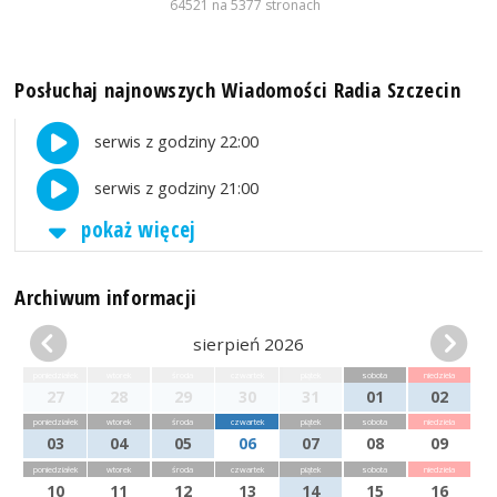
64521 na 5377 stronach
Posłuchaj najnowszych Wiadomości Radia Szczecin
serwis z godziny 22:00
serwis z godziny 21:00
pokaż więcej
Archiwum informacji
sierpień 2026
poniedziałek
wtorek
środa
czwartek
piątek
sobota
niedziela
27
28
29
30
31
01
02
poniedziałek
wtorek
środa
czwartek
piątek
sobota
niedziela
03
04
05
06
07
08
09
poniedziałek
wtorek
środa
czwartek
piątek
sobota
niedziela
10
11
12
13
14
15
16