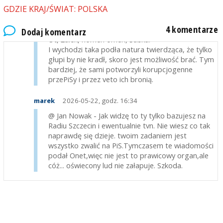
GDZIE KRAJ/ŚWIAT: POLSKA
przykryje się faktu, że to właśnie za wieloma
osobami powiązanymi z PiS ciągną się zarzuty
4 komentarze
prokuratorskie i akty oskarżenia.
Dodaj komentarz
Ot, Żalek, nomen omen, ściska.
I wychodzi taka podła natura twierdząca, że tylko
głupi by nie kradł, skoro jest możliwość brać. Tym
bardziej, że sami potworzyli korupcjogenne
przePiSy i przez veto ich bronią.
marek
2026-05-22, godz. 16:34
@ Jan Nowak - Jak widzę to ty tylko bazujesz na
Radiu Szczecin i ewentualnie tvn. Nie wiesz co tak
naprawdę się dzieje. twoim zadaniem jest
wszystko zwalić na PiS.Tymczasem te wiadomości
podał Onet,więc nie jest to prawicowy organ,ale
cóż... oświecony lud nie załapuje. Szkoda.