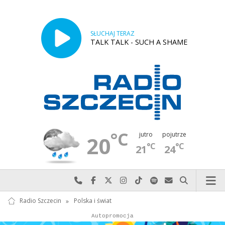
SŁUCHAJ TERAZ
TALK TALK - SUCH A SHAME
°C
jutro
pojutrze
20
°C
°C
21
24
Najlepiej po prostu do nas zadzwoń
Odwiedź nas na Facebook-u
Odwiedź nas na X
Odwiedź nas na Instagram-ie
Odwiedź nas na TikTok-u
Szukaj nas na Spotify
Wyślij do nas w
Szukaj
Radio Szczecin
»
Polska i świat
Autopromocja
Autopromocja