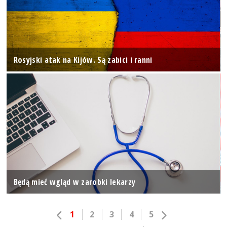
Rosyjski atak na Kijów. Są zabici i ranni
Będą mieć wgląd w zarobki lekarzy
1
2
3
4
5