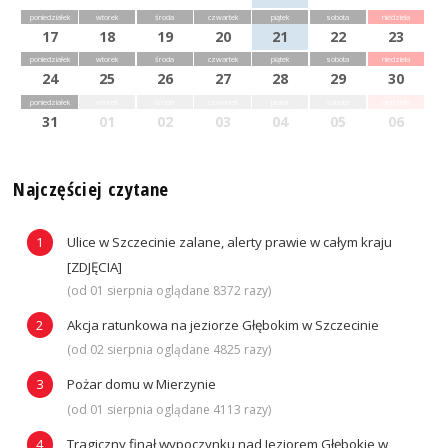
poniedziałek
wtorek
środa
czwartek
piątek
sobota
niedziela
17
18
19
20
21
22
23
poniedziałek
wtorek
środa
czwartek
piątek
sobota
niedziela
24
25
26
27
28
29
30
poniedziałek
wtorek
środa
czwartek
piątek
sobota
niedziela
31
01
02
03
04
05
06
Najczęściej czytane
Ulice w Szczecinie zalane, alerty prawie w całym kraju
[ZDJĘCIA]
(od 01 sierpnia oglądane 8372 razy)
Akcja ratunkowa na jeziorze Głębokim w Szczecinie
(od 02 sierpnia oglądane 4825 razy)
Pożar domu w Mierzynie
(od 01 sierpnia oglądane 4113 razy)
Tragiczny finał wypoczynku nad Jeziorem Głębokie w