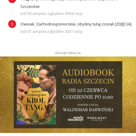
Szczecinie
(od 03 sierpnia oglądane 3604 razy)
Owsiak: Zachodniopomorskie, obyśmy tutaj zostali [ZDJĘCIA]
(od 01 sierpnia oglądane 3021 razy)
Autopromocja