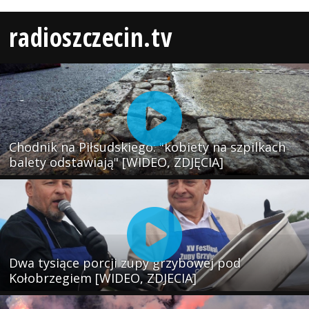
radioszczecin.tv
Chodnik na Piłsudskiego: "kobiety na szpilkach
balety odstawiają" [WIDEO, ZDJĘCIA]
Dwa tysiące porcji zupy grzybowej pod
Kołobrzegiem [WIDEO, ZDJECIA]