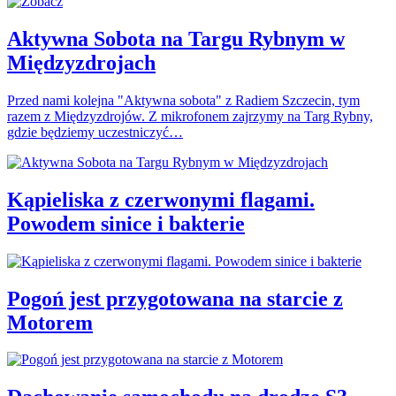
Aktywna Sobota na Targu Rybnym w
Międzyzdrojach
Przed nami kolejna "Aktywna sobota" z Radiem Szczecin, tym
razem z Międzyzdrojów. Z mikrofonem zajrzymy na Targ Rybny,
gdzie będziemy uczestniczyć…
Kąpieliska z czerwonymi flagami.
Powodem sinice i bakterie
Pogoń jest przygotowana na starcie z
Motorem