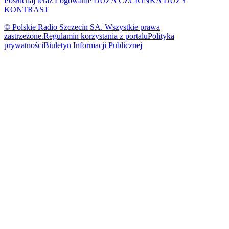
Posłuchaj teraz
Logowanie
DUŻA CZCIONKA
DUŻY
KONTRAST
© Polskie Radio Szczecin SA. Wszystkie prawa
zastrzeżone.
Regulamin korzystania z portalu
Polityka
prywatności
Biuletyn Informacji Publicznej