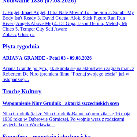
Notowanie 1836 (07.08.2026)
1. Hugel, Imael Angel, Ultra Nate
Movin' To The Sun
2. Sombr
My
Body Isn't Ready
3. David Guetta, Alok, Stick Figure
Run Run
River (Angels Above Me)
4. DJ Goja, Jason Derulo, Melody
Mi
Chico
5. Temper City
Self Aware
Zobacz
Głosuj »
Płyta tygodnia
ARIANA GRANDE - Petal 03 - 09.08.2026
Ariana Grande po tym, jak skupiła się na aktorstwie i zagrała m.in. z
Robertem De Niro (premiera filmu "Poznaj swojego teścia" już w
listopadzie)…
Trochę Kultury
Wspomnienie Niny Grudnik - aktorki szczecińskich scen
Nina Grudnik (także Nina Grudnik-Banucha) urodziła się 16 maja
1936 roku w Dąbrowie Górniczej. Po wojnie wraz z rodzicami
wyjechała do Wrocławia…
Fonosfera - reportaże i słuchowiska