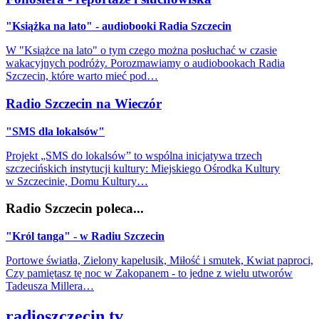
"Książka na lato" - audiobooki Radia Szczecin
W "Książce na lato" o tym czego można posłuchać w czasie
wakacyjnych podróży. Porozmawiamy o audiobookach Radia
Szczecin, które warto mieć pod…
Radio Szczecin na Wieczór
"SMS dla lokalsów"
Projekt „SMS do lokalsów” to wspólna inicjatywa trzech
szczecińskich instytucji kultury: Miejskiego Ośrodka Kultury
w Szczecinie, Domu Kultury…
Radio Szczecin poleca...
"Król tanga" - w Radiu Szczecin
Portowe światła, Zielony kapelusik, Miłość i smutek, Kwiat paproci,
Czy pamiętasz tę noc w Zakopanem - to jedne z wielu utworów
Tadeusza Millera…
radioszczecin.tv