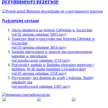
przymusowej przerwie
Najczęściej czytane
Akcja ratunkowa na jeziorze Głębokim w Szczecinie
(od 02 sierpnia oglądane 5003 razy)
Tragiczny finał wypoczynku nad Jeziorem Głębokie w
Szczecinie
(od 03 sierpnia oglądane 3814 razy)
Sąsiedzi interweniują w sprawie psa pozostawionego
samotnie w mieszkaniu
(od przedwczoraj oglądane 3719 razy)
Pracownicy szpitala w Barlinku ujawniają nepotyzm i
mobbing. W tle matka burmistrz Lewandowskiej
(od 05 sierpnia oglądane 3318 razy)
Przywiązany, bez dostępu do wody i jedzenia. Służby
odnalazły psa
(od przedwczoraj oglądane 2383 razy)