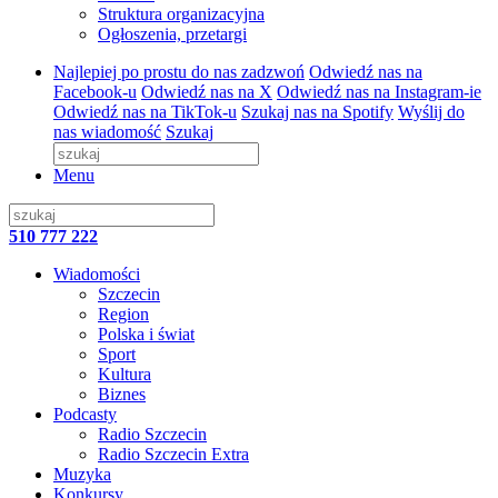
Struktura organizacyjna
Ogłoszenia, przetargi
Najlepiej po prostu do nas zadzwoń
Odwiedź nas na
Facebook-u
Odwiedź nas na X
Odwiedź nas na Instagram-ie
Odwiedź nas na TikTok-u
Szukaj nas na Spotify
Wyślij do
nas wiadomość
Szukaj
Menu
510 777 222
Wiadomości
Szczecin
Region
Polska i świat
Sport
Kultura
Biznes
Podcasty
Radio Szczecin
Radio Szczecin Extra
Muzyka
Konkursy