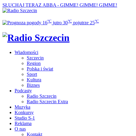
SŁUCHAJ TERAZ
ABBA - GIMME! GIMME! GIMME!
°C
°C
°C
16
jutro
30
pojutrze
25
Wiadomości
Szczecin
Region
Polska i świat
Sport
Kultura
Biznes
Podcasty
Radio Szczecin
Radio Szczecin Extra
Muzyka
Konkursy
Studio S-1
Reklama
O nas
Kontakt