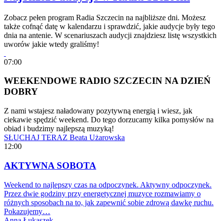
Zobacz pełen program Radia Szczecin na najbliższe dni. Możesz
także cofnąć datę w kalendarzu i sprawdzić, jakie audycje były tego
dnia na antenie. W scenariuszach audycji znajdziesz listę wszystkich
uworów jakie wtedy graliśmy!
07:00
WEEKENDOWE RADIO SZCZECIN NA DZIEŃ
DOBRY
Z nami wstajesz naładowany pozytywną energią i wiesz, jak
ciekawie spędzić weekend. Do tego dorzucamy kilka pomysłów na
obiad i budzimy najlepszą muzyką!
SŁUCHAJ TERAZ
Beata Użarowska
12:00
AKTYWNA SOBOTA
Weekend to najlepszy czas na odpoczynek. Aktywny odpoczynek.
Przez dwie godziny przy energetycznej muzyce rozmawiamy o
różnych sposobach na to, jak zapewnić sobie zdrową dawkę ruchu.
Pokazujemy…
Anna Łukaszek