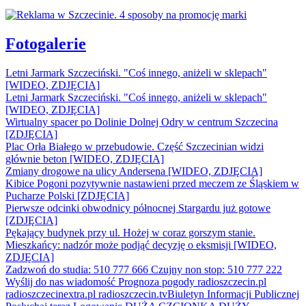
Fotogalerie
Letni Jarmark Szczeciński. "Coś innego, aniżeli w sklepach"
[WIDEO, ZDJĘCIA]
Letni Jarmark Szczeciński. "Coś innego, aniżeli w sklepach"
[WIDEO, ZDJĘCIA]
Wirtualny spacer po Dolinie Dolnej Odry w centrum Szczecina
[ZDJĘCIA]
Plac Orła Białego w przebudowie. Część Szczecinian widzi
głównie beton [WIDEO, ZDJĘCIA]
Zmiany drogowe na ulicy Andersena [WIDEO, ZDJĘCIA]
Kibice Pogoni pozytywnie nastawieni przed meczem ze Śląskiem w
Pucharze Polski [ZDJĘCIA]
Pierwsze odcinki obwodnicy północnej Stargardu już gotowe
[ZDJĘCIA]
Pękający budynek przy ul. Hożej w coraz gorszym stanie.
Mieszkańcy: nadzór może podjąć decyzję o eksmisji [WIDEO,
ZDJĘCIA]
Zadzwoń do studia: 510 777 666
Czujny non stop: 510 777 222
Wyślij do nas wiadomość
Prognoza pogody
radioszczecin.pl
radioszczecinextra.pl
radioszczecin.tv
Biuletyn Informacji Publicznej