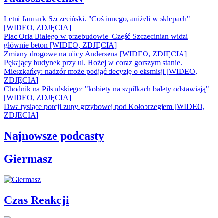
Letni Jarmark Szczeciński. "Coś innego, aniżeli w sklepach"
[WIDEO, ZDJĘCIA]
Plac Orła Białego w przebudowie. Część Szczecinian widzi
głównie beton [WIDEO, ZDJĘCIA]
Zmiany drogowe na ulicy Andersena [WIDEO, ZDJĘCIA]
Pękający budynek przy ul. Hożej w coraz gorszym stanie.
Mieszkańcy: nadzór może podjąć decyzję o eksmisji [WIDEO,
ZDJĘCIA]
Chodnik na Piłsudskiego: "kobiety na szpilkach balety odstawiają"
[WIDEO, ZDJĘCIA]
Dwa tysiące porcji zupy grzybowej pod Kołobrzegiem [WIDEO,
ZDJECIA]
Najnowsze podcasty
Giermasz
Czas Reakcji