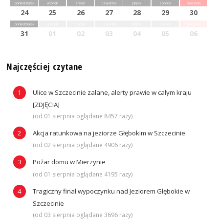
poniedziałek
wtorek
środa
czwartek
piątek
sobota
niedziela
24
25
26
27
28
29
30
poniedziałek
wtorek
środa
czwartek
piątek
sobota
niedziela
31
01
02
03
04
05
06
Najczęściej czytane
Ulice w Szczecinie zalane, alerty prawie w całym kraju
[ZDJĘCIA]
(od 01 sierpnia oglądane 8457 razy)
Akcja ratunkowa na jeziorze Głębokim w Szczecinie
(od 02 sierpnia oglądane 4906 razy)
Pożar domu w Mierzynie
(od 01 sierpnia oglądane 4195 razy)
Tragiczny finał wypoczynku nad Jeziorem Głębokie w
Szczecinie
(od 03 sierpnia oglądane 3696 razy)