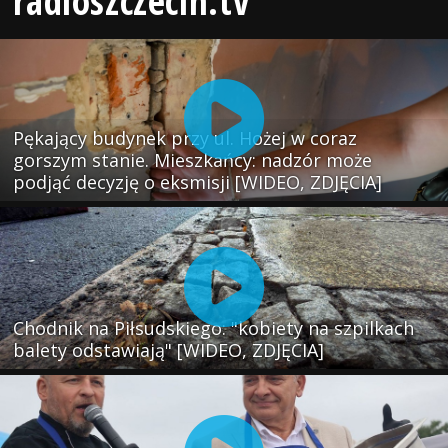
radioszczecin.tv
Pękający budynek przy ul. Hożej w coraz
gorszym stanie. Mieszkańcy: nadzór może
podjąć decyzję o eksmisji [WIDEO, ZDJĘCIA]
Chodnik na Piłsudskiego: "kobiety na szpilkach
balety odstawiają" [WIDEO, ZDJĘCIA]