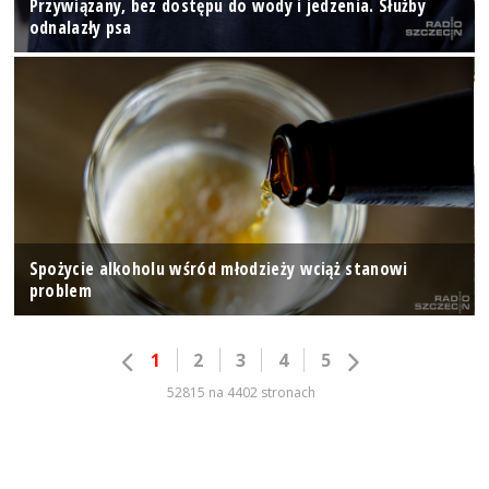
Przywiązany, bez dostępu do wody i jedzenia. Służby
odnalazły psa
Spożycie alkoholu wśród młodzieży wciąż stanowi
problem
1
2
3
4
5
52815 na 4402 stronach