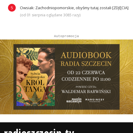
Owsiak: Zachodniopomorskie, obyśmy tutaj zostali [ZDJĘCIA]
(od 01 sierpnia oglądane 3085 razy)
Autopromocja