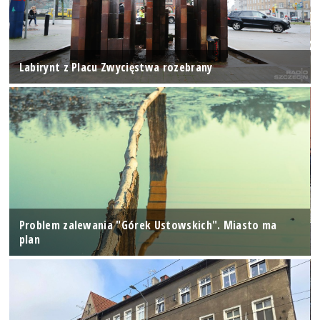
Labirynt z Placu Zwycięstwa rozebrany
Problem zalewania "Górek Ustowskich". Miasto ma
plan