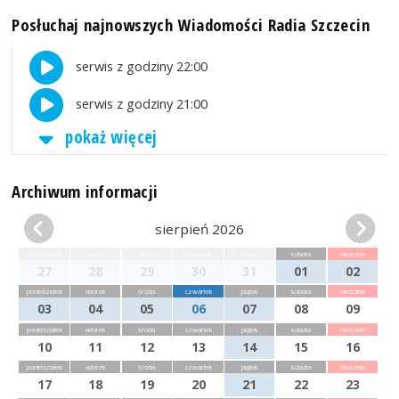
Posłuchaj najnowszych Wiadomości Radia Szczecin
serwis z godziny 22:00
serwis z godziny 21:00
pokaż więcej
Archiwum informacji
sierpień 2026
poniedziałek
wtorek
środa
czwartek
piątek
sobota
niedziela
27
28
29
30
31
01
02
poniedziałek
wtorek
środa
czwartek
piątek
sobota
niedziela
03
04
05
06
07
08
09
poniedziałek
wtorek
środa
czwartek
piątek
sobota
niedziela
10
11
12
13
14
15
16
poniedziałek
wtorek
środa
czwartek
piątek
sobota
niedziela
17
18
19
20
21
22
23