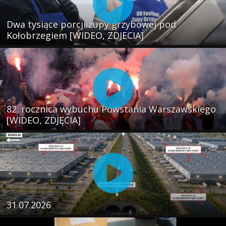
Dwa tysiące porcji zupy grzybowej pod
Kołobrzegiem [WIDEO, ZDJECIA]
82. rocznica wybuchu Powstania Warszawskiego
[WIDEO, ZDJĘCIA]
31.07.2026