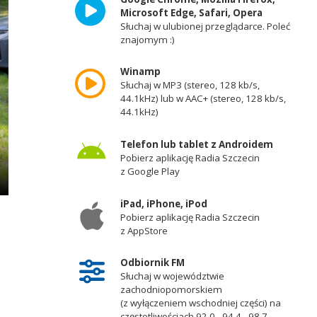
Microsoft Edge, Safari, Opera
Słuchaj w ulubionej przeglądarce. Poleć
znajomym :)
Winamp
Słuchaj w MP3 (stereo, 128 kb/s,
44.1kHz) lub w AAC+ (stereo, 128 kb/s,
44.1kHz)
Telefon lub tablet z Androidem
Pobierz aplikację Radia Szczecin
z Google Play
iPad, iPhone, iPod
Pobierz aplikację Radia Szczecin
z AppStore
Odbiornik FM
Słuchaj w województwie
zachodniopomorskiem
(z wyłączeniem wschodniej części) na
częstotliwościach 92,0 - 94,4 - 98,7 -