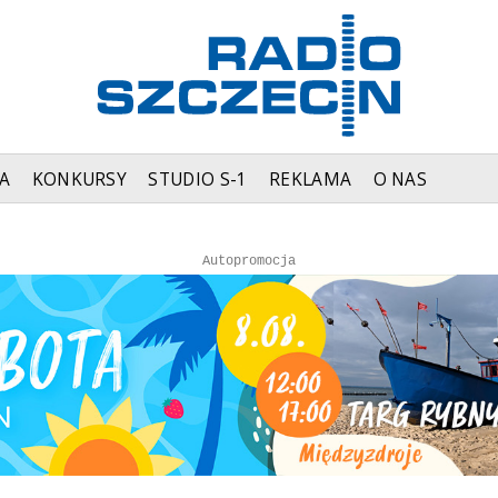
A
KONKURSY
STUDIO S-1
REKLAMA
O NAS
Autopromocja
Autopromocja
Reklama