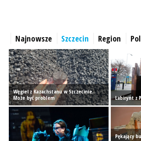
Najnowsze
Szczecin
Region
Pol
Węgiel z Kazachstanu w Szczecinie.
Może być problem
Labirynt z
Pękający bu