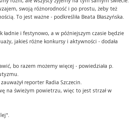
teśmy różni, ale wszyscy żyjemy na tym samym świecie.
wzajem, swoją różnorodność i po prostu, żeby też
ością. To jest ważne - podkreśliła Beata Błaszyńska.
k ładnie i festynowo, a w późniejszym czasie będzie
aży, jakieś różne konkursy i aktywności - dodała
 bawić, bo razem możemy więcej - powiedziała p.
utyzmu.
 zauważył reporter Radia Szczecin.
wę na świeżym powietrzu, więc to jest strzał w
ej".