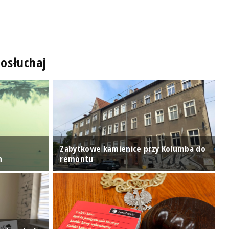
osłuchaj
Zabytkowe kamienice przy Kolumba do
O
n
remontu
P