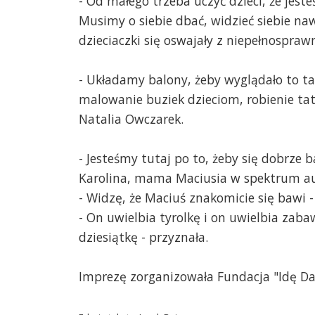
- Od małego trzeba uczyć dzieci, że jes
Musimy o siebie dbać, widzieć siebie na
dzieciaczki się oswajały z niepełnosprawn
- Układamy balony, żeby wyglądało to ta
malowanie buziek dzieciom, robienie tatu
Natalia Owczarek.
- Jesteśmy tutaj po to, żeby się dobrze
Karolina, mama Maciusia w spektrum a
- Widzę, że Maciuś znakomicie się bawi -
- On uwielbia tyrolkę i on uwielbia zaba
dziesiątkę - przyznała.
Imprezę zorganizowała Fundacja "Idę Dal