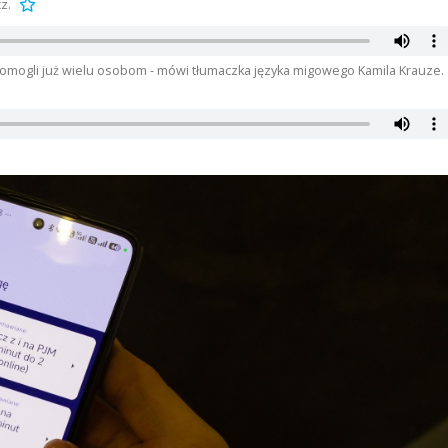
z.
omogli już wielu osobom - mówi tłumaczka języka migowego Kamila Krauze.