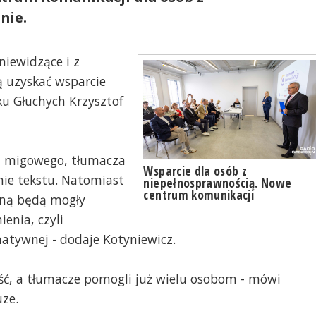
nie.
niewidzące i z
 uzyskać wsparcie
ku Głuchych Krzysztof
a migowego, tłumacza
Wsparcie dla osób z
ie tekstu. Natomiast
niepełnosprawnością. Nowe
centrum komunikacji
lną będą mogły
enia, czyli
atywnej - dodaje Kotyniewicz.
ść, a tłumacze pomogli już wielu osobom - mówi
ze.