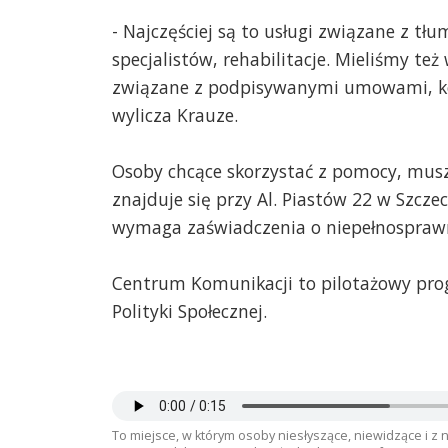
- Najczęściej są to usługi związane z t
specjalistów, rehabilitacje. Mieliśmy te
związane z podpisywanymi umowami, ko
wylicza Krauze.
Osoby chcące skorzystać z pomocy, musz
znajduje się przy Al. Piastów 22 w Szcze
wymaga zaświadczenia o niepełnosprawn
Centrum Komunikacji to pilotażowy prog
Polityki Społecznej.
To miejsce, w którym osoby niesłyszące, niewidzące i z