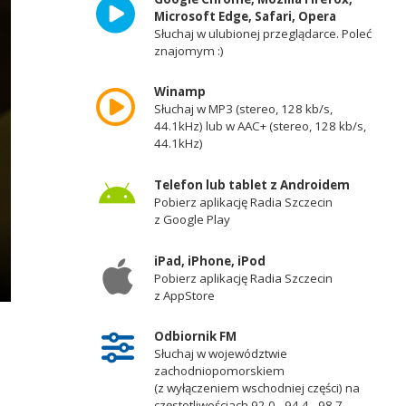
Microsoft Edge, Safari, Opera
Słuchaj w ulubionej przeglądarce. Poleć
znajomym :)
Winamp
Słuchaj w MP3 (stereo, 128 kb/s,
44.1kHz) lub w AAC+ (stereo, 128 kb/s,
44.1kHz)
Telefon lub tablet z Androidem
Pobierz aplikację Radia Szczecin
z Google Play
iPad, iPhone, iPod
Pobierz aplikację Radia Szczecin
z AppStore
Odbiornik FM
Słuchaj w województwie
zachodniopomorskiem
(z wyłączeniem wschodniej części) na
częstotliwościach 92,0 - 94,4 - 98,7 -