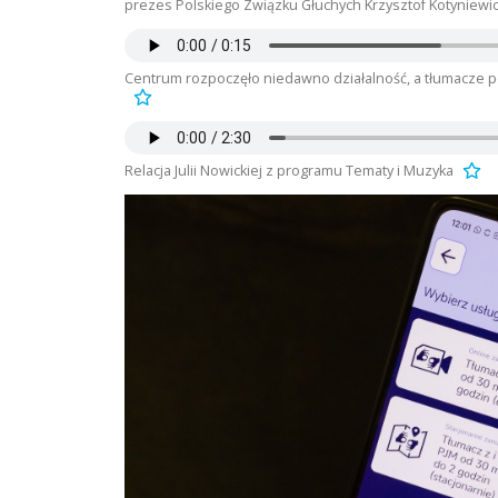
prezes Polskiego Związku Głuchych Krzysztof Kotyniewic
Centrum rozpoczęło niedawno działalność, a tłumacze p
Relacja Julii Nowickiej z programu Tematy i Muzyka