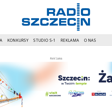
A
KONKURSY
STUDIO S-1
REKLAMA
O NAS
Autopromocja
Autopromocja
Reklama