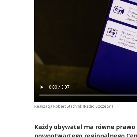
Realizacja Robert Stachnik [Radio Szczecin]
Każdy obywatel ma równe prawo 
nowootwartego regionalnego Cen