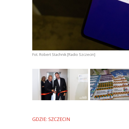
Fot. Robert Stachnik [Radio Szczecin]
GDZIE: SZCZECIN