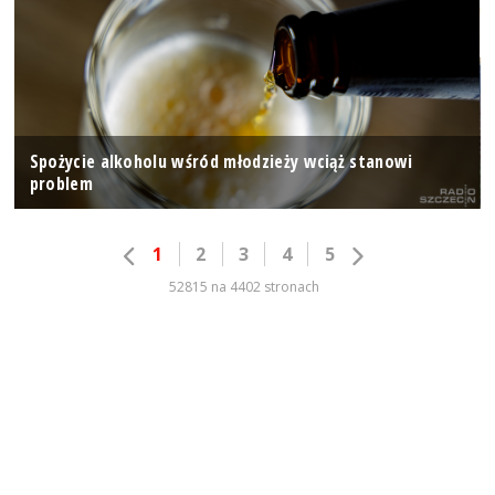
Spożycie alkoholu wśród młodzieży wciąż stanowi
problem
1
2
3
4
5
52815 na 4402 stronach