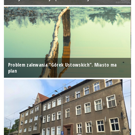
Problem zalewania "Górek Ustowskich". Miasto ma
plan