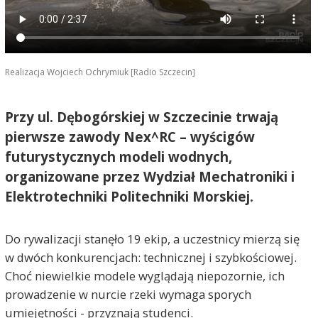
Realizacja Wojciech Ochrymiuk [Radio Szczecin]
Przy ul. Dębogórskiej w Szczecinie trwają
pierwsze zawody Nex^RC – wyścigów
futurystycznych modeli wodnych,
organizowane przez Wydział Mechatroniki i
Elektrotechniki Politechniki Morskiej.
Do rywalizacji stanęło 19 ekip, a uczestnicy mierzą się
w dwóch konkurencjach: technicznej i szybkościowej.
Choć niewielkie modele wyglądają niepozornie, ich
prowadzenie w nurcie rzeki wymaga sporych
umiejętności - przyznają studenci.