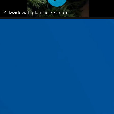
Zlikwidowali plantację konopi