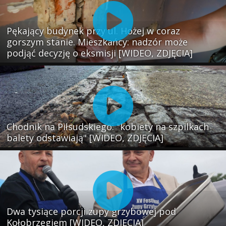
Pękający budynek przy ul. Hożej w coraz
gorszym stanie. Mieszkańcy: nadzór może
podjąć decyzję o eksmisji [WIDEO, ZDJĘCIA]
Chodnik na Piłsudskiego: "kobiety na szpilkach
balety odstawiają" [WIDEO, ZDJĘCIA]
Dwa tysiące porcji zupy grzybowej pod
Kołobrzegiem [WIDEO, ZDJECIA]