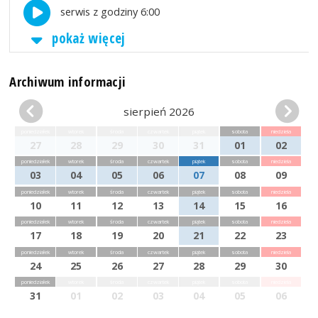
serwis z godziny 6:00
pokaż więcej
Archiwum informacji
sierpień 2026
poniedziałek
wtorek
środa
czwartek
piątek
sobota
niedziela
27
28
29
30
31
01
02
poniedziałek
wtorek
środa
czwartek
piątek
sobota
niedziela
03
04
05
06
07
08
09
poniedziałek
wtorek
środa
czwartek
piątek
sobota
niedziela
10
11
12
13
14
15
16
poniedziałek
wtorek
środa
czwartek
piątek
sobota
niedziela
17
18
19
20
21
22
23
poniedziałek
wtorek
środa
czwartek
piątek
sobota
niedziela
24
25
26
27
28
29
30
poniedziałek
wtorek
środa
czwartek
piątek
sobota
niedziela
31
01
02
03
04
05
06