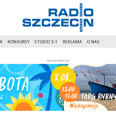
A
KONKURSY
STUDIO S-1
REKLAMA
O NAS
Autopromocja
Autopromocja
Reklama