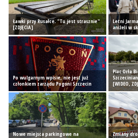
o,
Ławki przy Rusałce. "Tu jest strasznie"
Letni Jarma
[ZDJĘCIA]
aniżeli w s
Plac Orła 
Po wulgarnym wpisie, nie jest już
Szczecinia
A]
członkiem zarządu Pogoni Szczecin
[WIDEO, ZD
Nowe miejsca parkingowe na
Zmiany dro