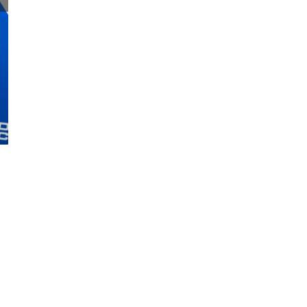
Patrycja Babirecka. Fot. Wojciech Ochrymiuk [Radio Szczecin]