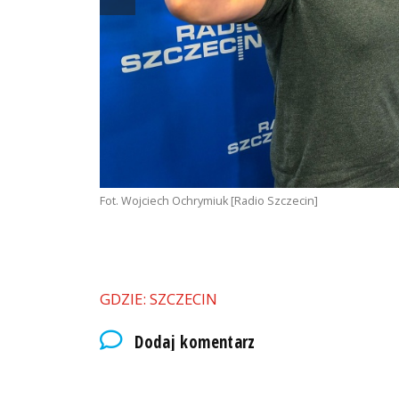
Fot. Wojciech Ochrymiuk [Radio Szczecin]
GDZIE: SZCZECIN
Dodaj komentarz