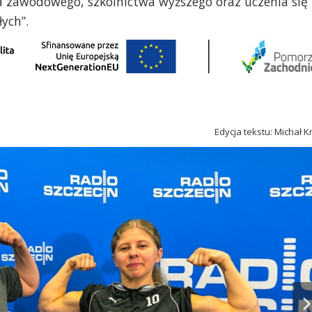
ia zawodowego, szkolnictwa wyższego oraz uczenia się
łych”.
Edycja tekstu: Michał K