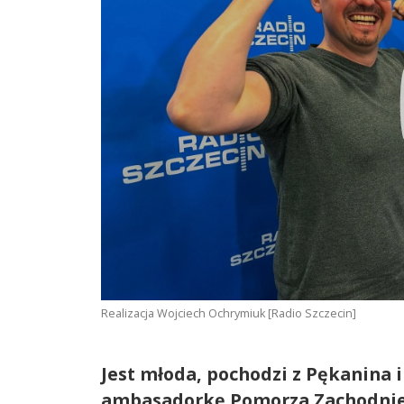
Realizacja Wojciech Ochrymiuk [Radio Szczecin]
Jest młoda, pochodzi z Pękanina 
ambasadorkę Pomorza Zachodnie