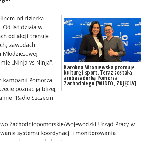
alinem od dziecka
 Od lat działa w
ch od akcji trenuje
ach, zawodach
a Młodzieżowej
mie „Ninja vs Ninja”.
Karolina Wroniewska promuje
kulturę i sport. Teraz została
ambasadorką Pomorza
sło kampanii Pomorza
Zachodniego [WIDEO, ZDJĘCIA]
ecie poznać ją bliżej,
amie "Radio Szczecin
wo Zachodniopomorskie/Wojewódzki Urząd Pracy w
owanie systemu koordynacji i monitorowania