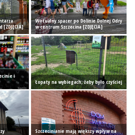
ntarza
Wirtualny spacer po Dolinie Dolnej Odry
S
d [ZDJĘCIA]
w centrum Szczecina [ZDJĘCIA]
je
cinie i
N
Łopaty na wybiegach, żeby było czyściej
z
zy
Szczecinianie mają większy wpływ na
W