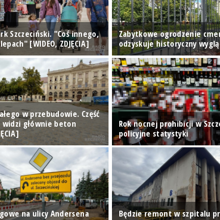
rk Szczeciński. "Coś innego,
Zabytkowe ogrodzenie cme
klepach" [WIDEO, ZDJĘCIA]
odzyskuje historyczny wyglą
Białego w przebudowie. Część
n widzi głównie beton
Rok nocnej prohibicji w Szcze
JĘCIA]
policyjne statystyki
gowe na ulicy Andersena
Będzie remont w szpitalu pr