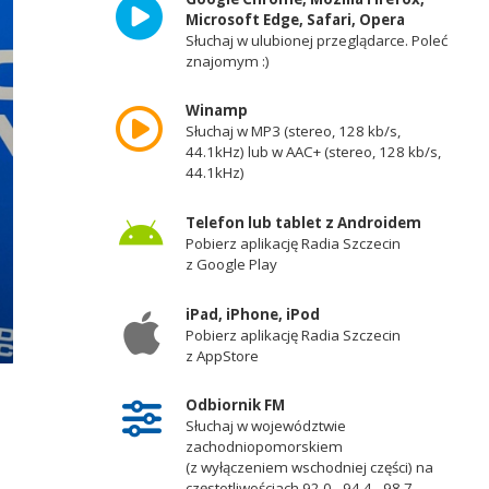
Microsoft Edge, Safari, Opera
Słuchaj w ulubionej przeglądarce. Poleć
znajomym :)
Winamp
Słuchaj w MP3 (stereo, 128 kb/s,
44.1kHz) lub w AAC+ (stereo, 128 kb/s,
44.1kHz)
Telefon lub tablet z Androidem
Pobierz aplikację Radia Szczecin
z Google Play
iPad, iPhone, iPod
Pobierz aplikację Radia Szczecin
z AppStore
Odbiornik FM
Słuchaj w województwie
zachodniopomorskiem
(z wyłączeniem wschodniej części) na
częstotliwościach 92,0 - 94,4 - 98,7 -