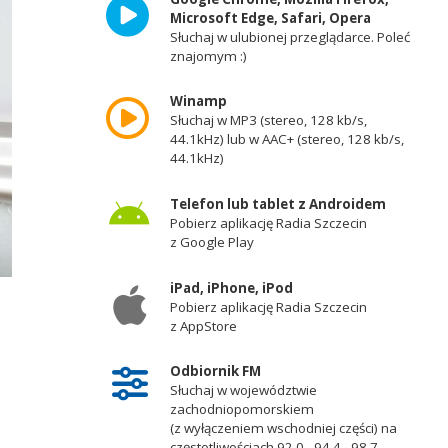
Microsoft Edge, Safari, Opera
Słuchaj w ulubionej przeglądarce. Poleć
znajomym :)
Winamp
Słuchaj w MP3 (stereo, 128 kb/s,
44.1kHz) lub w AAC+ (stereo, 128 kb/s,
44.1kHz)
Telefon lub tablet z Androidem
Pobierz aplikację Radia Szczecin
z Google Play
iPad, iPhone, iPod
Pobierz aplikację Radia Szczecin
z AppStore
Odbiornik FM
Słuchaj w województwie
zachodniopomorskiem
(z wyłączeniem wschodniej części) na
częstotliwościach 92,0 - 94,4 - 98,7 -