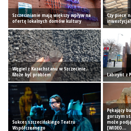
Szczecinianie mają większy wpływ na
Czy piece n
ofertę lokalnych domów kultury
inwestycja
Węgiel z Kazachstanu w Szczecinie.
Może być problem
Labirynt z
Pękający bu
gorszym st
Sukces szczecińskiego Teatru
może podją
Współczesnego
[WIDEO…