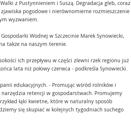
alki z Pustynnieniem i Suszą. Degradacja gleb, coraz
e zjawiska pogodowe i nierównomierne rozmieszczenie
szym wyzwaniem.
 Gospodarki Wodnej w Szczecinie Marek Synowiecki,
hna także na naszym terenie.
kości ich przepływu w części zlewni rzek regionu już
końca lata niż połowy czerwca - podkreśla Synowiecki.
nii edukacyjnych. - Promując wśród rolników i
i narzędzia retencji w gospodarstwach. Promujemy
przykład łąki kwietne, które w naturalny sposób
ziemy się skupiać w kolejnych tygodniach suchego