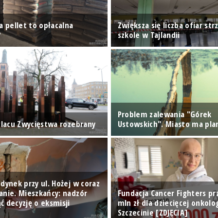
a pellet to opłacalna
Zwiększa się liczba ofiar str
?
szkole w Tajlandii
Problem zalewania "Górek
 Placu Zwycięstwa rozebrany
Ustowskich". Miasto ma pla
dynek przy ul. Hożej w coraz
anie. Mieszkańcy: nadzór
Fundacja Cancer Fighters pr
ć decyzję o eksmisji
mln zł dla dziecięcej onkolo
Szczecinie [ZDJĘCIA]