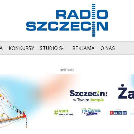
A
KONKURSY
STUDIO S-1
REKLAMA
O NAS
Autopromocja
Autopromocja
Reklama