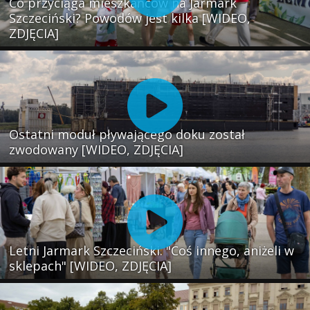
Co przyciąga mieszkańców na Jarmark
Szczeciński? Powodów jest kilka [WIDEO,
ZDJĘCIA]
Ostatni moduł pływającego doku został
zwodowany [WIDEO, ZDJĘCIA]
Letni Jarmark Szczeciński. "Coś innego, aniżeli w
sklepach" [WIDEO, ZDJĘCIA]