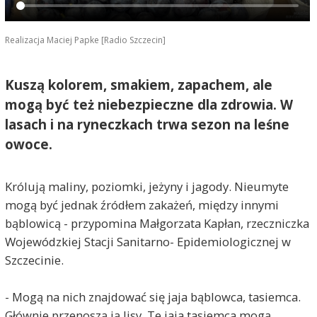
Realizacja Maciej Papke [Radio Szczecin]
Kuszą kolorem, smakiem, zapachem, ale
mogą być też niebezpieczne dla zdrowia. W
lasach i na ryneczkach trwa sezon na leśne
owoce.
Królują maliny, poziomki, jeżyny i jagody. Nieumyte
mogą być jednak źródłem zakażeń, między innymi
bąblowicą - przypomina Małgorzata Kapłan, rzeczniczka
Wojewódzkiej Stacji Sanitarno- Epidemiologicznej w
Szczecinie.
- Mogą na nich znajdować się jaja bąblowca, tasiemca.
Głównie przenoszą ją lisy. Te jaja tasiemca mogą