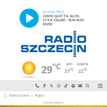
SŁUCHAJ TERAZ
DAVID GUETTA, ALOK,
STICK FIGURE - RUN RUN
RIVER
°C
jutro
pojutrze
29
°C
°C
27
22
Najlepiej po prostu do nas zadzwoń
Odwiedź nas na Facebook-u
Odwiedź nas na X
Odwiedź nas na Instagram-ie
Odwiedź nas na TikTok-u
Szukaj nas na Spotify
Wyślij do nas w
Szukaj
Radio Szczecin
»
Region
Autopromocja
Reklama