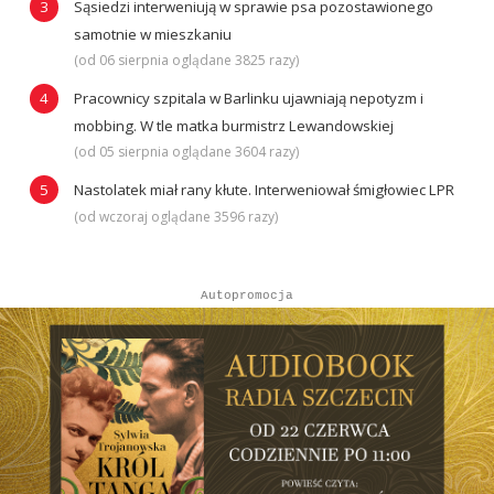
Sąsiedzi interweniują w sprawie psa pozostawionego
samotnie w mieszkaniu
(od 06 sierpnia oglądane 3825 razy)
Pracownicy szpitala w Barlinku ujawniają nepotyzm i
mobbing. W tle matka burmistrz Lewandowskiej
(od 05 sierpnia oglądane 3604 razy)
Nastolatek miał rany kłute. Interweniował śmigłowiec LPR
(od wczoraj oglądane 3596 razy)
Autopromocja