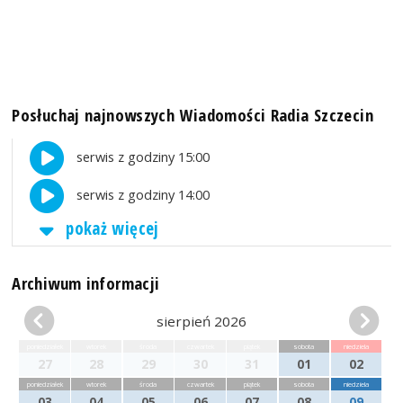
Posłuchaj najnowszych Wiadomości Radia Szczecin
serwis z godziny 15:00
serwis z godziny 14:00
pokaż więcej
Archiwum informacji
sierpień 2026
poniedziałek
wtorek
środa
czwartek
piątek
sobota
niedziela
27
28
29
30
31
01
02
poniedziałek
wtorek
środa
czwartek
piątek
sobota
niedziela
03
04
05
06
07
08
09