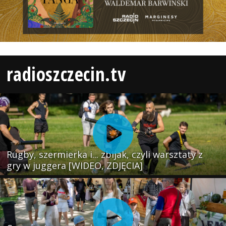
radioszczecin.tv
Rugby, szermierka i... zbijak, czyli warsztaty z
gry w juggera [WIDEO, ZDJĘCIA]