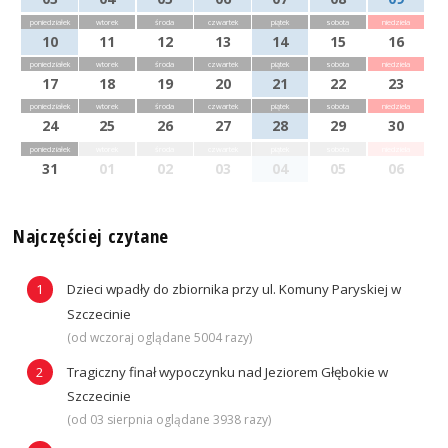
poniedziałek
wtorek
środa
czwartek
piątek
sobota
niedziela
10
11
12
13
14
15
16
poniedziałek
wtorek
środa
czwartek
piątek
sobota
niedziela
17
18
19
20
21
22
23
poniedziałek
wtorek
środa
czwartek
piątek
sobota
niedziela
24
25
26
27
28
29
30
poniedziałek
wtorek
środa
czwartek
piątek
sobota
niedziela
31
01
02
03
04
05
06
Najczęściej czytane
Dzieci wpadły do zbiornika przy ul. Komuny Paryskiej w
Szczecinie
(od wczoraj oglądane 5004 razy)
Tragiczny finał wypoczynku nad Jeziorem Głębokie w
Szczecinie
(od 03 sierpnia oglądane 3938 razy)