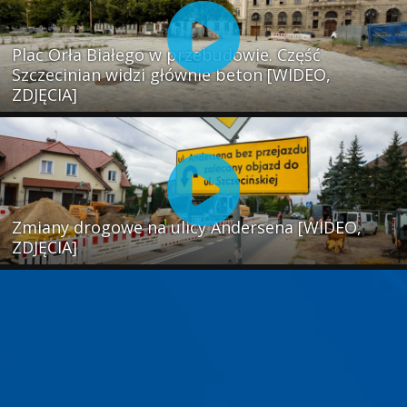
Plac Orła Białego w przebudowie. Część
Szczecinian widzi głównie beton [WIDEO,
ZDJĘCIA]
Zmiany drogowe na ulicy Andersena [WIDEO,
ZDJĘCIA]