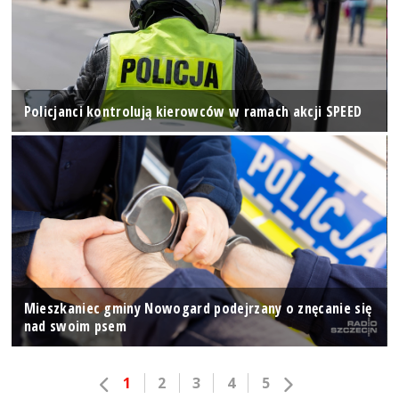
Policjanci kontrolują kierowców w ramach akcji SPEED
Mieszkaniec gminy Nowogard podejrzany o znęcanie się
nad swoim psem
1
2
3
4
5