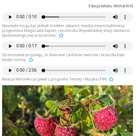
Edycja tekstu: Michał Król
Nieumyte mogą być jednak źródłem zakażeń, między innymi bąblowicą -
przypomina Małgorzata Kapłan, rzeczniczka Wojewódzkiej Stacji Sanitarno-
Epidemiologicznej w Szczecinie.
Szczecinianie przyznają, że zbieranie i jedzenie owoców z krzaczka było
kiedyś normą.
Relacja Weroniki Łyczywek z programu Tematy i Muzyka (TiM)