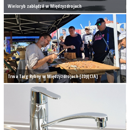
Wieloryb zabłądził w Międzyzdrojach
Trwa Targ Rybny w Międzyzdrojach [ZDJĘCIA]