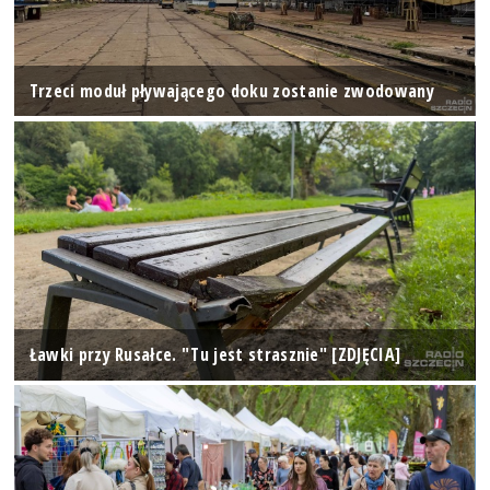
Trzeci moduł pływającego doku zostanie zwodowany
Ławki przy Rusałce. "Tu jest strasznie" [ZDJĘCIA]