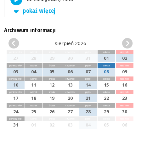
pokaż więcej
Archiwum informacji
sierpień 2026
poniedziałek
wtorek
środa
czwartek
piątek
sobota
niedziela
27
28
29
30
31
01
02
poniedziałek
wtorek
środa
czwartek
piątek
sobota
niedziela
03
04
05
06
07
08
09
poniedziałek
wtorek
środa
czwartek
piątek
sobota
niedziela
10
11
12
13
14
15
16
poniedziałek
wtorek
środa
czwartek
piątek
sobota
niedziela
17
18
19
20
21
22
23
poniedziałek
wtorek
środa
czwartek
piątek
sobota
niedziela
24
25
26
27
28
29
30
poniedziałek
wtorek
środa
czwartek
piątek
sobota
niedziela
31
01
02
03
04
05
06