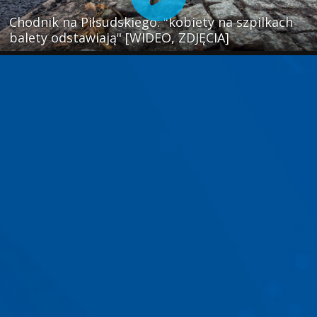
Chodnik na Piłsudskiego: "kobiety na szpilkach
balety odstawiają" [WIDEO, ZDJĘCIA]