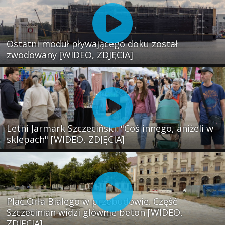
Ostatni moduł pływającego doku został
zwodowany [WIDEO, ZDJĘCIA]
Letni Jarmark Szczeciński. "Coś innego, aniżeli w
sklepach" [WIDEO, ZDJĘCIA]
Plac Orła Białego w przebudowie. Część
Szczecinian widzi głównie beton [WIDEO,
ZDJĘCIA]