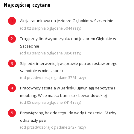
Najczęściej czytane
Akcja ratunkowa na jeziorze Głębokim w Szczecinie
(od 02 sierpnia oglądane 5044 razy)
Tragiczny finał wypoczynku nad Jeziorem Głębokie w
Szczecinie
(od 03 sierpnia oglądane 3850 razy)
Sąsiedzi interweniują w sprawie psa pozostawionego
samotnie w mieszkaniu
(od przedwczoraj oglądane 3761 razy)
Pracownicy szpitala w Barlinku ujawniają nepotyzm i
mobbing. W tle matka burmistrz Lewandowskiej
(od 05 sierpnia oglądane 3414 razy)
Przywiązany, bez dostępu do wody i jedzenia. Służby
odnalazły psa
(od przedwczoraj oglądane 2427 razy)