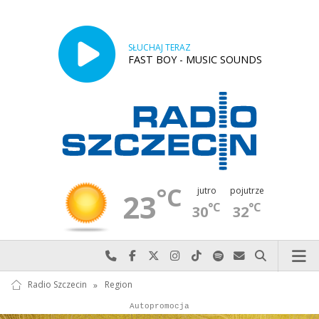
SŁUCHAJ TERAZ
FAST BOY - MUSIC SOUNDS
°C
jutro
pojutrze
23
°C
°C
30
32
Najlepiej po prostu do nas zadzwoń
Odwiedź nas na Facebook-u
Odwiedź nas na X
Odwiedź nas na Instagram-ie
Odwiedź nas na TikTok-u
Szukaj nas na Spotify
Wyślij do nas w
Szukaj
Radio Szczecin
»
Region
Autopromocja
Reklama