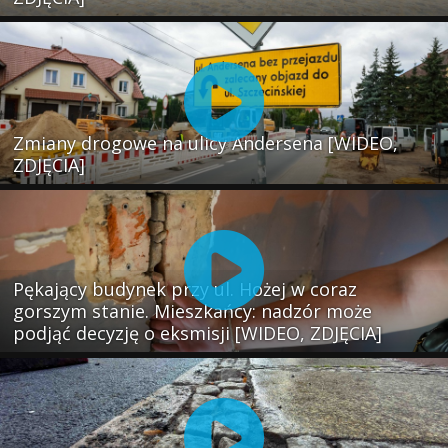
Zmiany drogowe na ulicy Andersena [WIDEO,
ZDJĘCIA]
Pękający budynek przy ul. Hożej w coraz
gorszym stanie. Mieszkańcy: nadzór może
podjąć decyzję o eksmisji [WIDEO, ZDJĘCIA]