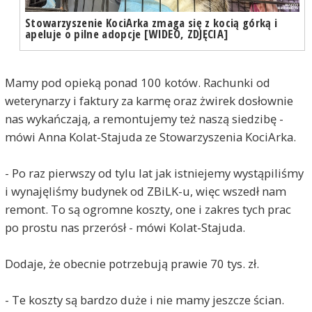
Stowarzyszenie KociArka zmaga się z kocią górką i
apeluje o pilne adopcje [WIDEO, ZDJĘCIA]
Mamy pod opieką ponad 100 kotów. Rachunki od
weterynarzy i faktury za karmę oraz żwirek dosłownie
nas wykańczają, a remontujemy też naszą siedzibę -
mówi Anna Kolat-Stajuda ze Stowarzyszenia KociArka.
- Po raz pierwszy od tylu lat jak istniejemy wystąpiliśmy
i wynajęliśmy budynek od ZBiLK-u, więc wszedł nam
remont. To są ogromne koszty, one i zakres tych prac
po prostu nas przerósł - mówi Kolat-Stajuda.
Dodaje, że obecnie potrzebują prawie 70 tys. zł.
- Te koszty są bardzo duże i nie mamy jeszcze ścian.