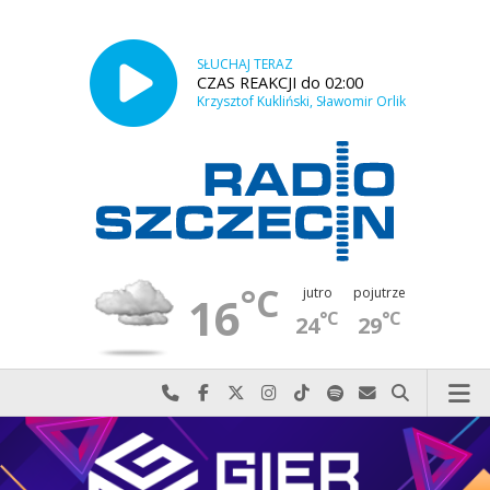
SŁUCHAJ TERAZ
CZAS REAKCJI do 02:00
Krzysztof Kukliński, Sławomir Orlik
°C
jutro
pojutrze
16
°C
°C
24
29
Najlepiej po prostu do nas zadzwoń
Odwiedź nas na Facebook-u
Odwiedź nas na X
Odwiedź nas na Instagram-ie
Odwiedź nas na TikTok-u
Szukaj nas na Spotify
Wyślij do nas w
Szukaj