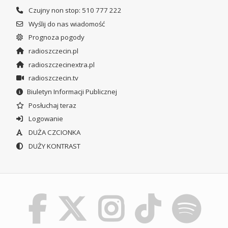
Czujny non stop: 510 777 222
Wyślij do nas wiadomość
Prognoza pogody
radioszczecin.pl
radioszczecinextra.pl
radioszczecin.tv
Biuletyn Informacji Publicznej
Posłuchaj teraz
Logowanie
DUŻA CZCIONKA
DUŻY KONTRAST