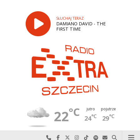
SŁUCHAJ TERAZ
DAMIANO DAVID - THE
FIRST TIME
°C
jutro
pojutrze
22
°C
°C
24
29
Najlepiej po prostu do nas zadzwoń
Odwiedź nas na Facebook-u
Odwiedź nas na X
Odwiedź nas na Instagram-ie
Odwiedź nas na TikTok-u
Szukaj nas na Spotify
Wyślij do nas w
Szukaj