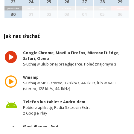
23
24
25
26
27
28
29
poniedziałek
wtorek
środa
czwartek
piątek
sobota
niedziela
30
01
02
03
04
05
06
Jak nas słuchać
Google Chrome, Mozilla Firefox, Microsoft Edge,
Safari, Opera
Słuchaj w ulubionej przeglądarce. Poleć znajomym :)
Winamp
Słuchaj w MP3 (stereo, 128 kb/s, 44.1kHz) lub w AAC+
(stereo, 128 kb/s, 44.1kHz)
Telefon lub tablet z Androidem
Pobierz aplikację Radia Szczecin Extra
z Google Play
iPad, iPhone, iPod
Pobierz aplikację Radia Szczecin