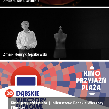
Zmarła Nina Grudnik
Zmarł Henryk Gęsikowski
Kino, przyjaźń i plaża. Jubileuszowe Dąbskie Wieczory
Filmowe.