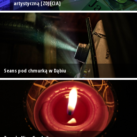
artystyczną [ZDJĘCIA]
Seans pod chmurką w Dąbiu