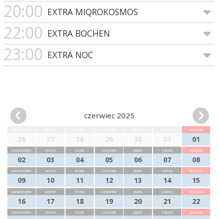
20:00
EXTRA MIQROKOSMOS
22:00
EXTRA BOCHEN
23:00
EXTRA NOC
czerwiec 2025
poniedziałek
wtorek
środa
czwartek
piątek
sobota
niedziela
26
27
28
29
30
31
01
poniedziałek
wtorek
środa
czwartek
piątek
sobota
niedziela
02
03
04
05
06
07
08
poniedziałek
wtorek
środa
czwartek
piątek
sobota
niedziela
09
10
11
12
13
14
15
poniedziałek
wtorek
środa
czwartek
piątek
sobota
niedziela
16
17
18
19
20
21
22
poniedziałek
wtorek
środa
czwartek
piątek
sobota
niedziela