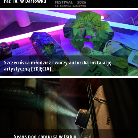
raz 18. w Darłówku
Szczecińska młodzież tworzy autorską instalację
artystyczną [ZDJĘCIA]
Seans pod chmurką w Dąbiu