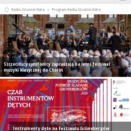
Radio Szczecin Extra
»
Program Radia Szczecin Extra
Szczecińscy symfonicy zapraszają na letni festiwal
muzyki klasycznej do Chorin
Instrumenty dęte na Festiwalu Grünebergów