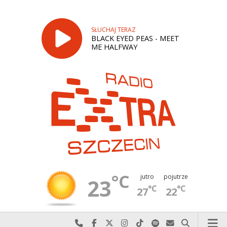
SŁUCHAJ TERAZ
BLACK EYED PEAS - MEET
ME HALFWAY
°C
jutro
pojutrze
23
°C
°C
27
22
Najlepiej po prostu do nas zadzwoń
Odwiedź nas na Facebook-u
Odwiedź nas na X
Odwiedź nas na Instagram-ie
Odwiedź nas na TikTok-u
Szukaj nas na Spotify
Wyślij do nas w
Szukaj