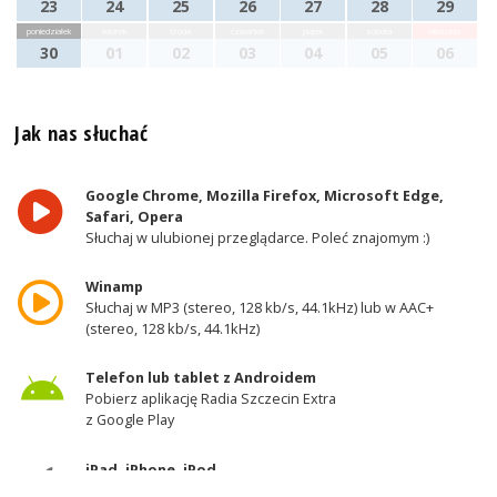
23
24
25
26
27
28
29
poniedziałek
wtorek
środa
czwartek
piątek
sobota
niedziela
30
01
02
03
04
05
06
Jak nas słuchać
Google Chrome, Mozilla Firefox, Microsoft Edge,
Safari, Opera
Słuchaj w ulubionej przeglądarce. Poleć znajomym :)
Winamp
Słuchaj w MP3 (stereo, 128 kb/s, 44.1kHz) lub w AAC+
(stereo, 128 kb/s, 44.1kHz)
Telefon lub tablet z Androidem
Pobierz aplikację Radia Szczecin Extra
z Google Play
iPad, iPhone, iPod
Pobierz aplikację Radia Szczecin