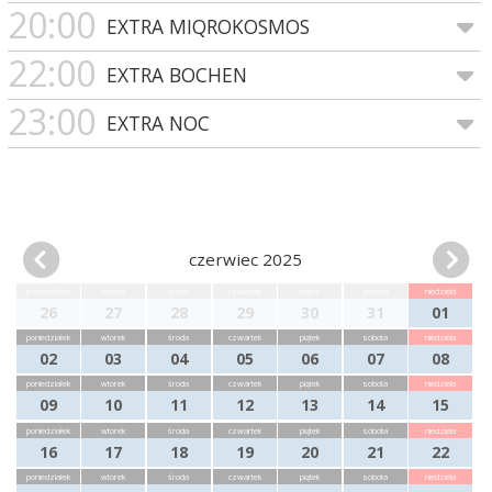
20:00
EXTRA MIQROKOSMOS
22:00
EXTRA BOCHEN
23:00
EXTRA NOC
czerwiec 2025
poniedziałek
wtorek
środa
czwartek
piątek
sobota
niedziela
26
27
28
29
30
31
01
poniedziałek
wtorek
środa
czwartek
piątek
sobota
niedziela
02
03
04
05
06
07
08
poniedziałek
wtorek
środa
czwartek
piątek
sobota
niedziela
09
10
11
12
13
14
15
poniedziałek
wtorek
środa
czwartek
piątek
sobota
niedziela
16
17
18
19
20
21
22
poniedziałek
wtorek
środa
czwartek
piątek
sobota
niedziela