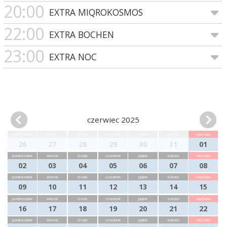
20:00
EXTRA MIQROKOSMOS
22:00
EXTRA BOCHEN
23:00
EXTRA NOC
czerwiec 2025
poniedziałek
wtorek
środa
czwartek
piątek
sobota
niedziela
26
27
28
29
30
31
01
poniedziałek
wtorek
środa
czwartek
piątek
sobota
niedziela
02
03
04
05
06
07
08
poniedziałek
wtorek
środa
czwartek
piątek
sobota
niedziela
09
10
11
12
13
14
15
poniedziałek
wtorek
środa
czwartek
piątek
sobota
niedziela
16
17
18
19
20
21
22
poniedziałek
wtorek
środa
czwartek
piątek
sobota
niedziela