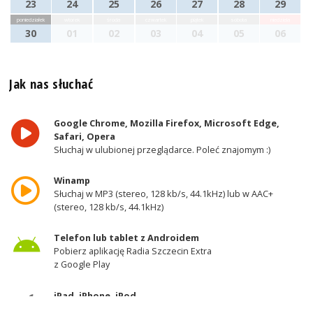
23
24
25
26
27
28
29
poniedziałek
wtorek
środa
czwartek
piątek
sobota
niedziela
30
01
02
03
04
05
06
Jak nas słuchać
Google Chrome, Mozilla Firefox, Microsoft Edge,
Safari, Opera
Słuchaj w ulubionej przeglądarce. Poleć znajomym :)
Winamp
Słuchaj w MP3 (stereo, 128 kb/s, 44.1kHz) lub w AAC+
(stereo, 128 kb/s, 44.1kHz)
Telefon lub tablet z Androidem
Pobierz aplikację Radia Szczecin Extra
z Google Play
iPad, iPhone, iPod
Pobierz aplikację Radia Szczecin