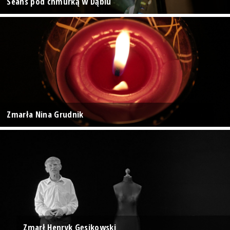
Seans pod chmurką w Dąbiu
Zmarła Nina Grudnik
Zmarł Henryk Gęsikowski