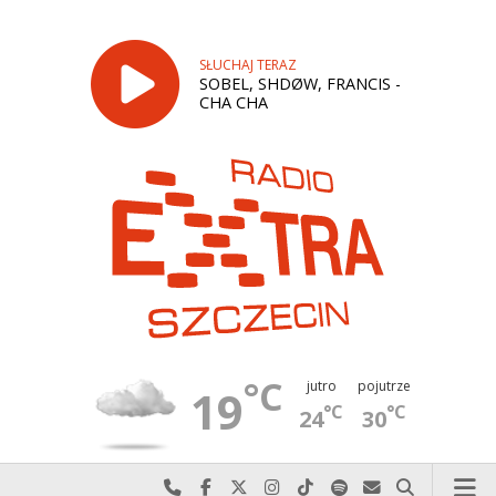
SŁUCHAJ TERAZ
SOBEL, SHDØW, FRANCIS -
CHA CHA
°C
jutro
pojutrze
19
°C
°C
24
30
Najlepiej po prostu do nas zadzwoń
Odwiedź nas na Facebook-u
Odwiedź nas na X
Odwiedź nas na Instagram-ie
Odwiedź nas na TikTok-u
Szukaj nas na Spotify
Wyślij do nas w
Szukaj