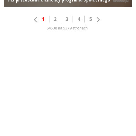
1
2
3
4
5
64538 na 5379 stronach