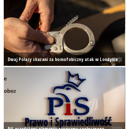
Dwaj Polacy skazani za homofobiczny atak w Londynie
PiS przedstawi elementy programu społecznego