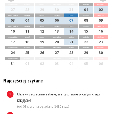
poniedziałek
wtorek
środa
czwartek
piątek
sobota
niedziela
27
28
29
30
31
01
02
poniedziałek
wtorek
środa
czwartek
piątek
sobota
niedziela
03
04
05
06
07
08
09
poniedziałek
wtorek
środa
czwartek
piątek
sobota
niedziela
10
11
12
13
14
15
16
poniedziałek
wtorek
środa
czwartek
piątek
sobota
niedziela
17
18
19
20
21
22
23
poniedziałek
wtorek
środa
czwartek
piątek
sobota
niedziela
24
25
26
27
28
29
30
poniedziałek
wtorek
środa
czwartek
piątek
sobota
niedziela
31
01
02
03
04
05
06
Najczęściej czytane
Ulice w Szczecinie zalane, alerty prawie w całym kraju
[ZDJĘCIA]
(od 01 sierpnia oglądane 8486 razy)