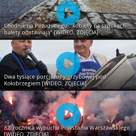
Chodnik na Piłsudskiego: "kobiety na szpilkach
balety odstawiają" [WIDEO, ZDJĘCIA]
Dwa tysiące porcji zupy grzybowej pod
Kołobrzegiem [WIDEO, ZDJECIA]
82. rocznica wybuchu Powstania Warszawskiego
[WIDEO, ZDJĘCIA]