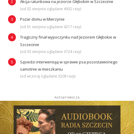
Akcja ratunkowa na jeziorze Głębokim w Szczecinie
(od 02 sierpnia oglądane 4932 razy)
Pożar domu w Mierzynie
(od 01 sierpnia oglądane 4217 razy)
Tragiczny finał wypoczynku nad Jeziorem Głębokie w
Szczecinie
(od 03 sierpnia oglądane 3724 razy)
Sąsiedzi interweniują w sprawie psa pozostawionego
samotnie w mieszkaniu
(od wczoraj oglądane 3208 razy)
Autopromocja