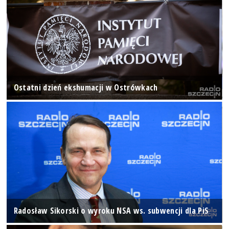
Ostatni dzień ekshumacji w Ostrówkach
Radosław Sikorski o wyroku NSA ws. subwencji dla PiS