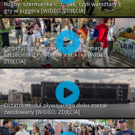
Rugby, szermierka i... zbijak, czyli warsztaty z
gry w juggera [WIDEO, ZDJĘCIA]
Co przyciąga mieszkańców na Jarmark
Szczeciński? Powodów jest kilka [WIDEO,
ZDJĘCIA]
Ostatni moduł pływającego doku został
zwodowany [WIDEO, ZDJĘCIA]