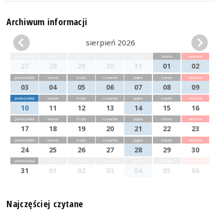
Archiwum informacji
sierpień 2026
poniedziałek
wtorek
środa
czwartek
piątek
sobota
niedziela
27
28
29
30
31
01
02
poniedziałek
wtorek
środa
czwartek
piątek
sobota
niedziela
03
04
05
06
07
08
09
poniedziałek
wtorek
środa
czwartek
piątek
sobota
niedziela
10
11
12
13
14
15
16
poniedziałek
wtorek
środa
czwartek
piątek
sobota
niedziela
17
18
19
20
21
22
23
poniedziałek
wtorek
środa
czwartek
piątek
sobota
niedziela
24
25
26
27
28
29
30
poniedziałek
wtorek
środa
czwartek
piątek
sobota
niedziela
31
01
02
03
04
05
06
Najczęściej czytane