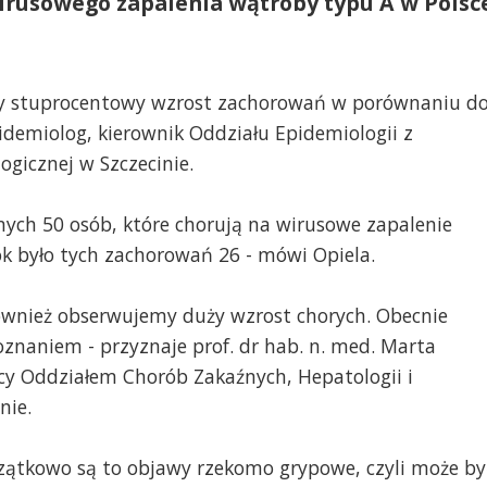
rusowego zapalenia wątroby typu A w Polsc
 stuprocentowy wzrost zachorowań w porównaniu d
idemiolog, kierownik Oddziału Epidemiologii z
ogicznej w Szczecinie.
ych 50 osób, które chorują na wirusowe zapalenie
ok było tych zachorowań 26 - mówi Opiela.
ównież obserwujemy duży wzrost chorych. Obecnie
oznaniem - przyznaje prof. dr hab. n. med. Marta
cy Oddziałem Chorób Zakaźnych, Hepatologii i
nie.
czątkowo są to objawy rzekomo grypowe, czyli może by