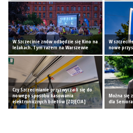
w
W Szczecinie znów odbędzie się Kino na
W szczeciń
leżakach. Tym razem na Warszewie
nowe przy
Czy Szczecinianie przyzwyczaili się do
nowego sposobu kasowania
Można się 
elektronicznych biletów [ZDJĘCIA]
dla Seniora