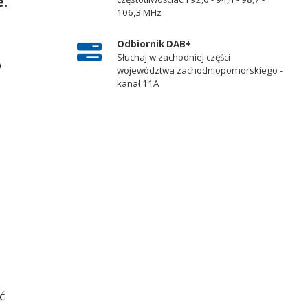
e.
106,3 MHz
Odbiornik DAB+
Słuchaj w zachodniej części
o
województwa zachodniopomorskiego -
kanał 11A
ć