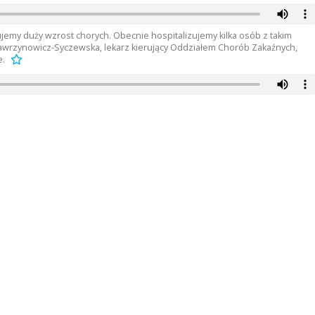
my duży wzrost chorych. Obecnie hospitalizujemy kilka osób z takim
Wawrzynowicz-Syczewska, lekarz kierujący Oddziałem Chorób Zakaźnych,
e.