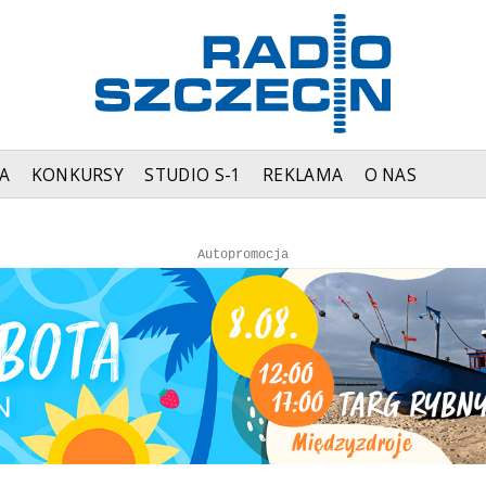
A
KONKURSY
STUDIO S-1
REKLAMA
O NAS
Autopromocja
Autopromocja