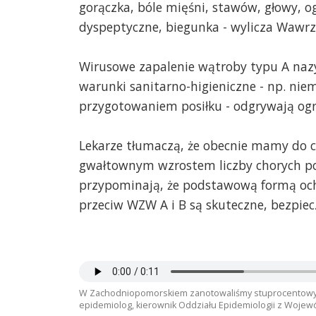
gorączka, bóle mięśni, stawów, głowy, o
dyspeptyczne, biegunka - wylicza Wawr
Wirusowe zapalenie wątroby typu A nazy
warunki sanitarno-higieniczne - np. niem
przygotowaniem posiłku - odgrywają ogr
Lekarze tłumaczą, że obecnie mamy do c
gwałtownym wzrostem liczby chorych po 
przypominają, że podstawową formą ochr
przeciw WZW A i B są skuteczne, bezpiecz
W Zachodniopomorskiem zanotowaliśmy stuprocentowy 
epidemiolog, kierownik Oddziału Epidemiologii z Wojewó