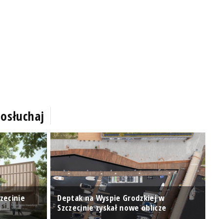
osłuchaj
N
zecinie
Deptak na Wyspie Grodzkiej w
p
a
Szczecinie zyskał nowe oblicze
O