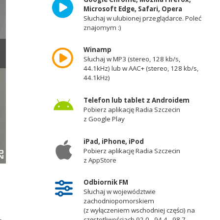
Microsoft Edge, Safari, Opera
Słuchaj w ulubionej przeglądarce. Poleć
znajomym :)
Winamp
Słuchaj w MP3 (stereo, 128 kb/s,
44.1kHz) lub w AAC+ (stereo, 128 kb/s,
44.1kHz)
Telefon lub tablet z Androidem
Pobierz aplikację Radia Szczecin
z Google Play
iPad, iPhone, iPod
Pobierz aplikację Radia Szczecin
z AppStore
Fot. pixabay.com / corgaasbeek (CC0 domena publiczna)
Odbiornik FM
Słuchaj w województwie
zachodniopomorskiem
(z wyłączeniem wschodniej części) na
częstotliwościach 92,0 - 94,4 - 98,7 -