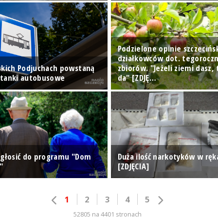
Podzielone opinie szczecińs
działkowców dot. tegorocz
skich Podjuchach powstaną
zbiorów. "Jeżeli ziemi dasz, 
stanki autobusowe
da" [ZDJĘ…
zgłosić do programu "Dom
Duża ilość narkotyków w ręka
"
[ZDJĘCIA]
1
2
3
4
5
52805 na 4401 stronach