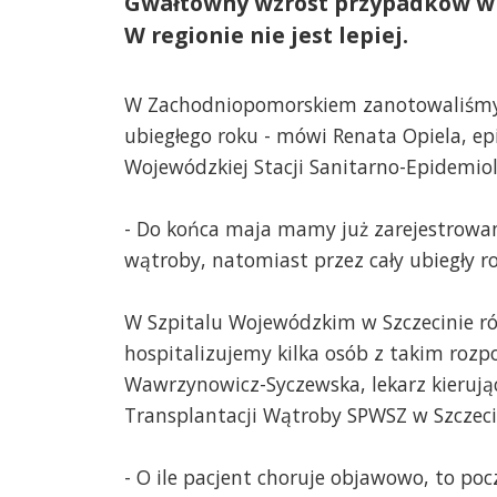
Gwałtowny wzrost przypadków wi
W regionie nie jest lepiej.
W Zachodniopomorskiem zanotowaliśmy
ubiegłego roku - mówi Renata Opiela, ep
Wojewódzkiej Stacji Sanitarno-Epidemiol
- Do końca maja mamy już zarejestrowan
wątroby, natomiast przez cały ubiegły r
W Szpitalu Wojewódzkim w Szczecinie r
hospitalizujemy kilka osób z takim rozp
Wawrzynowicz-Syczewska, lekarz kierują
Transplantacji Wątroby SPWSZ w Szczeci
- O ile pacjent choruje objawowo, to po