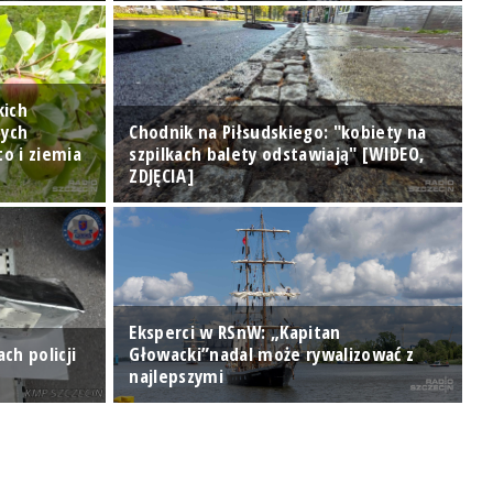
kich
nych
Chodnik na Piłsudskiego: "kobiety na
to i ziemia
szpilkach balety odstawiają" [WIDEO,
N
ZDJĘCIA]
K
Eksperci w RSnW: „Kapitan
ch policji
Głowacki”nadal może rywalizować z
najlepszymi
U