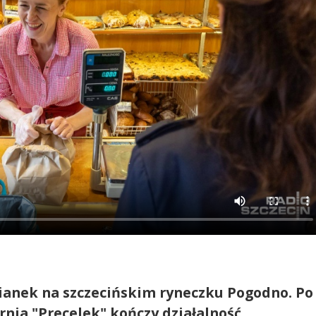
zianek na szczecińskim ryneczku Pogodno. Po
rnia "Precelek" kończy działalność.