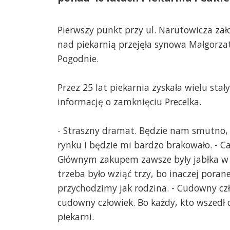
Pierwszy punkt przy ul. Narutowicza zało
nad piekarnią przejęła synowa Małgorzat
Pogodnie.
Przez 25 lat piekarnia zyskała wielu stał
informację o zamknięciu Precelka.
- Straszny dramat. Będzie nam smutno, al
rynku i będzie mi bardzo brakowało. - Ca
Głównym zakupem zawsze były jabłka w ci
trzeba było wziąć trzy, bo inaczej poran
przychodzimy jak rodzina. - Cudowny cz
cudowny człowiek. Bo każdy, kto wszedł d
piekarni.