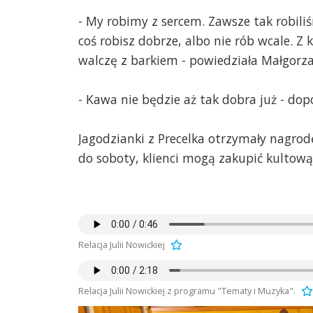
- My robimy z sercem. Zawsze tak robili
coś robisz dobrze, albo nie rób wcale. Z
walczę z barkiem - powiedziała Małgorzat
- Kawa nie będzie aż tak dobra już - dop
Jagodzianki z Precelka otrzymały nagrodę
do soboty, klienci mogą zakupić kultow
Relacja Julii Nowickiej
Relacja Julii Nowickiej z programu "Tematy i Muzyka".