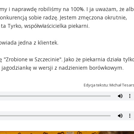
śmy i naprawdę robiliśmy na 100%. I ja uważam, że al
 konkurencją sobie radzę. Jestem zmęczona okrutnie,
a Tyrko, współwłaścicielka piekarni.
owiada jedna z klientek.
 "Zrobione w Szczecinie". Jako że piekarnia działa tylk
ą jagodziankę w wersji z nadzieniem borówkowym.
Edycja tekstu: Michał Tesar