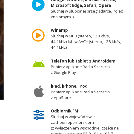
Microsoft Edge, Safari, Opera
Słuchaj w ulubionej przeglądarce. Poleć
znajomym :)
Winamp
Słuchaj w MP3 (stereo, 128 kb/s,
44.1kHz) lub w AAC+ (stereo, 128 kb/s,
44.1kHz)
Telefon lub tablet z Androidem
Pobierz aplikację Radia Szczecin
z Google Play
iPad, iPhone, iPod
Pobierz aplikację Radia Szczecin
z AppStore
Odbiornik FM
Słuchaj w województwie
zachodniopomorskiem
(z wyłączeniem wschodniej części) na
częstotliwościach 92,0 - 94,4 - 98,7 -