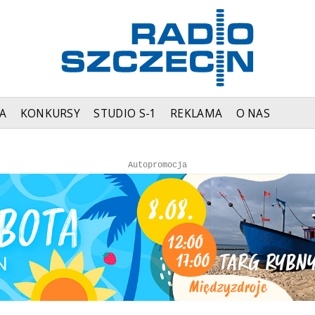
A
KONKURSY
STUDIO S-1
REKLAMA
O NAS
Autopromocja
Autopromocja