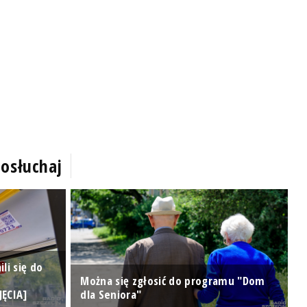
osłuchaj
li się do
Można się zgłosić do programu "Dom
P
JĘCIA]
dla Seniora"
m