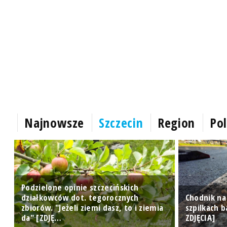
Najnowsze
Szczecin
Region
Pol
Podzielone opinie szczecińskich
działkowców dot. tegorocznych
Chodnik na
a
zbiorów. "Jeżeli ziemi dasz, to i ziemia
szpilkach b
da" [ZDJĘ…
ZDJĘCIA]