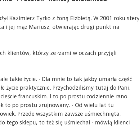
żył Kazimierz Tyrko z żoną Elżbietą. W 2001 roku ster
a i jej mąż Mariusz, otwierając drugi punkt na
ych klientów, którzy ze łzami w oczach przyjęli
e takie życie. - Dla mnie to tak jakby umarła część
łe życie praktycznie. Przychodziliśmy tutaj do Pani.
eście francuskim. I to po prostu codziennie rano
ek to po prostu zrujnowany. - Od wielu lat tu
łowiek. Przede wszystkim zawsze uśmiechnięta,
o tego sklepu, to też się uśmiechał - mówią klienci