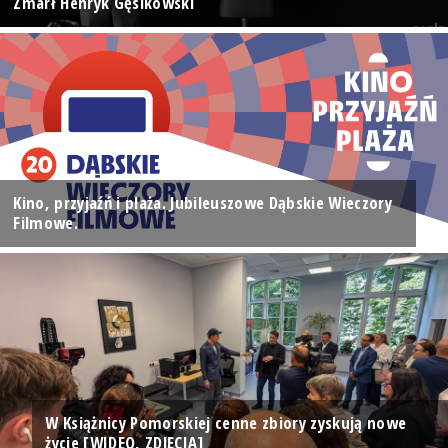
Zmarł Henryk Gęsikowski
Kino, przyjaźń i plaża. Jubileuszowe Dąbskie Wieczory
Filmowe.
W Książnicy Pomorskiej cenne zbiory zyskują nowe
życie [WIDEO, ZDJĘCIA]