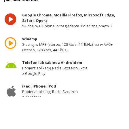
Google Chrome, Mozilla Firefox, Microsoft Edge,
Safari, Opera
Słuchaj w ulubionej przeglądarce. Poleć znajomym :)
Winamp
Słuchaj w MP3 (stereo, 128 kb/s, 44.1kHz) lub w AAC+
(stereo, 128 kb/s, 44.1kHz)
Telefon lub tablet z Androidem
Pobierz aplikację Radia Szczecin Extra
z Google Play
iPad, iPhone, iPod
Pobierz aplikację Radia Szczecin
z AppStore
Odbiornik DAB+
Słuchaj w zachodniej części województwa
zachodniopomorskiego - kanał 11A