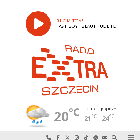
SŁUCHAJ TERAZ
FAST BOY - BEAUTIFUL LIFE
°C
jutro
pojutrze
20
°C
°C
21
24
Najlepiej po prostu do nas zadzwoń
Odwiedź nas na Facebook-u
Odwiedź nas na X
Odwiedź nas na Instagram-ie
Odwiedź nas na TikTok-u
Szukaj nas na Spotify
Wyślij do nas w
Szukaj