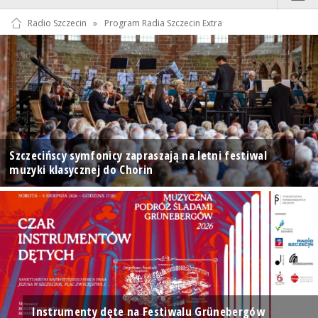
Radio Szczecin
»
Program Radia Szczecin Extra
Szczecińscy symfonicy zapraszają na letni festiwal
muzyki klasycznej do Chorin
Instrumenty dęte na Festiwalu Grünebergów