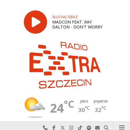
SŁUCHAJ TERAZ
MADCON FEAT. RAY
DALTON - DON'T WORRY
°C
jutro
pojutrze
24
°C
°C
30
32
Najlepiej po prostu do nas zadzwoń
Odwiedź nas na Facebook-u
Odwiedź nas na X
Odwiedź nas na Instagram-ie
Odwiedź nas na TikTok-u
Szukaj nas na Spotify
Wyślij do nas w
Szukaj