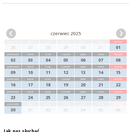
czerwiec 2025
poniedziałek
wtorek
środa
czwartek
piątek
sobota
niedziela
26
27
28
29
30
31
01
poniedziałek
wtorek
środa
czwartek
piątek
sobota
niedziela
02
03
04
05
06
07
08
poniedziałek
wtorek
środa
czwartek
piątek
sobota
niedziela
09
10
11
12
13
14
15
poniedziałek
wtorek
środa
czwartek
piątek
sobota
niedziela
16
17
18
19
20
21
22
poniedziałek
wtorek
środa
czwartek
piątek
sobota
niedziela
23
24
25
26
27
28
29
poniedziałek
wtorek
środa
czwartek
piątek
sobota
niedziela
30
01
02
03
04
05
06
Jak nas słuchać