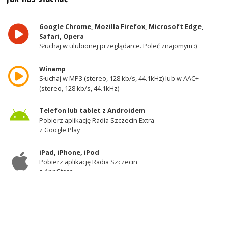
Google Chrome, Mozilla Firefox, Microsoft Edge,
Safari, Opera
Słuchaj w ulubionej przeglądarce. Poleć znajomym :)
Winamp
Słuchaj w MP3 (stereo, 128 kb/s, 44.1kHz) lub w AAC+
(stereo, 128 kb/s, 44.1kHz)
Telefon lub tablet z Androidem
Pobierz aplikację Radia Szczecin Extra
z Google Play
iPad, iPhone, iPod
Pobierz aplikację Radia Szczecin
z AppStore
Odbiornik DAB+
Słuchaj w zachodniej części województwa
zachodniopomorskiego - kanał 11A