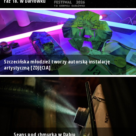
raz 18. w Darłówku
Szczecińska młodzież tworzy autorską instalację
artystyczną [ZDJĘCIA]
Seans pod chmurką w Dąbiu