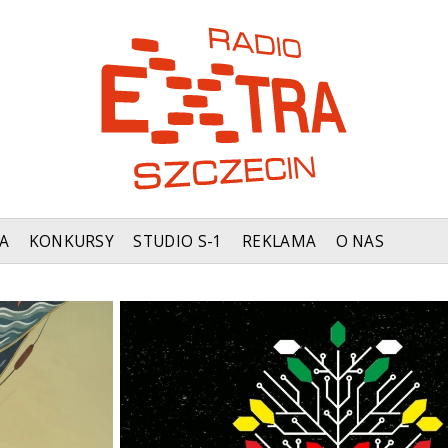
A
KONKURSY
STUDIO S-1
REKLAMA
O NAS