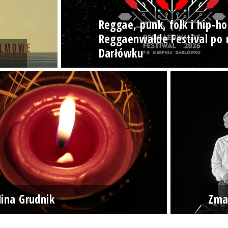
Reggae, punk, folk i hip-ho
Reggaenwalde Festival po 
Darłówku
ina Grudnik
Zma