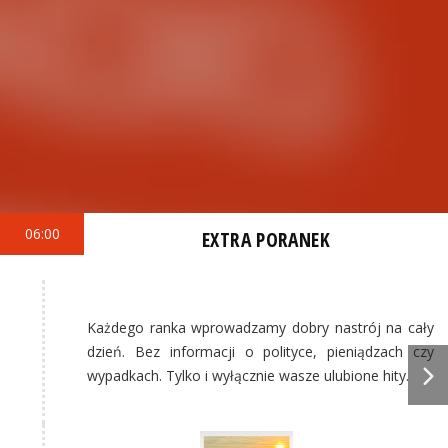
06:00
EXTRA PORANEK
Każdego ranka wprowadzamy dobry nastrój na cały
dzień. Bez informacji o polityce, pieniądzach czy
wypadkach. Tylko i wyłącznie wasze ulubione hity.