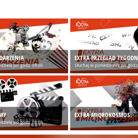
DARZENIA
EXTRA PRZEGLĄD TYGODN
edzielę po godz. 09:00
Słuchaj w poniedziałek po godz.
LMY
EXTRA MIQROKOSMOS
edzielę po godz. 08:00
SŁUCHAJ TERAZ