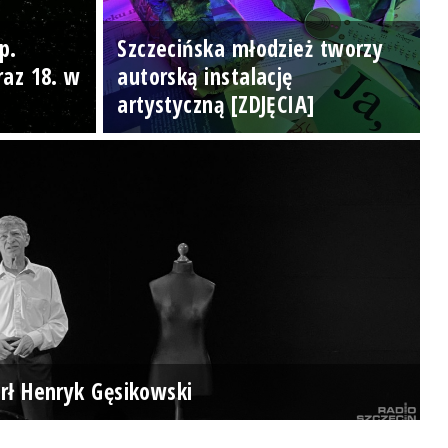
p.
Szczecińska młodzież tworzy
raz 18. w
autorską instalację
artystyczną [ZDJĘCIA]
rł Henryk Gęsikowski