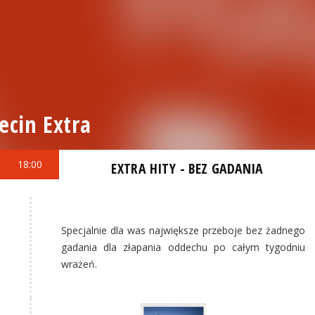
ecin Extra
18:00
EXTRA HITY - BEZ GADANIA
Specjalnie dla was największe przeboje bez żadnego
gadania dla złapania oddechu po całym tygodniu
wrażeń.