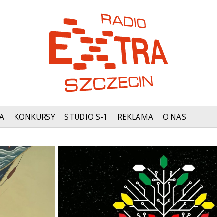
A
KONKURSY
STUDIO S-1
REKLAMA
O NAS