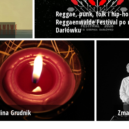
Reggae, punk, folk i hip-ho
Reggaenwalde Festival po 
Darłówku
ina Grudnik
Zma