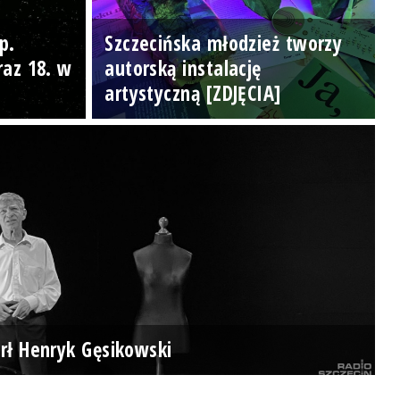
p.
Szczecińska młodzież tworzy
raz 18. w
autorską instalację
artystyczną [ZDJĘCIA]
rł Henryk Gęsikowski