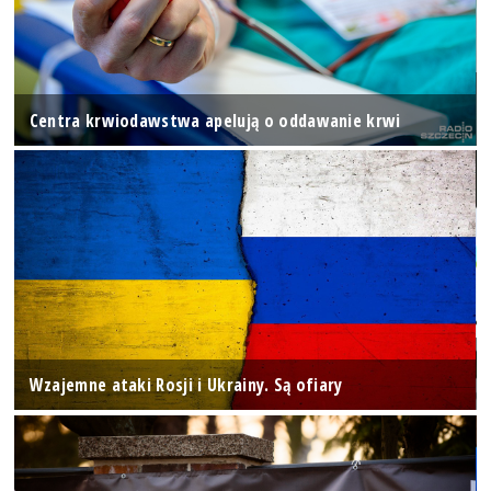
Centra krwiodawstwa apelują o oddawanie krwi
Wzajemne ataki Rosji i Ukrainy. Są ofiary