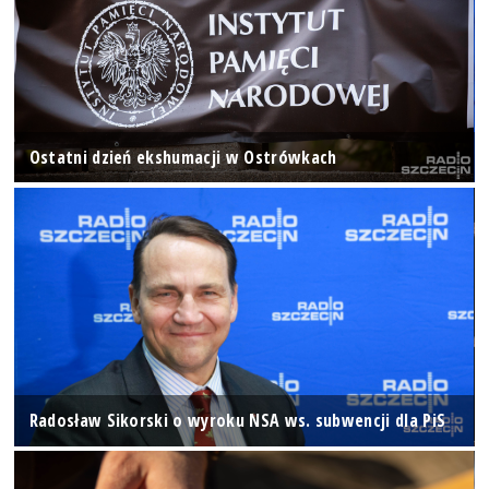
Ostatni dzień ekshumacji w Ostrówkach
Radosław Sikorski o wyroku NSA ws. subwencji dla PiS