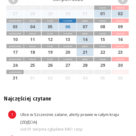
poniedziałek
wtorek
środa
czwartek
piątek
sobota
niedziela
27
28
29
30
31
01
02
poniedziałek
wtorek
środa
czwartek
piątek
sobota
niedziela
03
04
05
06
07
08
09
poniedziałek
wtorek
środa
czwartek
piątek
sobota
niedziela
10
11
12
13
14
15
16
poniedziałek
wtorek
środa
czwartek
piątek
sobota
niedziela
17
18
19
20
21
22
23
poniedziałek
wtorek
środa
czwartek
piątek
sobota
niedziela
24
25
26
27
28
29
30
poniedziałek
wtorek
środa
czwartek
piątek
sobota
niedziela
31
01
02
03
04
05
06
Najczęściej czytane
Ulice w Szczecinie zalane, alerty prawie w całym kraju
[ZDJĘCIA]
(od 01 sierpnia oglądane 8451 razy)