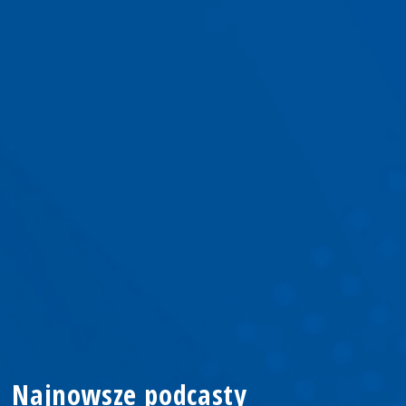
Najnowsze podcasty