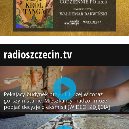
radioszczecin.tv
Pękający budynek przy ul. Hożej w coraz
gorszym stanie. Mieszkańcy: nadzór może
podjąć decyzję o eksmisji [WIDEO, ZDJĘCIA]