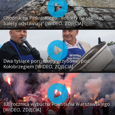
Chodnik na Piłsudskiego: "kobiety na szpilkach
balety odstawiają" [WIDEO, ZDJĘCIA]
Dwa tysiące porcji zupy grzybowej pod
Kołobrzegiem [WIDEO, ZDJECIA]
82. rocznica wybuchu Powstania Warszawskiego
[WIDEO, ZDJĘCIA]