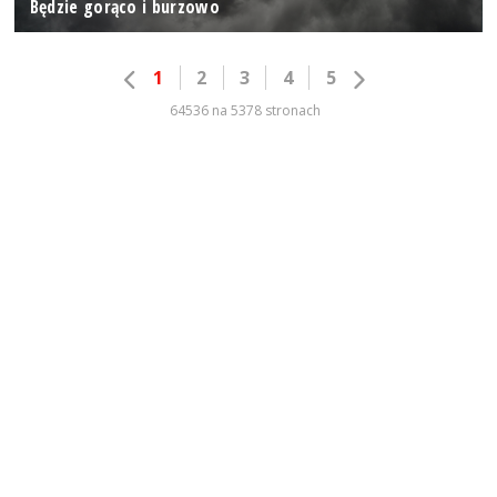
Będzie gorąco i burzowo
1
2
3
4
5
64536 na 5378 stronach