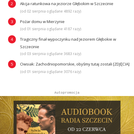
Akcja ratunkowa na jeziorze Głębokim w Szczecinie
(od 02 sierpnia oglądane 4892 razy)
Pożar domu w Mierzynie
(od 01 sierpnia oglądane 4187 razy)
Tragiczny finał wypoczynku nad Jeziorem Głębokie w
Szczecinie
(od 03 sierpnia oglądane 3683 razy)
Owsiak: Zachodniopomorskie, obyśmy tutaj zostali [ZDJĘCIA]
(od 01 sierpnia oglądane 3076 razy)
Autopromocja