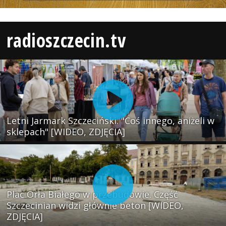
radioszczecin.tv
Letni Jarmark Szczeciński. "Coś innego, aniżeli w
sklepach" [WIDEO, ZDJĘCIA]
Plac Orła Białego w przebudowie. Część
Szczecinian widzi głównie beton [WIDEO,
ZDJĘCIA]