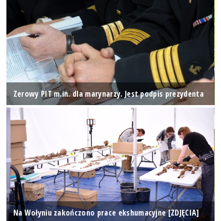
Zerowy PIT m.in. dla marynarzy. Jest podpis prezydenta
Na Wołyniu zakończono prace ekshumacyjne [ZDJĘCIA]