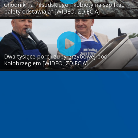
Chodnik na Piłsudskiego: "kobiety na szpilkach
balety odstawiają" [WIDEO, ZDJĘCIA]
Dwa tysiące porcji zupy grzybowej pod
Kołobrzegiem [WIDEO, ZDJECIA]