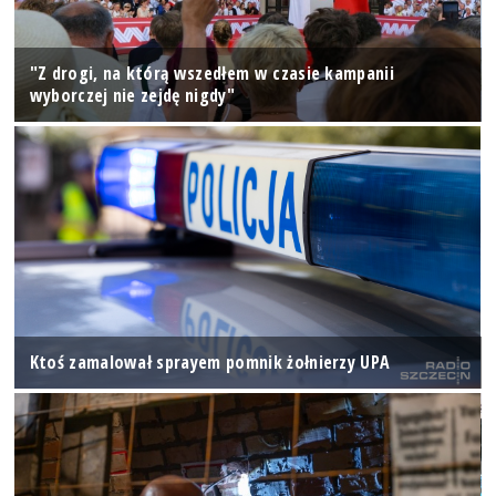
"Z drogi, na którą wszedłem w czasie kampanii
wyborczej nie zejdę nigdy"
Ktoś zamalował sprayem pomnik żołnierzy UPA