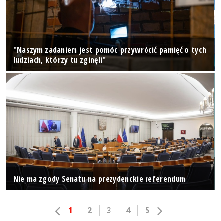
"Naszym zadaniem jest pomóc przywrócić pamięć o tych
ludziach, którzy tu zginęli"
Nie ma zgody Senatu na prezydenckie referendum
1
2
3
4
5