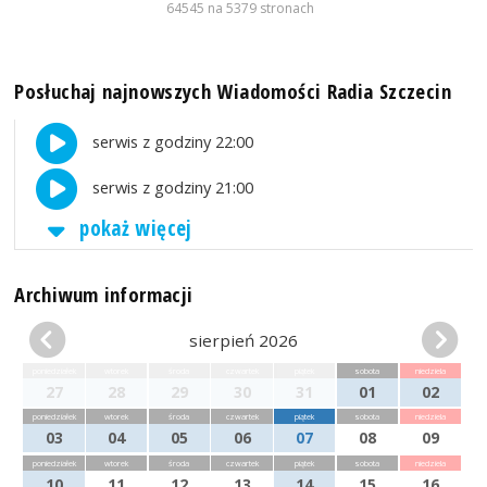
64545 na 5379 stronach
Posłuchaj najnowszych Wiadomości Radia Szczecin
serwis z godziny 22:00
serwis z godziny 21:00
pokaż więcej
Archiwum informacji
sierpień 2026
poniedziałek
wtorek
środa
czwartek
piątek
sobota
niedziela
27
28
29
30
31
01
02
poniedziałek
wtorek
środa
czwartek
piątek
sobota
niedziela
03
04
05
06
07
08
09
poniedziałek
wtorek
środa
czwartek
piątek
sobota
niedziela
10
11
12
13
14
15
16