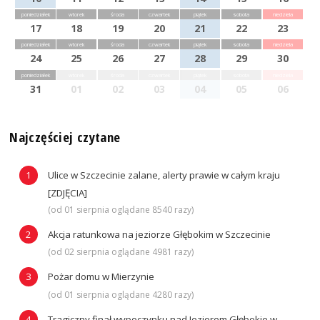
poniedziałek
wtorek
środa
czwartek
piątek
sobota
niedziela
17
18
19
20
21
22
23
poniedziałek
wtorek
środa
czwartek
piątek
sobota
niedziela
24
25
26
27
28
29
30
poniedziałek
wtorek
środa
czwartek
piątek
sobota
niedziela
31
01
02
03
04
05
06
Najczęściej czytane
Ulice w Szczecinie zalane, alerty prawie w całym kraju
[ZDJĘCIA]
(od 01 sierpnia oglądane 8540 razy)
Akcja ratunkowa na jeziorze Głębokim w Szczecinie
(od 02 sierpnia oglądane 4981 razy)
Pożar domu w Mierzynie
(od 01 sierpnia oglądane 4280 razy)
Tragiczny finał wypoczynku nad Jeziorem Głębokie w