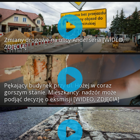
Zmiany drogowe na ulicy Andersena [WIDEO,
ZDJĘCIA]
Pękający budynek przy ul. Hożej w coraz
gorszym stanie. Mieszkańcy: nadzór może
podjąć decyzję o eksmisji [WIDEO, ZDJĘCIA]