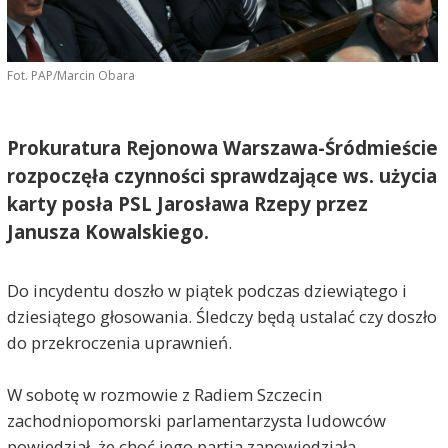
Fot. PAP/Marcin Obara
Prokuratura Rejonowa Warszawa-Śródmieście
rozpoczęła czynności sprawdzające ws. użycia
karty posła PSL Jarosława Rzepy przez
Janusza Kowalskiego.
Do incydentu doszło w piątek podczas dziewiątego i
dziesiątego głosowania. Śledczy będą ustalać czy doszło
do przekroczenia uprawnień.
W sobotę w rozmowie z Radiem Szczecin
zachodniopomorski parlamentarzysta ludowców
powiedział, że choć jego partia zapowiedziała