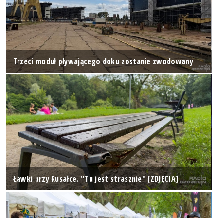
Trzeci moduł pływającego doku zostanie zwodowany
Ławki przy Rusałce. "Tu jest strasznie" [ZDJĘCIA]