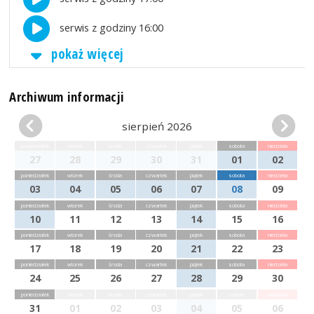
serwis z godziny 16:00
pokaż więcej
Archiwum informacji
sierpień 2026
poniedziałek
wtorek
środa
czwartek
piątek
sobota
niedziela
27
28
29
30
31
01
02
poniedziałek
wtorek
środa
czwartek
piątek
sobota
niedziela
03
04
05
06
07
08
09
poniedziałek
wtorek
środa
czwartek
piątek
sobota
niedziela
10
11
12
13
14
15
16
poniedziałek
wtorek
środa
czwartek
piątek
sobota
niedziela
17
18
19
20
21
22
23
poniedziałek
wtorek
środa
czwartek
piątek
sobota
niedziela
24
25
26
27
28
29
30
poniedziałek
wtorek
środa
czwartek
piątek
sobota
niedziela
31
01
02
03
04
05
06