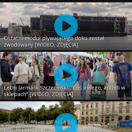
Ostatni moduł pływającego doku został
zwodowany [WIDEO, ZDJĘCIA]
Letni Jarmark Szczeciński. "Coś innego, aniżeli w
sklepach" [WIDEO, ZDJĘCIA]
Plac Orła Białego w przebudowie. Część