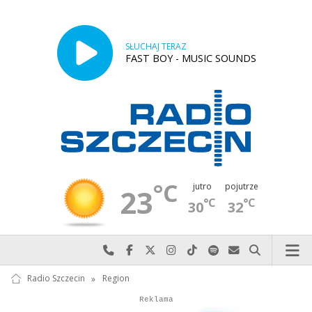
SŁUCHAJ TERAZ
FAST BOY - MUSIC SOUNDS
°C
jutro
pojutrze
23
°C
°C
30
32
Najlepiej po prostu do nas zadzwoń
Odwiedź nas na Facebook-u
Odwiedź nas na X
Odwiedź nas na Instagram-ie
Odwiedź nas na TikTok-u
Szukaj nas na Spotify
Wyślij do nas w
Szukaj
Radio Szczecin
»
Region
Autopromocja
Reklama