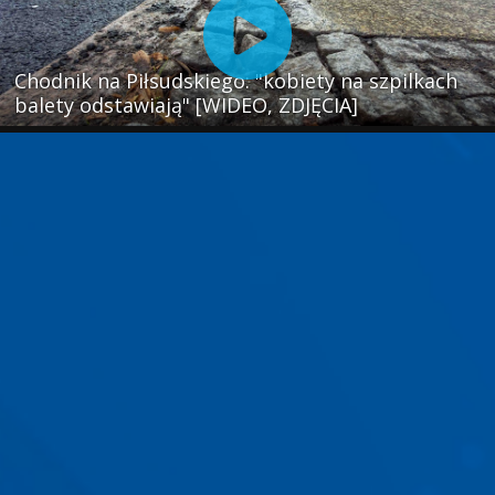
Chodnik na Piłsudskiego: "kobiety na szpilkach
balety odstawiają" [WIDEO, ZDJĘCIA]