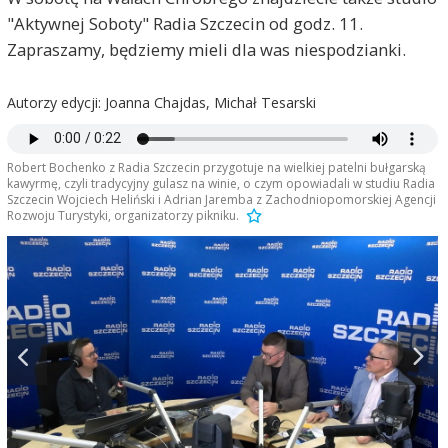
"Aktywnej Soboty" Radia Szczecin od godz. 11.
Zapraszamy, będziemy mieli dla was niespodzianki.
Autorzy edycji: Joanna Chajdas, Michał Tesarski
Robert Bochenko z Radia Szczecin przygotuje na wielkiej patelni bułgarską
kawyrmę, czyli tradycyjny gulasz na winie, o czym opowiadali w studiu Radia
Szczecin Wojciech Heliński i Adrian Jaremba z Zachodniopomorskiej Agencji
Rozwoju Turystyki, organizatorzy pikniku.