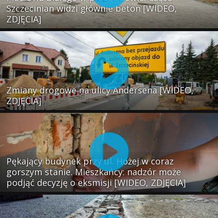
Szczecinian widzi głównie beton [WIDEO,
ZDJĘCIA]
Zmiany drogowe na ulicy Andersena [WIDEO,
ZDJĘCIA]
Pękający budynek przy ul. Hożej w coraz
gorszym stanie. Mieszkańcy: nadzór może
podjąć decyzję o eksmisji [WIDEO, ZDJĘCIA]