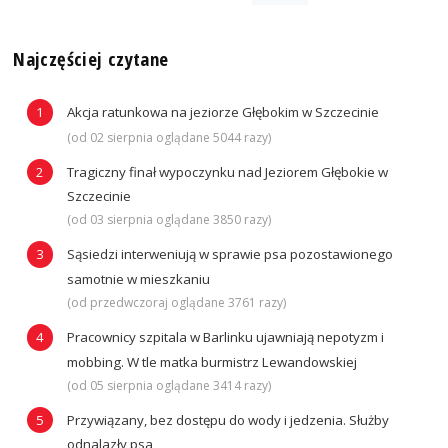
Najczęściej czytane
Akcja ratunkowa na jeziorze Głębokim w Szczecinie
(od 02 sierpnia oglądane 5044 razy)
Tragiczny finał wypoczynku nad Jeziorem Głębokie w
Szczecinie
(od 03 sierpnia oglądane 3850 razy)
Sąsiedzi interweniują w sprawie psa pozostawionego
samotnie w mieszkaniu
(od przedwczoraj oglądane 3761 razy)
Pracownicy szpitala w Barlinku ujawniają nepotyzm i
mobbing. W tle matka burmistrz Lewandowskiej
(od 05 sierpnia oglądane 3414 razy)
Przywiązany, bez dostępu do wody i jedzenia. Służby
odnalazły psa