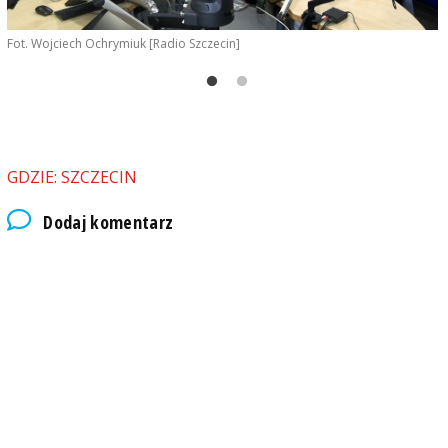
Fot. Wojciech Ochrymiuk [Radio Szczecin]
F
GDZIE: SZCZECIN
Dodaj komentarz