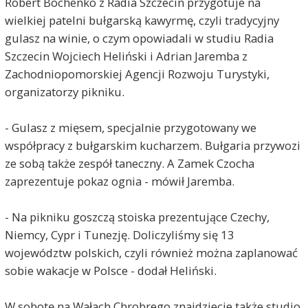
Robert Bochenko z Radia Szczecin przygotuje na
wielkiej patelni bułgarską kawyrmę, czyli tradycyjny
gulasz na winie, o czym opowiadali w studiu Radia
Szczecin Wojciech Heliński i Adrian Jaremba z
Zachodniopomorskiej Agencji Rozwoju Turystyki,
organizatorzy pikniku.
- Gulasz z mięsem, specjalnie przygotowany we
współpracy z bułgarskim kucharzem. Bułgaria przywozi
ze sobą także zespół taneczny. A Zamek Czocha
zaprezentuje pokaz ognia - mówił Jaremba.
- Na pikniku goszczą stoiska prezentujące Czechy,
Niemcy, Cypr i Tunezję. Doliczyliśmy się 13
województw polskich, czyli również można zaplanować
sobie wakacje w Polsce - dodał Heliński.
W sobotę na Wałach Chrobrego znajdziecie także studio