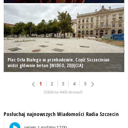
Plac Orła Białego w przebudowie. Część Szczecinian
widzi głównie beton [WIDEO, ZDJĘCIA]
1
2
3
4
5
52836 na 4403 stronach
Posłuchaj najnowszych Wiadomości Radia Szczecin
serwis z godziny 17:00