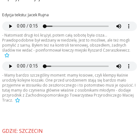
Edycja tekstu: Jacek Rujna
- Natomiast drugi łoś krążył, potem całą sobotę była cisza...
Prawdopodobnie był widziany w niedzielę. Jest to możliwe, ale też mogli
pomylić z sarną. Byłem też na kontroli terenowej, obszedłem, żadnych
śladów nie widać - poinformował łowczy miejski Ryszard Czeraszkiewicz.
- Mamy bardzo szczególny moment: mamy łosiowe, czyli klempy łłaśnie
urodziły kolejne łoszaki. One przed urodzeniem stają się bardzo mało
przyjemne w stosunku do zeszłorocznego i to potomstwo musi je opuścić. I
tutaj mamy do czynienia głównie właśnie z osobnikami młodymi - dodaje
przyrodnik z Zachodniopomorskiego Towarzystwa Przyrodniczego Maciej
Tracz.
GDZIE: SZCZECIN