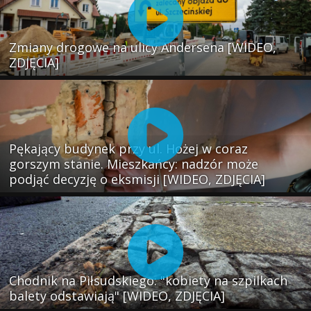
Zmiany drogowe na ulicy Andersena [WIDEO,
ZDJĘCIA]
Pękający budynek przy ul. Hożej w coraz
gorszym stanie. Mieszkańcy: nadzór może
podjąć decyzję o eksmisji [WIDEO, ZDJĘCIA]
Chodnik na Piłsudskiego: "kobiety na szpilkach
balety odstawiają" [WIDEO, ZDJĘCIA]