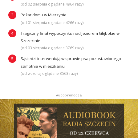
(od 02 sierpnia oglądane 4964 razy)
Pożar domu w Mierzynie
(od 01 sierpnia oglądane 4266 razy)
Tragiczny finał wypoczynku nad Jeziorem Głębokie w
Szczecinie
(od 03 sierpnia oglądane 3769 razy)
Sąsiedzi interweniują w sprawie psa pozostawionego
samotnie w mieszkaniu
(od wczoraj oglądane 3563 razy)
Autopromocja