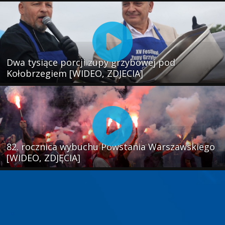
Dwa tysiące porcji zupy grzybowej pod
Kołobrzegiem [WIDEO, ZDJECIA]
82. rocznica wybuchu Powstania Warszawskiego
[WIDEO, ZDJĘCIA]