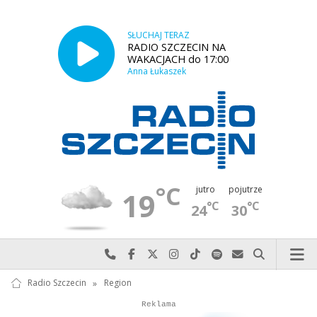
SŁUCHAJ TERAZ
RADIO SZCZECIN NA
WAKACJACH do 17:00
Anna Łukaszek
°C
jutro
pojutrze
19
°C
°C
24
30
Najlepiej po prostu do nas zadzwoń
Odwiedź nas na Facebook-u
Odwiedź nas na X
Odwiedź nas na Instagram-ie
Odwiedź nas na TikTok-u
Szukaj nas na Spotify
Wyślij do nas w
Szukaj
Radio Szczecin
»
Region
Autopromocja
Autopromocja
Reklama