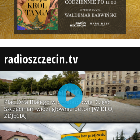
radioszczecin.tv
Plac Orła Białego w przebudowie. Część
Szczecinian widzi głównie beton [WIDEO,
ZDJĘCIA]