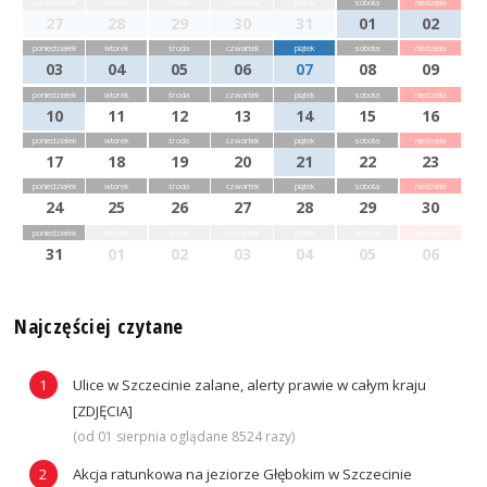
poniedziałek
wtorek
środa
czwartek
piątek
sobota
niedziela
27
28
29
30
31
01
02
poniedziałek
wtorek
środa
czwartek
piątek
sobota
niedziela
03
04
05
06
07
08
09
poniedziałek
wtorek
środa
czwartek
piątek
sobota
niedziela
10
11
12
13
14
15
16
poniedziałek
wtorek
środa
czwartek
piątek
sobota
niedziela
17
18
19
20
21
22
23
poniedziałek
wtorek
środa
czwartek
piątek
sobota
niedziela
24
25
26
27
28
29
30
poniedziałek
wtorek
środa
czwartek
piątek
sobota
niedziela
31
01
02
03
04
05
06
Najczęściej czytane
Ulice w Szczecinie zalane, alerty prawie w całym kraju
[ZDJĘCIA]
(od 01 sierpnia oglądane 8524 razy)
Akcja ratunkowa na jeziorze Głębokim w Szczecinie