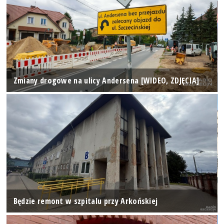
Zmiany drogowe na ulicy Andersena [WIDEO, ZDJĘCIA]
Będzie remont w szpitalu przy Arkońskiej