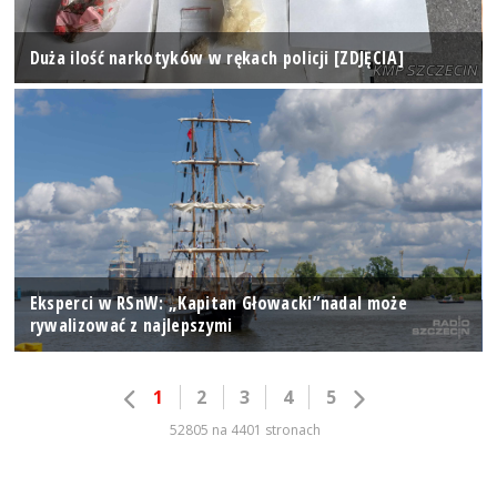
Duża ilość narkotyków w rękach policji [ZDJĘCIA]
Eksperci w RSnW: „Kapitan Głowacki”nadal może
rywalizować z najlepszymi
1
2
3
4
5
52805 na 4401 stronach