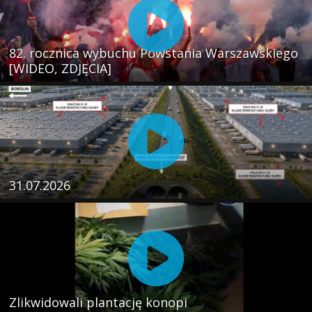
82. rocznica wybuchu Powstania Warszawskiego
[WIDEO, ZDJĘCIA]
31.07.2026
Zlikwidowali plantację konopi