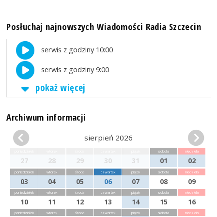
Posłuchaj najnowszych Wiadomości Radia Szczecin
serwis z godziny 10:00
serwis z godziny 9:00
pokaż więcej
Archiwum informacji
sierpień 2026
poniedziałek
wtorek
środa
czwartek
piątek
sobota
niedziela
27
28
29
30
31
01
02
poniedziałek
wtorek
środa
czwartek
piątek
sobota
niedziela
03
04
05
06
07
08
09
poniedziałek
wtorek
środa
czwartek
piątek
sobota
niedziela
10
11
12
13
14
15
16
poniedziałek
wtorek
środa
czwartek
piątek
sobota
niedziela