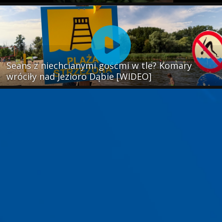
Seans z niechcianymi gośćmi w tle? Komary
wróciły nad Jezioro Dąbie [WIDEO]