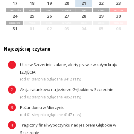
17
18
19
20
21
22
23
poniedziałek
wtorek
środa
czwartek
piątek
sobota
niedziela
24
25
26
27
28
29
30
poniedziałek
wtorek
środa
czwartek
piątek
sobota
niedziela
31
01
02
03
04
05
06
Najczęściej czytane
Ulice w Szczecinie zalane, alerty prawie w całym kraju
[ZDJĘCIA]
(od 01 sierpnia oglądane 8412 razy)
Akcja ratunkowa na jeziorze Głębokim w Szczecinie
(od 02 sierpnia oglądane 4852 razy)
Pożar domu w Mierzynie
(od 01 sierpnia oglądane 4147 razy)
Tragiczny finał wypoczynku nad Jeziorem Głębokie w
Szczecinie