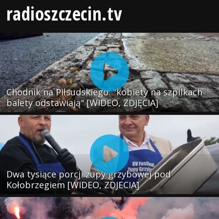
radioszczecin.tv
Chodnik na Piłsudskiego: "kobiety na szpilkach
balety odstawiają" [WIDEO, ZDJĘCIA]
Dwa tysiące porcji zupy grzybowej pod
Kołobrzegiem [WIDEO, ZDJECIA]