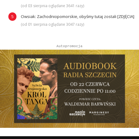
(od 03 sierpnia oglądane 3641 razy)
Owsiak: Zachodniopomorskie, obyśmy tutaj zostali [ZDJĘCIA]
(od 01 sierpnia oglądane 3047 razy)
Autopromocja