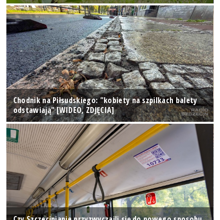
Chodnik na Piłsudskiego: "kobiety na szpilkach balety
odstawiają" [WIDEO, ZDJĘCIA]
Czy Szczecinianie przyzwyczaili się do nowego sposobu