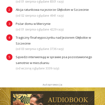
(od 01 sierpnia oglądane 8501 razy)
Akcja ratunkowa na jeziorze Głębokim w Szczecinie
(od 02 sierpnia oglądane 4941 razy)
Pożar domu w Mierzynie
(od 01 sierpnia oglądane 4229 razy)
Tragiczny finał wypoczynku nad Jeziorem Głębokie w
Szczecinie
(od 03 sierpnia oglądane 3736 razy)
Sąsiedzi interweniują w sprawie psa pozostawionego
samotnie w mieszkaniu
(od wczoraj oglądane 3339 razy)
Autopromocja