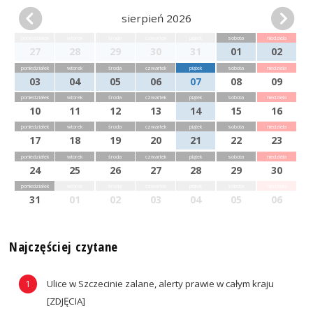
sierpień 2026
poniedziałek
wtorek
środa
czwartek
piątek
sobota
niedziela
27
28
29
30
31
01
02
poniedziałek
wtorek
środa
czwartek
piątek
sobota
niedziela
03
04
05
06
07
08
09
poniedziałek
wtorek
środa
czwartek
piątek
sobota
niedziela
10
11
12
13
14
15
16
poniedziałek
wtorek
środa
czwartek
piątek
sobota
niedziela
17
18
19
20
21
22
23
poniedziałek
wtorek
środa
czwartek
piątek
sobota
niedziela
24
25
26
27
28
29
30
poniedziałek
wtorek
środa
czwartek
piątek
sobota
niedziela
31
01
02
03
04
05
06
Najczęściej czytane
Ulice w Szczecinie zalane, alerty prawie w całym kraju
[ZDJĘCIA]