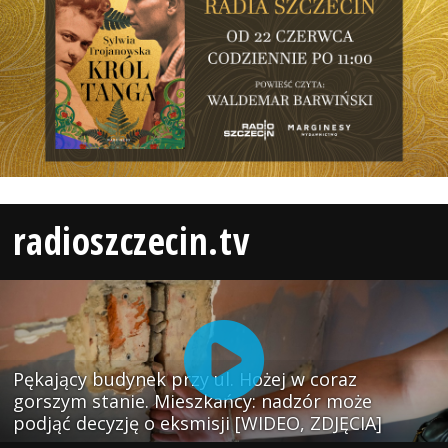
radioszczecin.tv
Pękający budynek przy ul. Hożej w coraz
gorszym stanie. Mieszkańcy: nadzór może
podjąć decyzję o eksmisji [WIDEO, ZDJĘCIA]