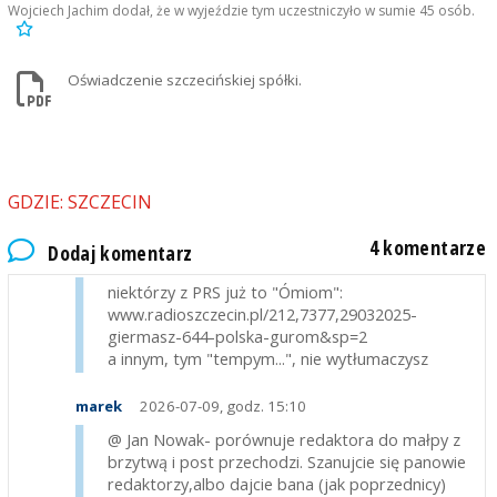
AntyZielony
2026-07-09, godz. 07:30
Wojciech Jachim dodał, że w wyjeździe tym uczestniczyło w sumie 45 osób.
Drogi @Jan Nowak... a teraz w dobie Internetu
dowiedzieli się o tobie wszyscy ...
Oświadczenie szczecińskiej spółki.
marek
2026-07-09, godz. 07:53
@ Jan Nowak- dobrze,ze jest internet,bo teraz
świat się dowie ,że góra piszemy przez ''u'' zwykłe.
Świat pozna też tajemnicze słówka ze słownika, a
GDZIE: SZCZECIN
to przecież bezcenne.
4 komentarze
Dodaj komentarz
Jan Nowak
2026-07-09, godz. 12:15
niektórzy z PRS już to "Ómiom":
www.radioszczecin.pl/212,7377,29032025-
giermasz-644-polska-gurom&sp=2
a innym, tym "tempym...", nie wytłumaczysz
marek
2026-07-09, godz. 15:10
@ Jan Nowak- porównuje redaktora do małpy z
brzytwą i post przechodzi. Szanujcie się panowie
redaktorzy,albo dajcie bana (jak poprzednicy)