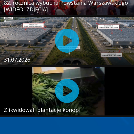
82. rocznica wybuchu Powstania Warszawskiego
[WIDEO, ZDJĘCIA]
31.07.2026
Zlikwidowali plantację konopi