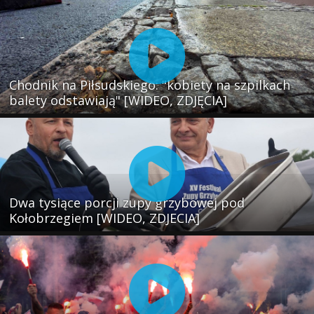
Chodnik na Piłsudskiego: "kobiety na szpilkach
balety odstawiają" [WIDEO, ZDJĘCIA]
Dwa tysiące porcji zupy grzybowej pod
Kołobrzegiem [WIDEO, ZDJECIA]