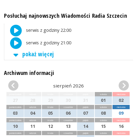
Posłuchaj najnowszych Wiadomości Radia Szczecin
serwis z godziny 22:00
serwis z godziny 21:00
pokaż więcej
Archiwum informacji
sierpień 2026
poniedziałek
wtorek
środa
czwartek
piątek
sobota
niedziela
27
28
29
30
31
01
02
poniedziałek
wtorek
środa
czwartek
piątek
sobota
niedziela
03
04
05
06
07
08
09
poniedziałek
wtorek
środa
czwartek
piątek
sobota
niedziela
10
11
12
13
14
15
16
poniedziałek
wtorek
środa
czwartek
piątek
sobota
niedziela