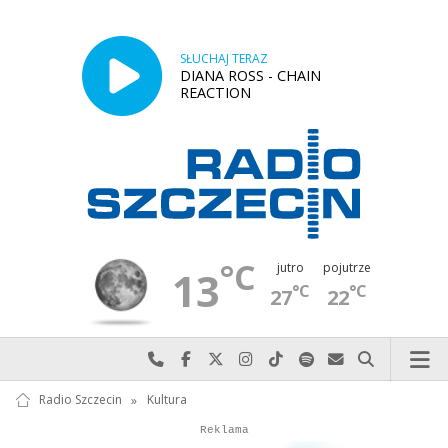
SŁUCHAJ TERAZ
DIANA ROSS - CHAIN
REACTION
°C
jutro
pojutrze
13
°C
°C
27
22
Najlepiej po prostu do nas zadzwoń
Odwiedź nas na Facebook-u
Odwiedź nas na X
Odwiedź nas na Instagram-ie
Odwiedź nas na TikTok-u
Szukaj nas na Spotify
Wyślij do nas w
Szukaj
Radio Szczecin
»
Kultura
Autopromocja
Reklama