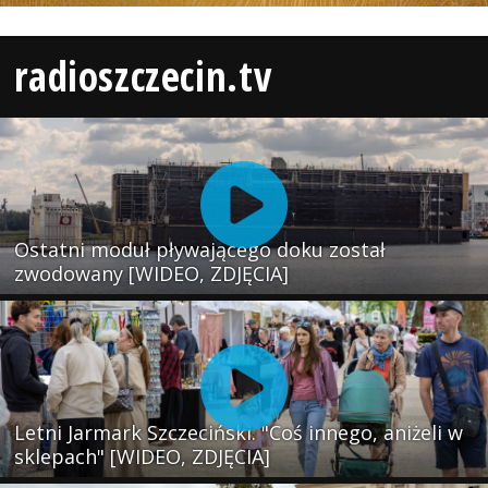
radioszczecin.tv
Ostatni moduł pływającego doku został
zwodowany [WIDEO, ZDJĘCIA]
Letni Jarmark Szczeciński. "Coś innego, aniżeli w
sklepach" [WIDEO, ZDJĘCIA]