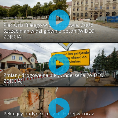
Plac Orła Białego w przebudowie. Część
Szczecinian widzi głównie beton [WIDEO,
ZDJĘCIA]
Zmiany drogowe na ulicy Andersena [WIDEO,
ZDJĘCIA]
Pękający budynek przy ul. Hożej w coraz