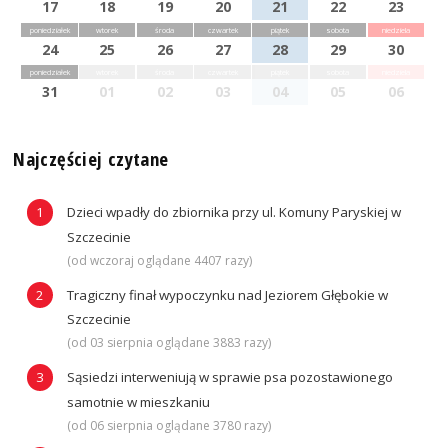
17
18
19
20
21
22
23
poniedziałek
wtorek
środa
czwartek
piątek
sobota
niedziela
24
25
26
27
28
29
30
poniedziałek
wtorek
środa
czwartek
piątek
sobota
niedziela
31
01
02
03
04
05
06
Najczęściej czytane
Dzieci wpadły do zbiornika przy ul. Komuny Paryskiej w
Szczecinie
(od wczoraj oglądane 4407 razy)
Tragiczny finał wypoczynku nad Jeziorem Głębokie w
Szczecinie
(od 03 sierpnia oglądane 3883 razy)
Sąsiedzi interweniują w sprawie psa pozostawionego
samotnie w mieszkaniu
(od 06 sierpnia oglądane 3780 razy)