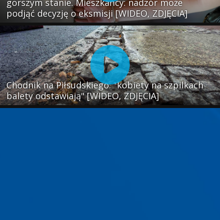
gorszym stanie. Mieszkańcy: nadzór może
podjąć decyzję o eksmisji [WIDEO, ZDJĘCIA]
Chodnik na Piłsudskiego: "kobiety na szpilkach
balety odstawiają" [WIDEO, ZDJĘCIA]