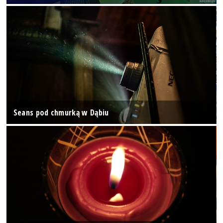
Seans pod chmurką w Dąbiu