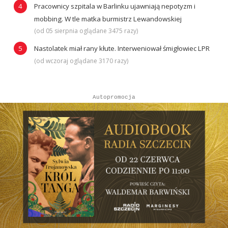
Pracownicy szpitala w Barlinku ujawniają nepotyzm i
mobbing. W tle matka burmistrz Lewandowskiej
(od 05 sierpnia oglądane 3475 razy)
Nastolatek miał rany kłute. Interweniował śmigłowiec LPR
(od wczoraj oglądane 3170 razy)
Autopromocja