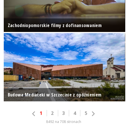
Zachodniopomorskie filmy z dofinansowaniem
Budowa Mediateki w Szczecinie z opóźnieniem
1
2
3
4
5
8492 na 708 stronach