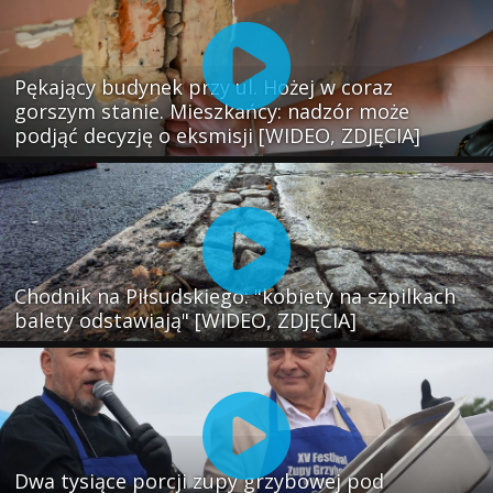
Pękający budynek przy ul. Hożej w coraz
gorszym stanie. Mieszkańcy: nadzór może
podjąć decyzję o eksmisji [WIDEO, ZDJĘCIA]
Chodnik na Piłsudskiego: "kobiety na szpilkach
balety odstawiają" [WIDEO, ZDJĘCIA]
Dwa tysiące porcji zupy grzybowej pod