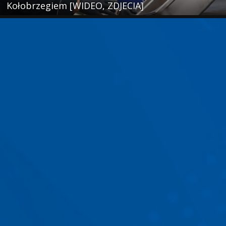
Kołobrzegiem [WIDEO, ZDJECIA]