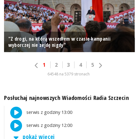
"Z drogi, na którą wszedłem w czasie kampanii
wyborczej nie zejdę nigdy"
1
2
3
4
5
64548 na 5379 stronach
Posłuchaj najnowszych Wiadomości Radia Szczecin
serwis z godziny 13:00
serwis z godziny 12:00
pokaż więcej