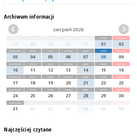
Archiwum informacji
sierpień 2026
poniedziałek
wtorek
środa
czwartek
piątek
sobota
niedziela
27
28
29
30
31
01
02
poniedziałek
wtorek
środa
czwartek
piątek
sobota
niedziela
03
04
05
06
07
08
09
poniedziałek
wtorek
środa
czwartek
piątek
sobota
niedziela
10
11
12
13
14
15
16
poniedziałek
wtorek
środa
czwartek
piątek
sobota
niedziela
17
18
19
20
21
22
23
poniedziałek
wtorek
środa
czwartek
piątek
sobota
niedziela
24
25
26
27
28
29
30
poniedziałek
wtorek
środa
czwartek
piątek
sobota
niedziela
31
01
02
03
04
05
06
Najczęściej czytane