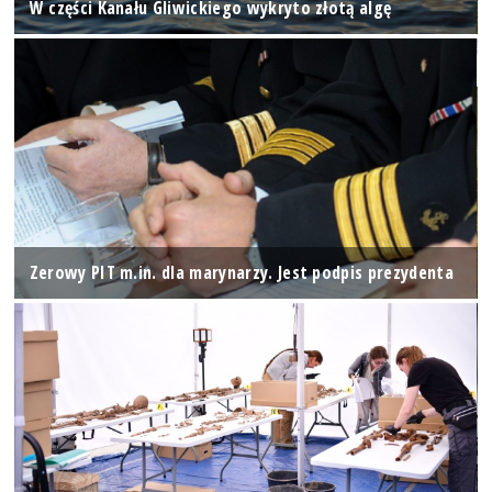
W części Kanału Gliwickiego wykryto złotą algę
Zerowy PIT m.in. dla marynarzy. Jest podpis prezydenta