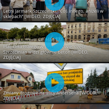
Letni Jarmark Szczeciński. "Coś innego, aniżeli w
sklepach" [WIDEO, ZDJĘCIA]
Plac Orła Białego w przebudowie. Część
Szczecinian widzi głównie beton [WIDEO,
ZDJĘCIA]
Zmiany drogowe na ulicy Andersena [WIDEO,
ZDJĘCIA]