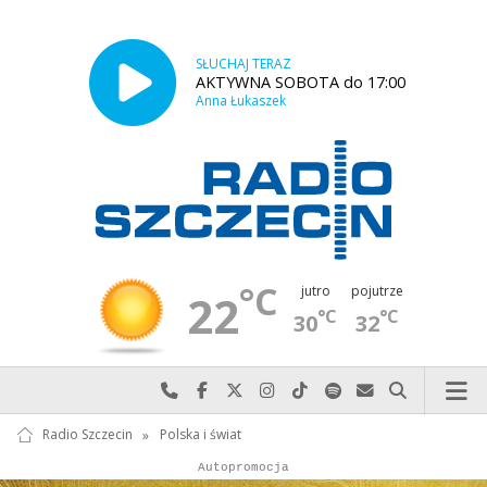
SŁUCHAJ TERAZ
AKTYWNA SOBOTA do 17:00
Anna Łukaszek
°C
jutro
pojutrze
22
°C
°C
30
32
Najlepiej po prostu do nas zadzwoń
Odwiedź nas na Facebook-u
Odwiedź nas na X
Odwiedź nas na Instagram-ie
Odwiedź nas na TikTok-u
Szukaj nas na Spotify
Wyślij do nas w
Szukaj
Radio Szczecin
»
Polska i świat
Autopromocja
Autopromocja
Reklama