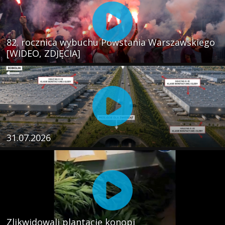
82. rocznica wybuchu Powstania Warszawskiego
[WIDEO, ZDJĘCIA]
31.07.2026
Zlikwidowali plantację konopi