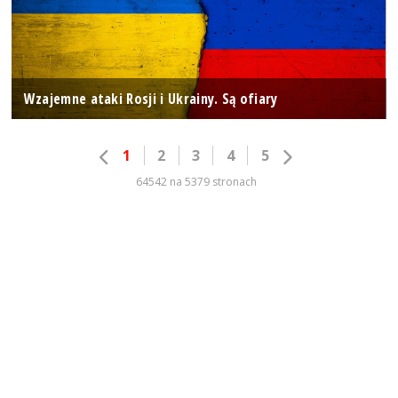
Wzajemne ataki Rosji i Ukrainy. Są ofiary
1
2
3
4
5
64542 na 5379 stronach