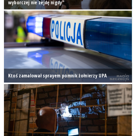
wyborczej nie zejdę nigdy"
Ktoś zamalował sprayem pomnik żołnierzy UPA