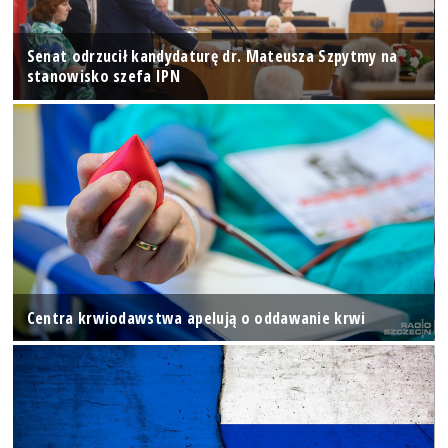
Senat odrzucił kandydaturę dr. Mateusza Szpytmy na
stanowisko szefa IPN
Centra krwiodawstwa apelują o oddawanie krwi