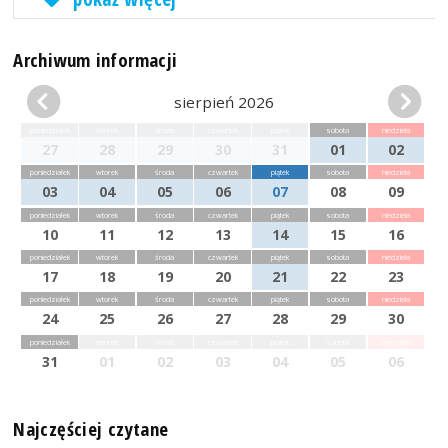
Archiwum informacji
sierpień 2026
poniedziałek
wtorek
środa
czwartek
piątek
sobota
niedziela
27
28
29
30
31
01
02
poniedziałek
wtorek
środa
czwartek
piątek
sobota
niedziela
03
04
05
06
07
08
09
poniedziałek
wtorek
środa
czwartek
piątek
sobota
niedziela
10
11
12
13
14
15
16
poniedziałek
wtorek
środa
czwartek
piątek
sobota
niedziela
17
18
19
20
21
22
23
poniedziałek
wtorek
środa
czwartek
piątek
sobota
niedziela
24
25
26
27
28
29
30
poniedziałek
wtorek
środa
czwartek
piątek
sobota
niedziela
31
01
02
03
04
05
06
Najczęściej czytane