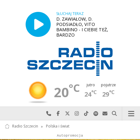
SŁUCHAJ TERAZ
D. ZAWIAŁOW, D.
PODSIADŁO, VITO
BAMBINO - I CIEBIE TEŻ,
BARDZO
°C
jutro
pojutrze
20
°C
°C
24
29
Najlepiej po prostu do nas zadzwoń
Odwiedź nas na Facebook-u
Odwiedź nas na X
Odwiedź nas na Instagram-ie
Odwiedź nas na TikTok-u
Szukaj nas na Spotify
Wyślij do nas w
Szukaj
Radio Szczecin
»
Polska i świat
Autopromocja
Autopromocja
Reklama