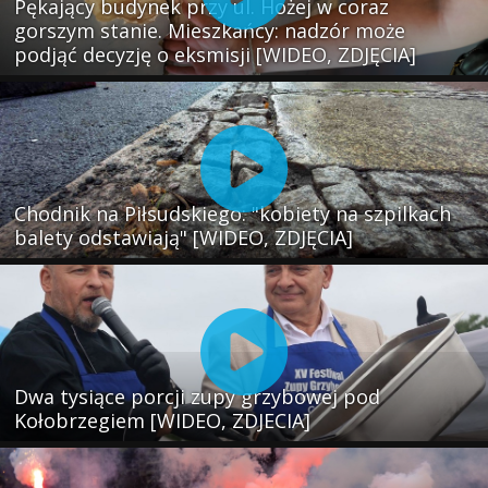
Pękający budynek przy ul. Hożej w coraz
gorszym stanie. Mieszkańcy: nadzór może
podjąć decyzję o eksmisji [WIDEO, ZDJĘCIA]
Chodnik na Piłsudskiego: "kobiety na szpilkach
balety odstawiają" [WIDEO, ZDJĘCIA]
Dwa tysiące porcji zupy grzybowej pod
Kołobrzegiem [WIDEO, ZDJECIA]