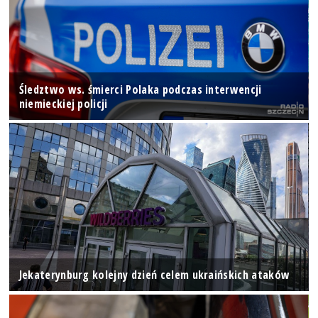
Śledztwo ws. śmierci Polaka podczas interwencji
niemieckiej policji
Jekaterynburg kolejny dzień celem ukraińskich ataków