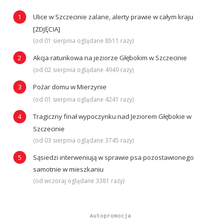
Ulice w Szczecinie zalane, alerty prawie w całym kraju
[ZDJĘCIA]
(od 01 sierpnia oglądane 8511 razy)
Akcja ratunkowa na jeziorze Głębokim w Szczecinie
(od 02 sierpnia oglądane 4949 razy)
Pożar domu w Mierzynie
(od 01 sierpnia oglądane 4241 razy)
Tragiczny finał wypoczynku nad Jeziorem Głębokie w
Szczecinie
(od 03 sierpnia oglądane 3745 razy)
Sąsiedzi interweniują w sprawie psa pozostawionego
samotnie w mieszkaniu
(od wczoraj oglądane 3381 razy)
Autopromocja