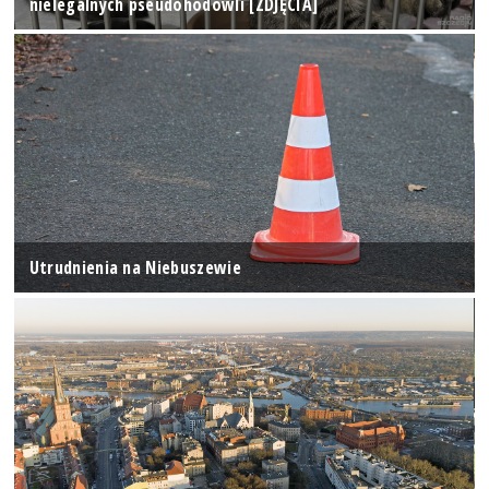
nielegalnych pseudohodowli [ZDJĘCIA]
Utrudnienia na Niebuszewie