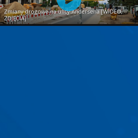
Zmiany drogowe na ulicy Andersena [WIDEO,
ZDJĘCIA]