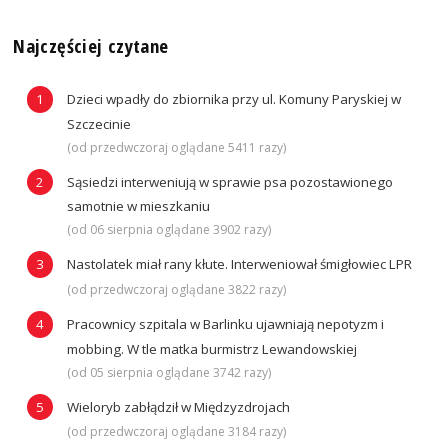
Najczęściej czytane
Dzieci wpadły do zbiornika przy ul. Komuny Paryskiej w
Szczecinie
(od przedwczoraj oglądane 5411 razy)
Sąsiedzi interweniują w sprawie psa pozostawionego
samotnie w mieszkaniu
(od 06 sierpnia oglądane 3902 razy)
Nastolatek miał rany kłute. Interweniował śmigłowiec LPR
(od przedwczoraj oglądane 3822 razy)
Pracownicy szpitala w Barlinku ujawniają nepotyzm i
mobbing. W tle matka burmistrz Lewandowskiej
(od 05 sierpnia oglądane 3742 razy)
Wieloryb zabłądził w Międzyzdrojach
(od przedwczoraj oglądane 3184 razy)