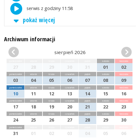
serwis z godziny 11:58
pokaż więcej
Archiwum informacji
sierpień 2026
poniedziałek
wtorek
środa
czwartek
piątek
sobota
niedziela
27
28
29
30
31
01
02
poniedziałek
wtorek
środa
czwartek
piątek
sobota
niedziela
03
04
05
06
07
08
09
poniedziałek
wtorek
środa
czwartek
piątek
sobota
niedziela
10
11
12
13
14
15
16
poniedziałek
wtorek
środa
czwartek
piątek
sobota
niedziela
17
18
19
20
21
22
23
poniedziałek
wtorek
środa
czwartek
piątek
sobota
niedziela
24
25
26
27
28
29
30
poniedziałek
wtorek
środa
czwartek
piątek
sobota
niedziela
31
01
02
03
04
05
06