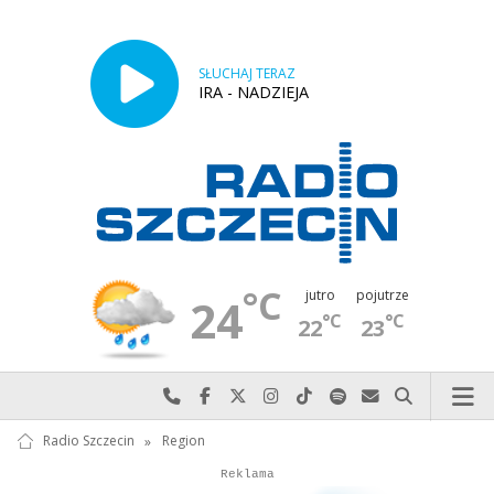
SŁUCHAJ TERAZ
IRA - NADZIEJA
°C
jutro
pojutrze
24
°C
°C
22
23
Najlepiej po prostu do nas zadzwoń
Odwiedź nas na Facebook-u
Odwiedź nas na X
Odwiedź nas na Instagram-ie
Odwiedź nas na TikTok-u
Szukaj nas na Spotify
Wyślij do nas w
Szukaj
Radio Szczecin
»
Region
Autopromocja
Reklama