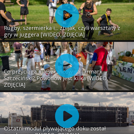
Rugby, szermierka i... zbijak, czyli warsztaty z
gry w juggera [WIDEO, ZDJĘCIA]
Co przyciąga mieszkańców na Jarmark
Szczeciński? Powodów jest kilka [WIDEO,
ZDJĘCIA]
Ostatni moduł pływającego doku został