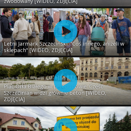
zwodowany [WIDEO, ZDJĘCIA]
Letni Jarmark Szczeciński. "Coś innego, aniżeli w
sklepach" [WIDEO, ZDJĘCIA]
Plac Orła Białego w przebudowie. Część
Szczecinian widzi głównie beton [WIDEO,
ZDJĘCIA]