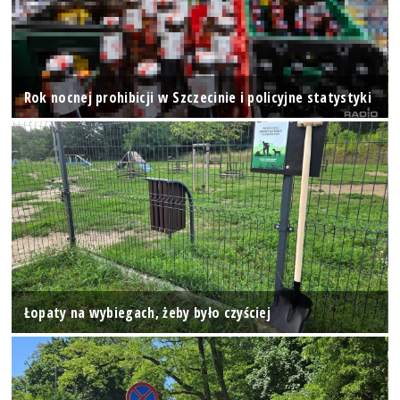
Rok nocnej prohibicji w Szczecinie i policyjne statystyki
Łopaty na wybiegach, żeby było czyściej