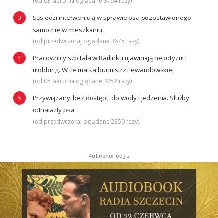
(od 03 sierpnia oglądane 3794 razy)
Sąsiedzi interweniują w sprawie psa pozostawionego
samotnie w mieszkaniu
(od przedwczoraj oglądane 3675 razy)
Pracownicy szpitala w Barlinku ujawniają nepotyzm i
mobbing. W tle matka burmistrz Lewandowskiej
(od 05 sierpnia oglądane 3252 razy)
Przywiązany, bez dostępu do wody i jedzenia. Służby
odnalazły psa
(od przedwczoraj oglądane 2359 razy)
Autopromocja