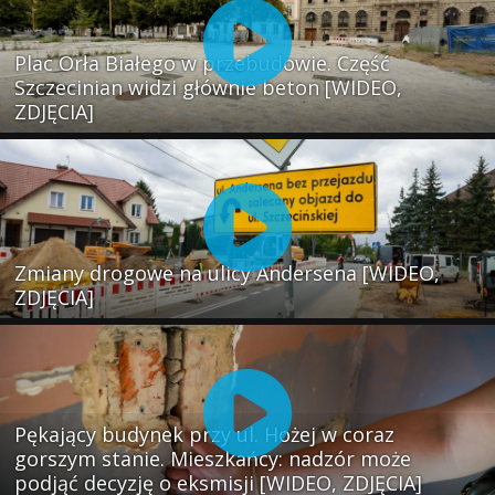
Plac Orła Białego w przebudowie. Część
Szczecinian widzi głównie beton [WIDEO,
ZDJĘCIA]
Zmiany drogowe na ulicy Andersena [WIDEO,
ZDJĘCIA]
Pękający budynek przy ul. Hożej w coraz
gorszym stanie. Mieszkańcy: nadzór może
podjąć decyzję o eksmisji [WIDEO, ZDJĘCIA]