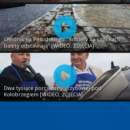
Chodnik na Piłsudskiego: "kobiety na szpilkach
balety odstawiają" [WIDEO, ZDJĘCIA]
Dwa tysiące porcji zupy grzybowej pod
Kołobrzegiem [WIDEO, ZDJECIA]