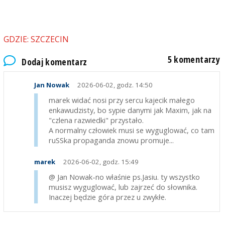
dzieciństwa i młodzieńczej fascynacji
marek
2026-06-02, godz. 09:20
GDZIE: SZCZECIN
@ Jan Nowak-pseudo Jasiu,radzę zmienić swój nick
na Roman Szuchewycz, będzie adekwatny do
5 komentarzy
Dodaj komentarz
twojej osobowości.
Jan Nowak
2026-06-02, godz. 14:50
marek widać nosi przy sercu kajecik małego
enkawudzisty, bo sypie danymi jak Maxim, jak na
"czlena razwiedki" przystało.
A normalny człowiek musi se wyguglować, co tam
ruSSka propaganda znowu promuje...
marek
2026-06-02, godz. 15:49
@ Jan Nowak-no właśnie ps.Jasiu. ty wszystko
musisz wyguglować, lub zajrzeć do słownika.
Inaczej będzie góra przez u zwykłe.