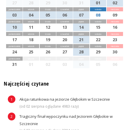
27
28
29
30
31
01
02
poniedziałek
wtorek
środa
czwartek
piątek
sobota
niedziela
03
04
05
06
07
08
09
poniedziałek
wtorek
środa
czwartek
piątek
sobota
niedziela
10
11
12
13
14
15
16
poniedziałek
wtorek
środa
czwartek
piątek
sobota
niedziela
17
18
19
20
21
22
23
poniedziałek
wtorek
środa
czwartek
piątek
sobota
niedziela
24
25
26
27
28
29
30
poniedziałek
wtorek
środa
czwartek
piątek
sobota
niedziela
31
01
02
03
04
05
06
Najczęściej czytane
Akcja ratunkowa na jeziorze Głębokim w Szczecinie
(od 02 sierpnia oglądane 4983 razy)
Tragiczny finał wypoczynku nad Jeziorem Głębokie w
Szczecinie