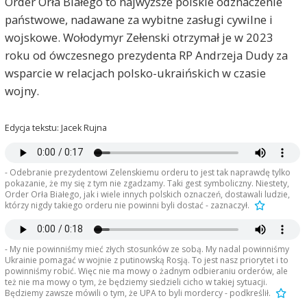
Order Orła Białego to najwyższe polskie odznaczenie
państwowe, nadawane za wybitne zasługi cywilne i
wojskowe. Wołodymyr Zełenski otrzymał je w 2023
roku od ówczesnego prezydenta RP Andrzeja Dudy za
wsparcie w relacjach polsko-ukraińskich w czasie
wojny.
Edycja tekstu: Jacek Rujna
- Odebranie prezydentowi Zelenskiemu orderu to jest tak naprawdę tylko
pokazanie, że my się z tym nie zgadzamy. Taki gest symboliczny. Niestety,
Order Orła Białego, jak i wiele innych polskich oznaczeń, dostawali ludzie,
marek
2026-06-02, godz. 07:36
którzy nigdy takiego orderu nie powinni byli dostać - zaznaczył.
Proponuje nazwać przejście graniczne w Medyce-
Szeginie imienia Bohdana Staszyńskiego i poprosić
- My nie powinniśmy mieć złych stosunków ze sobą. My nadal powinniśmy
prezydenta Zełeńskiego o przecięcie wstęgi.
Ukrainie pomagać w wojnie z putinowską Rosją. To jest nasz priorytet i to
powinniśmy robić. Więc nie ma mowy o żadnym odbieraniu orderów, ale
Jan Nowak
2026-06-02, godz. 09:03
też nie ma mowy o tym, że będziemy siedzieli cicho w takiej sytuacji.
Będziemy zawsze mówili o tym, że UPA to byli mordercy - podkreślił.
marek znowu promuje bohaterów swojego