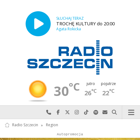
SŁUCHAJ TERAZ
TROCHĘ KULTURY do 20:00
Agata Rokicka
°C
jutro
pojutrze
30
°C
°C
26
22
Najlepiej po prostu do nas zadzwoń
Odwiedź nas na Facebook-u
Odwiedź nas na X
Odwiedź nas na Instagram-ie
Odwiedź nas na TikTok-u
Szukaj nas na Spotify
Wyślij do nas w
Szukaj
Radio Szczecin
»
Region
Autopromocja
Reklama