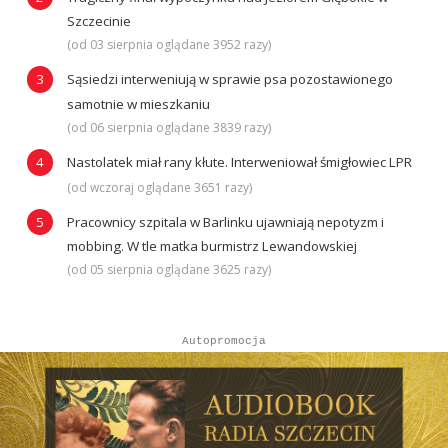
Szczecinie
(od 03 sierpnia oglądane 3952 razy)
Sąsiedzi interweniują w sprawie psa pozostawionego
samotnie w mieszkaniu
(od 06 sierpnia oglądane 3839 razy)
Nastolatek miał rany kłute. Interweniował śmigłowiec LPR
(od wczoraj oglądane 3651 razy)
Pracownicy szpitala w Barlinku ujawniają nepotyzm i
mobbing. W tle matka burmistrz Lewandowskiej
(od 05 sierpnia oglądane 3625 razy)
Autopromocja