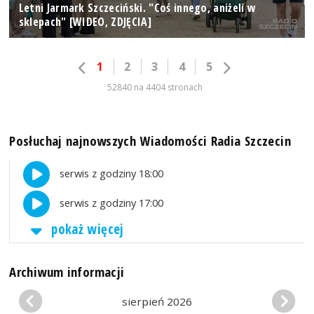
Letni Jarmark Szczeciński. "Coś innego, aniżeli w
sklepach" [WIDEO, ZDJĘCIA]
1
2
3
4
5
52840 na 4404 stronach
Posłuchaj najnowszych Wiadomości Radia Szczecin
serwis z godziny 18:00
serwis z godziny 17:00
pokaż więcej
Archiwum informacji
sierpień 2026