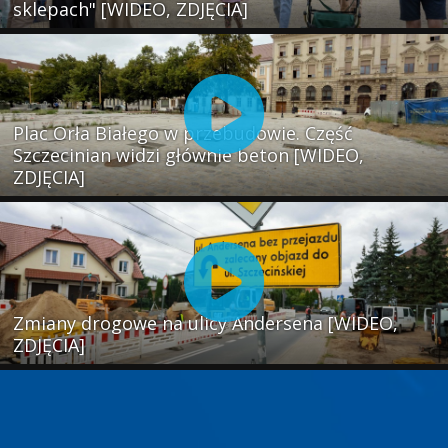
sklepach" [WIDEO, ZDJĘCIA]
Plac Orła Białego w przebudowie. Część
Szczecinian widzi głównie beton [WIDEO,
ZDJĘCIA]
Zmiany drogowe na ulicy Andersena [WIDEO,
ZDJĘCIA]