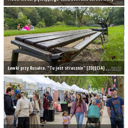
Ławki przy Rusałce. "Tu jest strasznie" [ZDJĘCIA]