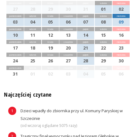
poniedziałek
wtorek
środa
czwartek
piątek
sobota
niedziela
27
28
29
30
31
01
02
poniedziałek
wtorek
środa
czwartek
piątek
sobota
niedziela
03
04
05
06
07
08
09
poniedziałek
wtorek
środa
czwartek
piątek
sobota
niedziela
10
11
12
13
14
15
16
poniedziałek
wtorek
środa
czwartek
piątek
sobota
niedziela
17
18
19
20
21
22
23
poniedziałek
wtorek
środa
czwartek
piątek
sobota
niedziela
24
25
26
27
28
29
30
poniedziałek
wtorek
środa
czwartek
piątek
sobota
niedziela
31
01
02
03
04
05
06
Najczęściej czytane
Dzieci wpadły do zbiornika przy ul. Komuny Paryskiej w
Szczecinie
(od wczoraj oglądane 5075 razy)
Tragiczny finał wypoczynku nad Jeziorem Głębokie w