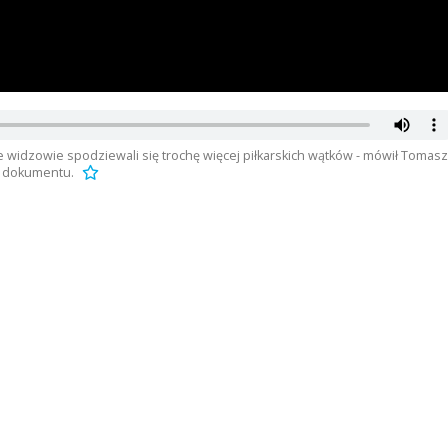
że widzowie spodziewali się trochę więcej piłkarskich wątków - mówił Tomasz
ta dokumentu.