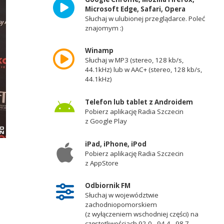
Microsoft Edge, Safari, Opera
Słuchaj w ulubionej przeglądarce. Poleć
znajomym :)
Winamp
Słuchaj w MP3 (stereo, 128 kb/s,
44.1kHz) lub w AAC+ (stereo, 128 kb/s,
44.1kHz)
Telefon lub tablet z Androidem
Pobierz aplikację Radia Szczecin
z Google Play
iPad, iPhone, iPod
Pobierz aplikację Radia Szczecin
z AppStore
Odbiornik FM
Słuchaj w województwie
zachodniopomorskiem
(z wyłączeniem wschodniej części) na
częstotliwościach 92,0 - 94,4 - 98,7 -