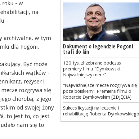
 roku - w
habilitacji, na
lu.
ły archiwalne, w tym
Dokument o legendzie Pogoni
mki dla Pogoni.
trafi do kin
120 tys. zł zebrane podczas
skakujący. Być może
premiery filmu "Dymkowski.
iłkarskich wątków -
Najważniejszy mecz"
nnikarz, reżyser i
"Najważniejsze mecze rozgrywa się
 mecze rozgrywa się
poza boiskiem". Premiera filmu o
Robercie Dymkowskim [ZDJĘCIA]
 jego chorobą, z jego
stkim od swojej żony
Sukces licytacji na leczenie i
rehabilitację Roberta Dymkowskieg
, to jest to, co jest
 udało nam się to