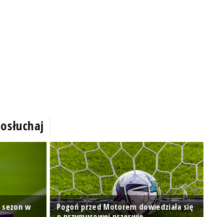
osłuchaj
S
ą sezon w
Pogoń przed Motorem dowiedziała się
l
o przymusowej przerwie
C