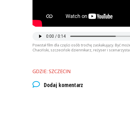
Powstał film dla części osób trochę zaskakujący. Być mo
Chaciński, szczeciński dziennikarz, reżyser i scenarzys
GDZIE: SZCZECIN
Dodaj komentarz