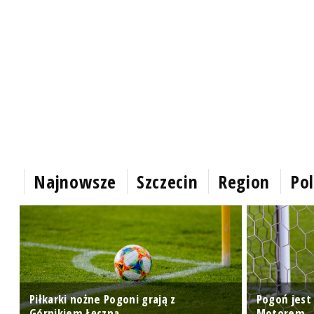
Najnowsze
Szczecin
Region
Pol
i
Piłkarki nożne Pogoni grają z
Pogoń jest
Górnikiem Łęczna
Motorem