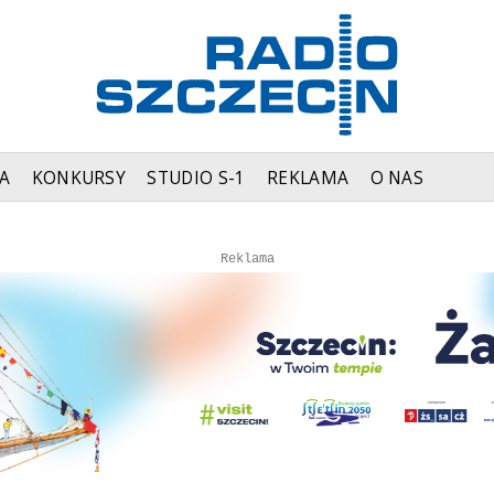
A
KONKURSY
STUDIO S-1
REKLAMA
O NAS
Autopromocja
Reklama