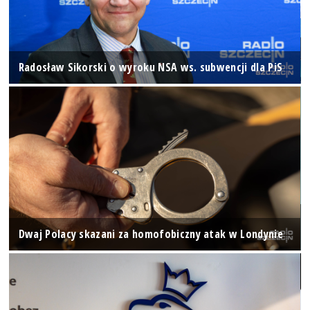
Radosław Sikorski o wyroku NSA ws. subwencji dla PiS
Dwaj Polacy skazani za homofobiczny atak w Londynie