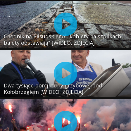
Chodnik na Piłsudskiego: "kobiety na szpilkach
balety odstawiają" [WIDEO, ZDJĘCIA]
Dwa tysiące porcji zupy grzybowej pod
Kołobrzegiem [WIDEO, ZDJECIA]