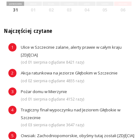
poniedziałek
wtorek
środa
czwartek
piątek
sobota
niedziela
31
01
02
03
04
05
06
Najczęściej czytane
Ulice w Szczecinie zalane, alerty prawie w całym kraju
[ZDJĘCIA]
(od 01 sierpnia oglądane 8421 razy)
Akcja ratunkowa na jeziorze Głębokim w Szczecinie
(od 02 sierpnia oglądane 4855 razy)
Pożar domu w Mierzynie
(od 01 sierpnia oglądane 4152 razy)
Tragiczny finał wypoczynku nad Jeziorem Głębokie w
Szczecinie
(od 03 sierpnia oglądane 3647 razy)
Owsiak: Zachodniopomorskie, obyśmy tutaj zostali [ZDJĘCIA]