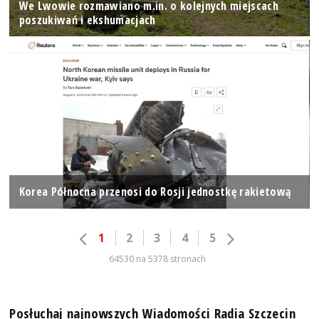
We Lwowie rozmawiano m.in. o kolejnych miejscach
poszukiwań i ekshumacjach
Korea Północna przenosi do Rosji jednostkę rakietową
1
2
3
4
5
64530 na 5378 stronach
Posłuchaj najnowszych Wiadomości Radia Szczecin