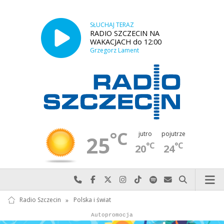
SŁUCHAJ TERAZ
RADIO SZCZECIN NA
WAKACJACH do 12:00
Grzegorz Lament
°C
jutro
pojutrze
25
°C
°C
20
24
Najlepiej po prostu do nas zadzwoń
Odwiedź nas na Facebook-u
Odwiedź nas na X
Odwiedź nas na Instagram-ie
Odwiedź nas na TikTok-u
Szukaj nas na Spotify
Wyślij do nas w
Szukaj
Radio Szczecin
»
Polska i świat
Autopromocja
Autopromocja