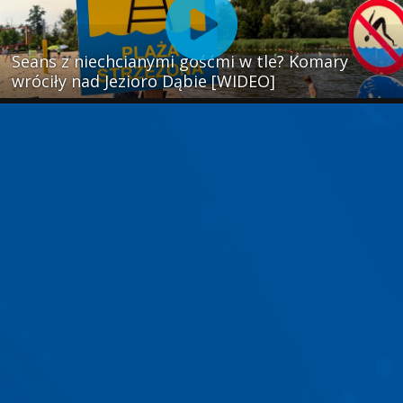
Seans z niechcianymi gośćmi w tle? Komary
wróciły nad Jezioro Dąbie [WIDEO]