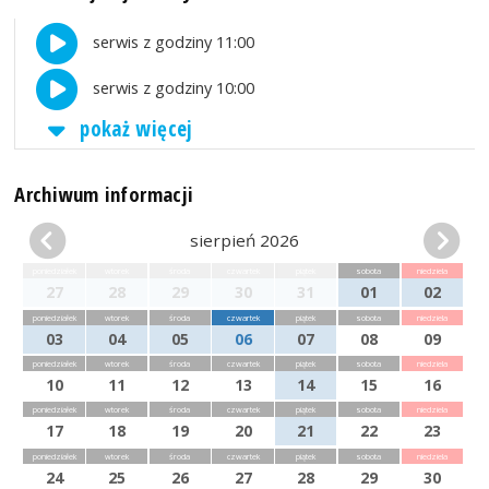
serwis z godziny 11:00
serwis z godziny 10:00
pokaż więcej
Archiwum informacji
sierpień 2026
poniedziałek
wtorek
środa
czwartek
piątek
sobota
niedziela
27
28
29
30
31
01
02
poniedziałek
wtorek
środa
czwartek
piątek
sobota
niedziela
03
04
05
06
07
08
09
poniedziałek
wtorek
środa
czwartek
piątek
sobota
niedziela
10
11
12
13
14
15
16
poniedziałek
wtorek
środa
czwartek
piątek
sobota
niedziela
17
18
19
20
21
22
23
poniedziałek
wtorek
środa
czwartek
piątek
sobota
niedziela
24
25
26
27
28
29
30