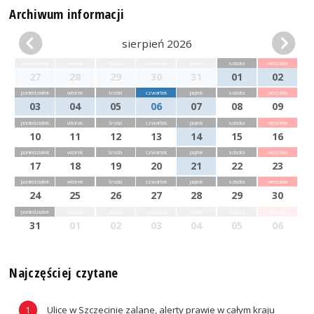
Archiwum informacji
sierpień 2026
poniedziałek
wtorek
środa
czwartek
piątek
sobota
niedziela
27
28
29
30
31
01
02
poniedziałek
wtorek
środa
czwartek
piątek
sobota
niedziela
03
04
05
06
07
08
09
poniedziałek
wtorek
środa
czwartek
piątek
sobota
niedziela
10
11
12
13
14
15
16
poniedziałek
wtorek
środa
czwartek
piątek
sobota
niedziela
17
18
19
20
21
22
23
poniedziałek
wtorek
środa
czwartek
piątek
sobota
niedziela
24
25
26
27
28
29
30
poniedziałek
wtorek
środa
czwartek
piątek
sobota
niedziela
31
01
02
03
04
05
06
Najczęściej czytane
Ulice w Szczecinie zalane, alerty prawie w całym kraju