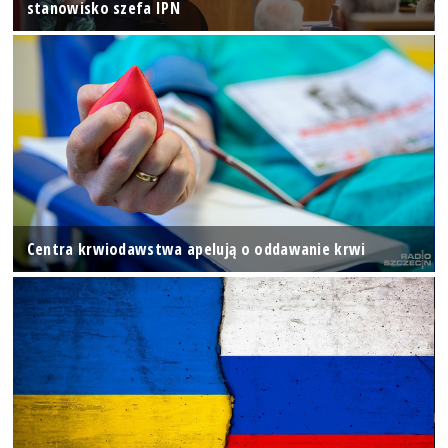
stanowisko szefa IPN
Centra krwiodawstwa apelują o oddawanie krwi