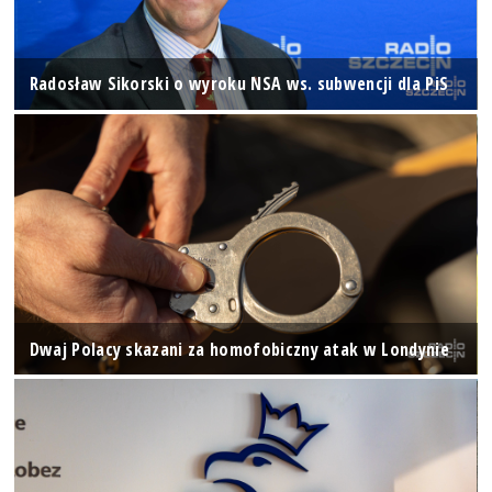
Radosław Sikorski o wyroku NSA ws. subwencji dla PiS
Dwaj Polacy skazani za homofobiczny atak w Londynie