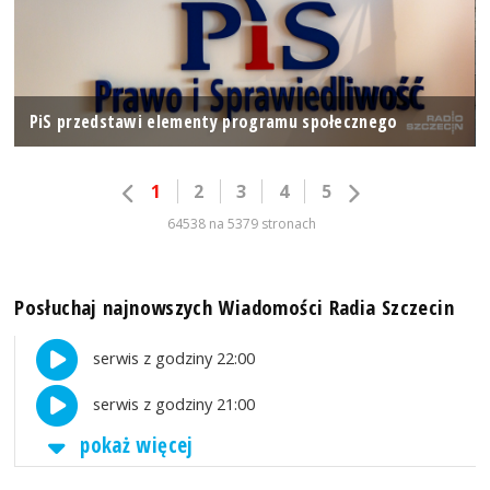
PiS przedstawi elementy programu społecznego
1
2
3
4
5
64538 na 5379 stronach
Posłuchaj najnowszych Wiadomości Radia Szczecin
serwis z godziny 22:00
serwis z godziny 21:00
pokaż więcej