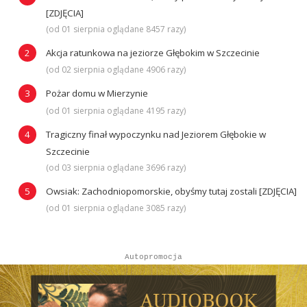
[ZDJĘCIA]
(od 01 sierpnia oglądane 8457 razy)
Akcja ratunkowa na jeziorze Głębokim w Szczecinie
(od 02 sierpnia oglądane 4906 razy)
Pożar domu w Mierzynie
(od 01 sierpnia oglądane 4195 razy)
Tragiczny finał wypoczynku nad Jeziorem Głębokie w
Szczecinie
(od 03 sierpnia oglądane 3696 razy)
Owsiak: Zachodniopomorskie, obyśmy tutaj zostali [ZDJĘCIA]
(od 01 sierpnia oglądane 3085 razy)
Autopromocja