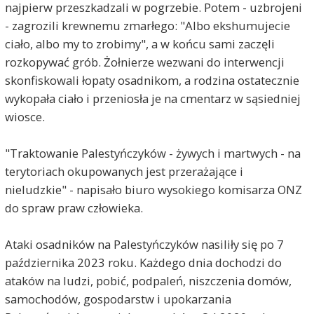
najpierw przeszkadzali w pogrzebie. Potem - uzbrojeni
- zagrozili krewnemu zmarłego: "Albo ekshumujecie
ciało, albo my to zrobimy", a w końcu sami zaczęli
rozkopywać grób. Żołnierze wezwani do interwencji
skonfiskowali łopaty osadnikom, a rodzina ostatecznie
wykopała ciało i przeniosła je na cmentarz w sąsiedniej
wiosce.
"Traktowanie Palestyńczyków - żywych i martwych - na
terytoriach okupowanych jest przerażające i
nieludzkie" - napisało biuro wysokiego komisarza ONZ
do spraw praw człowieka.
Ataki osadników na Palestyńczyków nasiliły się po 7
października 2023 roku. Każdego dnia dochodzi do
ataków na ludzi, pobić, podpaleń, niszczenia domów,
samochodów, gospodarstw i upokarzania