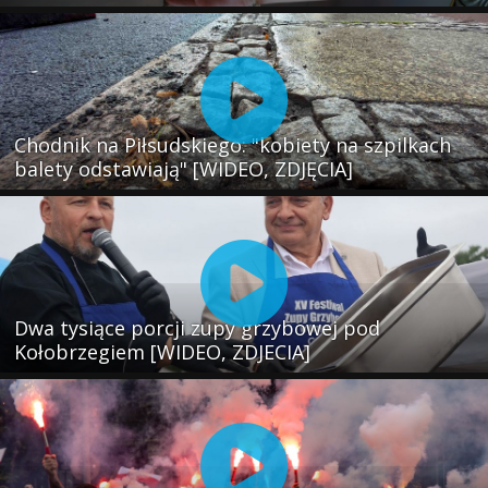
Chodnik na Piłsudskiego: "kobiety na szpilkach
balety odstawiają" [WIDEO, ZDJĘCIA]
Dwa tysiące porcji zupy grzybowej pod
Kołobrzegiem [WIDEO, ZDJECIA]