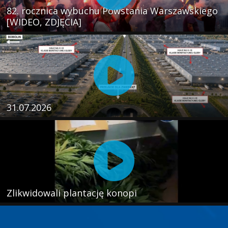
82. rocznica wybuchu Powstania Warszawskiego
[WIDEO, ZDJĘCIA]
31.07.2026
Zlikwidowali plantację konopi