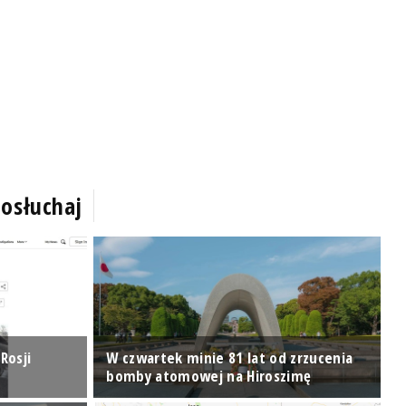
osłuchaj
Rosji
W czwartek minie 81 lat od zrzucenia
T
bomby atomowej na Hiroszimę
z