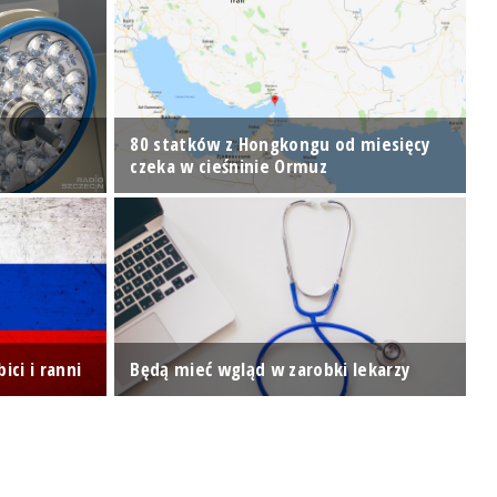
80 statków z Hongkongu od miesięcy
Z
czeka w cieśninie Ormuz
m
Ś
ici i ranni
Będą mieć wgląd w zarobki lekarzy
p