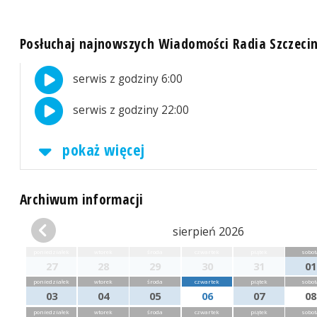
Posłuchaj najnowszych Wiadomości Radia Szczeci
serwis z godziny 6:00
serwis z godziny 22:00
pokaż więcej
Archiwum informacji
sierpień 2026
poniedziałek
wtorek
środa
czwartek
piątek
sobot
27
28
29
30
31
01
poniedziałek
wtorek
środa
czwartek
piątek
sobot
03
04
05
06
07
08
poniedziałek
wtorek
środa
czwartek
piątek
sobot