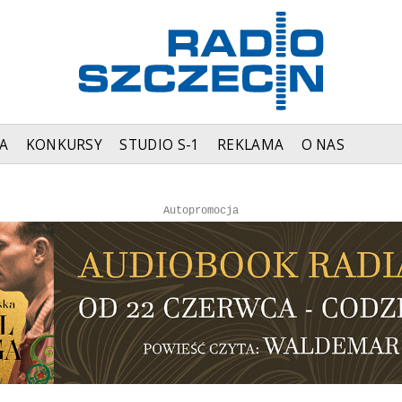
A
KONKURSY
STUDIO S-1
REKLAMA
O NAS
Autopromocja
Autopromocja