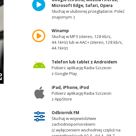
Microsoft Edge, Safari, Opera
Słuchaj w ulubionej przeglądarce. Poleć
znajomym :)
Winamp
Słuchaj w MP3 (stereo, 128 kb/s,
44.1kHz) lub w AAC+ (stereo, 128 kb/s,
44.1kHz)
Telefon lub tablet z Androidem
Pobierz aplikację Radia Szczecin
z Google Play
iPad, iPhone, iPod
Pobierz aplikację Radia Szczecin
z AppStore
Odbiornik FM
Słuchaj w województwie
zachodniopomorskiem
(z wyłączeniem wschodniej części) na
częstotliwościach 92,0 - 94,4 - 98,7 -