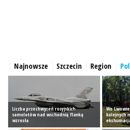
Najnowsze
Szczecin
Region
Pol
Liczba przechwyceń rosyjskich
We Lwowie
samolotów nad wschodnią flanką
kolejnych 
wzrosła
ekshumacj