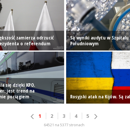
ększość zamierza odrzucić
Są wyniki audytu w Szpitalu
rezydenta o referendum
Południowym
ia się dzięki KPO.
er: jest trend na
nie pociągiem
Rosyjski atak na Kijów. Są zab
1
2
3
4
5
64521 na 5377 stronach