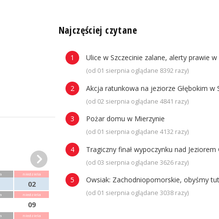
n
Najczęściej czytane
Ulice w Szczecinie zalane, alerty prawie w
(od 01 sierpnia oglądane 8392 razy)
Akcja ratunkowa na jeziorze Głębokim w 
(od 02 sierpnia oglądane 4841 razy)
Pożar domu w Mierzynie
(od 01 sierpnia oglądane 4132 razy)
Tragiczny finał wypoczynku nad Jeziorem 
(od 03 sierpnia oglądane 3626 razy)
a
niedziela
Owsiak: Zachodniopomorskie, obyśmy tuta
02
(od 01 sierpnia oglądane 3038 razy)
a
niedziela
09
a
niedziela