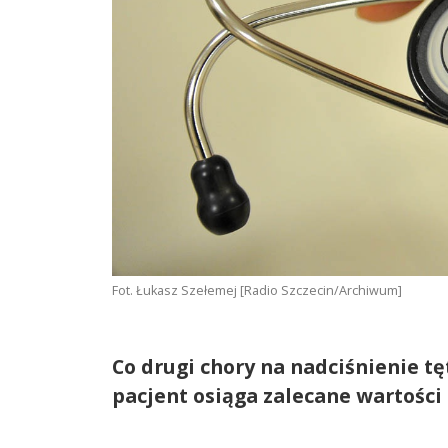
Fot. Łukasz Szełemej [Radio Szczecin/Archiwum]
Co drugi chory na nadciśnienie tę
pacjent osiąga zalecane wartości 