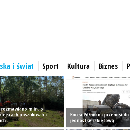
ska i świat
Sport
Kultura
Biznes
P
 rozmawiano m.in. o
miejscach poszukiwań i
Korea Północna przenosi do 
ach
jednostkę rakietową