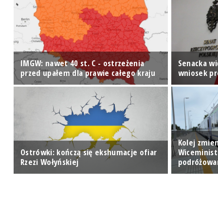
IMGW: nawet 40 st. C - ostrzeżenia
Senacka wi
przed upałem dla prawie całego kraju
wniosek p
Kolej zmien
Ostrówki: kończą się ekshumacje ofiar
Wiceminist
Rzezi Wołyńskiej
podróżowa