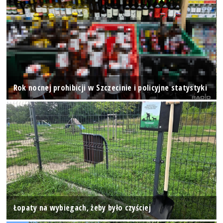
Rok nocnej prohibicji w Szczecinie i policyjne statystyki
Łopaty na wybiegach, żeby było czyściej