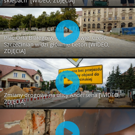
sklepach" [WIDEO, ZDJĘCIA]
Plac Orła Białego w przebudowie. Część
Szczecinian widzi głównie beton [WIDEO,
ZDJĘCIA]
Zmiany drogowe na ulicy Andersena [WIDEO,
ZDJĘCIA]