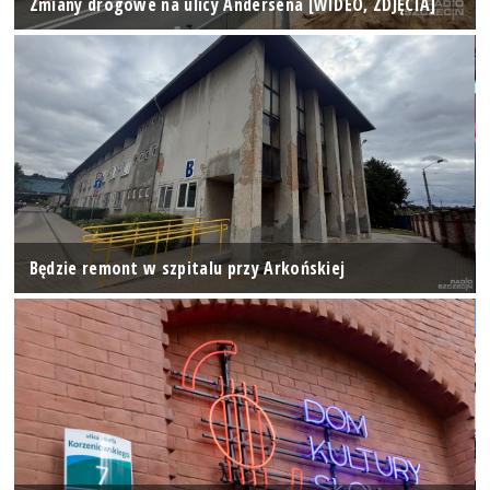
Zmiany drogowe na ulicy Andersena [WIDEO, ZDJĘCIA]
Będzie remont w szpitalu przy Arkońskiej