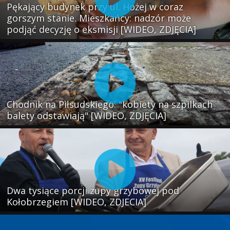
Pękający budynek przy ul. Hożej w coraz
gorszym stanie. Mieszkańcy: nadzór może
podjąć decyzję o eksmisji [WIDEO, ZDJĘCIA]
Chodnik na Piłsudskiego: "kobiety na szpilkach
balety odstawiają" [WIDEO, ZDJĘCIA]
Dwa tysiące porcji zupy grzybowej pod
Kołobrzegiem [WIDEO, ZDJECIA]