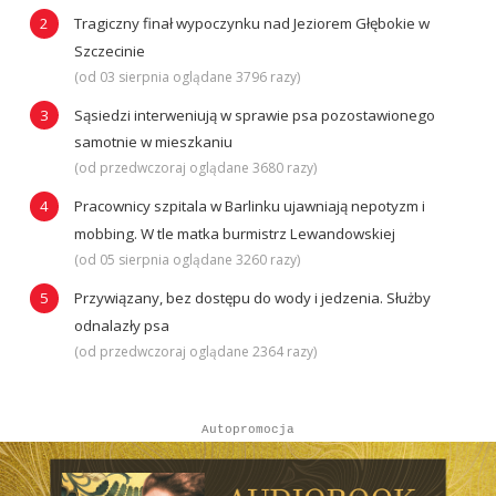
Tragiczny finał wypoczynku nad Jeziorem Głębokie w
Szczecinie
(od 03 sierpnia oglądane 3796 razy)
Sąsiedzi interweniują w sprawie psa pozostawionego
samotnie w mieszkaniu
(od przedwczoraj oglądane 3680 razy)
Pracownicy szpitala w Barlinku ujawniają nepotyzm i
mobbing. W tle matka burmistrz Lewandowskiej
(od 05 sierpnia oglądane 3260 razy)
Przywiązany, bez dostępu do wody i jedzenia. Służby
odnalazły psa
(od przedwczoraj oglądane 2364 razy)
Autopromocja