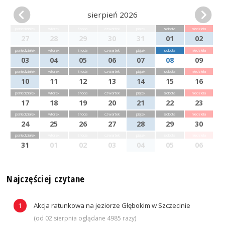
sierpień 2026
poniedziałek
wtorek
środa
czwartek
piątek
sobota
niedziela
27
28
29
30
31
01
02
poniedziałek
wtorek
środa
czwartek
piątek
sobota
niedziela
03
04
05
06
07
08
09
poniedziałek
wtorek
środa
czwartek
piątek
sobota
niedziela
10
11
12
13
14
15
16
poniedziałek
wtorek
środa
czwartek
piątek
sobota
niedziela
17
18
19
20
21
22
23
poniedziałek
wtorek
środa
czwartek
piątek
sobota
niedziela
24
25
26
27
28
29
30
poniedziałek
wtorek
środa
czwartek
piątek
sobota
niedziela
31
01
02
03
04
05
06
Najczęściej czytane
Akcja ratunkowa na jeziorze Głębokim w Szczecinie
(od 02 sierpnia oglądane 4985 razy)