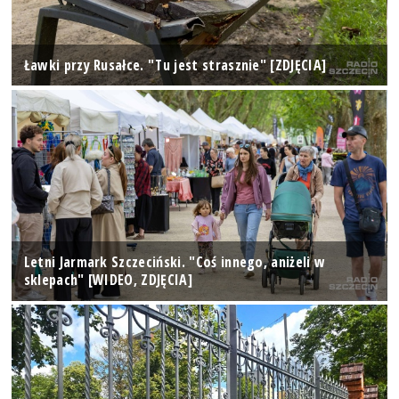
Ławki przy Rusałce. "Tu jest strasznie" [ZDJĘCIA]
Letni Jarmark Szczeciński. "Coś innego, aniżeli w
sklepach" [WIDEO, ZDJĘCIA]