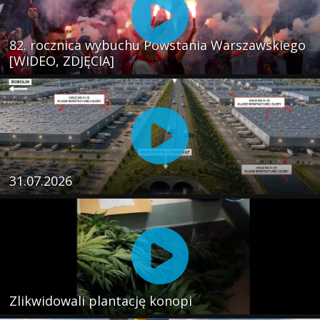
82. rocznica wybuchu Powstania Warszawskiego
[WIDEO, ZDJĘCIA]
31.07.2026
Zlikwidowali plantację konopi