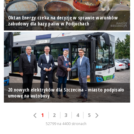
Oktan Energy czeka na decyzję w sprawie warunków
zabudowy dla bazy paliw w Podjuchach
20 nowych elektryków dla Szczecina - miasto podpisało
umowę na autobusy
1
2
3
4
5
52799 na 4400 stronach