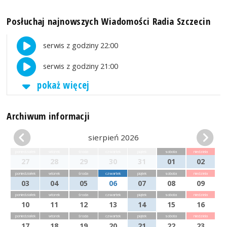
Posłuchaj najnowszych Wiadomości Radia Szczecin
serwis z godziny 22:00
serwis z godziny 21:00
pokaż więcej
Archiwum informacji
sierpień 2026
poniedziałek
wtorek
środa
czwartek
piątek
sobota
niedziela
27
28
29
30
31
01
02
poniedziałek
wtorek
środa
czwartek
piątek
sobota
niedziela
03
04
05
06
07
08
09
poniedziałek
wtorek
środa
czwartek
piątek
sobota
niedziela
10
11
12
13
14
15
16
poniedziałek
wtorek
środa
czwartek
piątek
sobota
niedziela
17
18
19
20
21
22
23