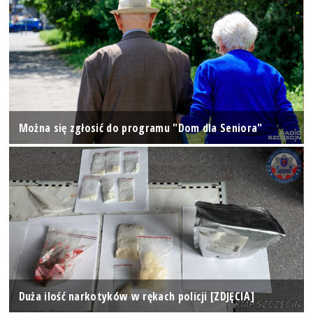
Można się zgłosić do programu "Dom dla Seniora"
Duża ilość narkotyków w rękach policji [ZDJĘCIA]