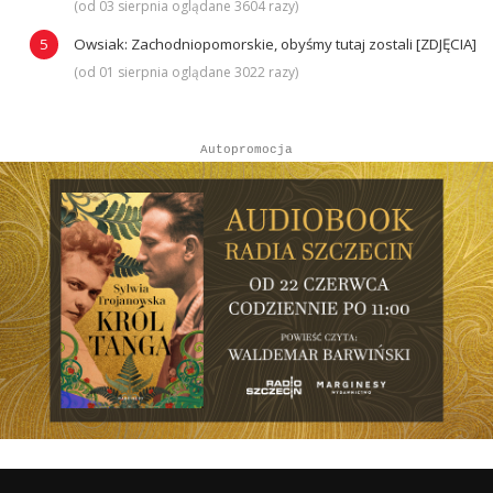
(od 03 sierpnia oglądane 3604 razy)
Owsiak: Zachodniopomorskie, obyśmy tutaj zostali [ZDJĘCIA]
(od 01 sierpnia oglądane 3022 razy)
Autopromocja