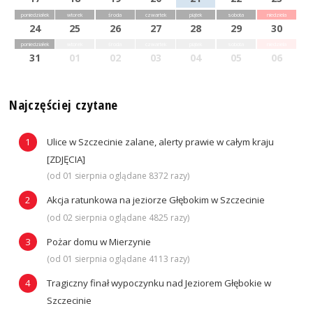
poniedziałek
wtorek
środa
czwartek
piątek
sobota
niedziela
24
25
26
27
28
29
30
poniedziałek
wtorek
środa
czwartek
piątek
sobota
niedziela
31
01
02
03
04
05
06
Najczęściej czytane
Ulice w Szczecinie zalane, alerty prawie w całym kraju
[ZDJĘCIA]
(od 01 sierpnia oglądane 8372 razy)
Akcja ratunkowa na jeziorze Głębokim w Szczecinie
(od 02 sierpnia oglądane 4825 razy)
Pożar domu w Mierzynie
(od 01 sierpnia oglądane 4113 razy)
Tragiczny finał wypoczynku nad Jeziorem Głębokie w
Szczecinie