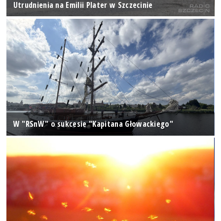
Utrudnienia na Emilii Plater w Szczecinie
W "RSnW" o sukcesie "Kapitana Głowackiego"