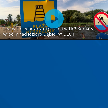
Seans z niechcianymi gośćmi w tle? Komary
wróciły nad Jezioro Dąbie [WIDEO]