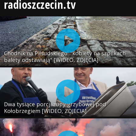
radioszczecin.tv
Chodnik na Piłsudskiego: "kobiety na szpilkach
balety odstawiają" [WIDEO, ZDJĘCIA]
Dwa tysiące porcji zupy grzybowej pod
Kołobrzegiem [WIDEO, ZDJECIA]