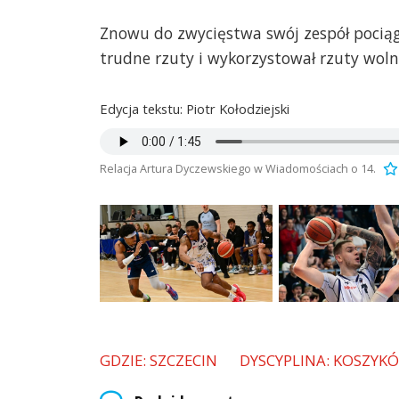
Znowu do zwycięstwa swój zespół pociągn
trudne rzuty i wykorzystował rzuty woln
Edycja tekstu: Piotr Kołodziejski
Relacja Artura Dyczewskiego w Wiadomościach o 14.
GDZIE: SZCZECIN
DYSCYPLINA: KOSZYK