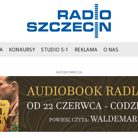
A
KONKURSY
STUDIO S-1
REKLAMA
O NAS
Autopromocja
Autopromocja
Reklama