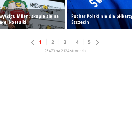
 wyścigu Milan: skupię się na
Puchar Polski nie dla piłkarz
ałej koszulki
Szczecin
1
2
3
4
5
25479 na 2124 stronach