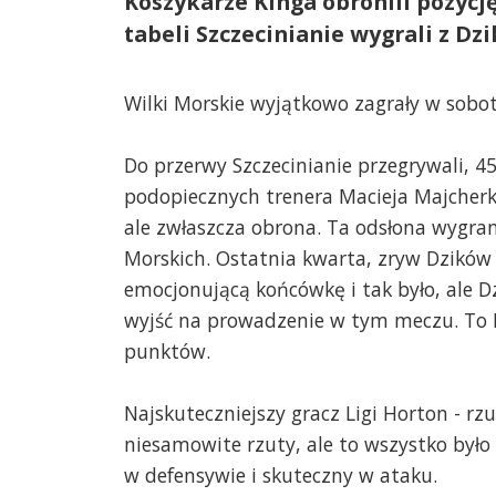
Koszykarze Kinga obronili pozycję
tabeli Szczecinianie wygrali z D
Wilki Morskie wyjątkowo zagrały w sobot
Do przerwy Szczecinianie przegrywali, 4
podopiecznych trenera Macieja Majcherka
ale zwłaszcza obrona. Ta odsłona wygran
Morskich. Ostatnia kwarta, zryw Dzików
emocjonującą końcówkę i tak było, ale Dz
wyjść na prowadzenie w tym meczu. To K
punktów.
Najskuteczniejszy gracz Ligi Horton - rzu
niesamowite rzuty, ale to wszystko było
w defensywie i skuteczny w ataku.