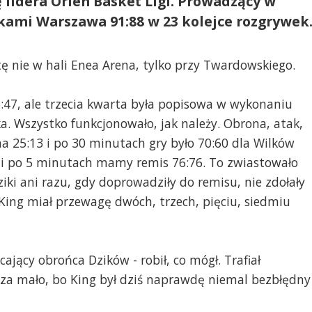
 lidera Orlen Basket Ligi. Prowadzący w
zikami Warszawa 91:88 w 23 kolejce rozgrywek
ę nie w hali Enea Arena, tylko przy Twardowskiego.
5:47, ale trzecia kwarta była popisowa w wykonaniu
. Wszystko funkcjonowało, jak należy. Obrona, atak,
a 25:13 i po 30 minutach gry było 70:60 dla Wilków
 i po 5 minutach mamy remis 76:76. To zwiastowało
iki ani razu, gdy doprowadziły do remisu, nie zdołały
ing miał przewagę dwóch, trzech, pięciu, siedmiu
cający obrońca Dzików - robił, co mógł. Trafiał
 za mało, bo King był dziś naprawdę niemal bezbłędny