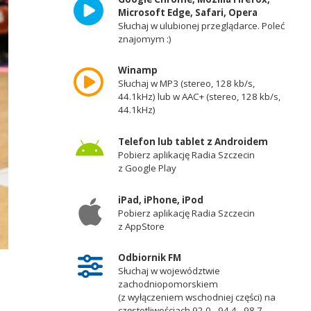
Microsoft Edge, Safari, Opera
Słuchaj w ulubionej przeglądarce. Poleć
znajomym :)
Winamp
Słuchaj w MP3 (stereo, 128 kb/s,
44.1kHz) lub w AAC+ (stereo, 128 kb/s,
44.1kHz)
Telefon lub tablet z Androidem
Pobierz aplikację Radia Szczecin
z Google Play
iPad, iPhone, iPod
Pobierz aplikację Radia Szczecin
z AppStore
Odbiornik FM
Słuchaj w województwie
zachodniopomorskiem
(z wyłączeniem wschodniej części) na
częstotliwościach 92,0 - 94,4 - 98,7 -