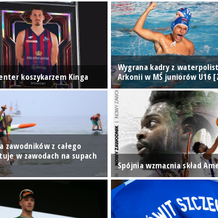
Wygrana kadry z waterpolis
center koszykarzem Kinga
Arkonii w MŚ juniorów U16 [
a zawodników z całego
rtuje w zawodach na supach
Spójnia wzmacnia skład Am