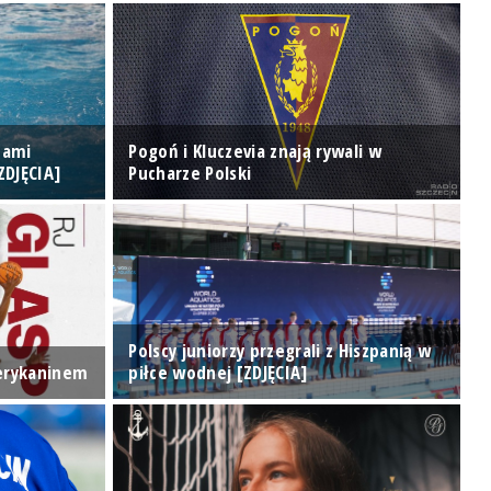
tami
Pogoń i Kluczevia znają rywali w
ZDJĘCIA]
Pucharze Polski
R
Polscy juniorzy przegrali z Hiszpanią w
erykaninem
piłce wodnej [ZDJĘCIA]
Z