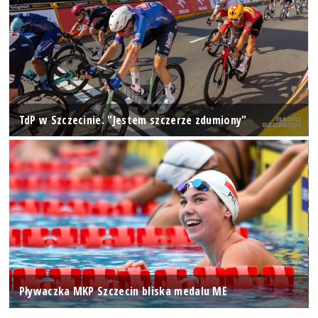
TdP w Szczecinie. "Jestem szczerze zdumiony"
Pływaczka MKP Szczecin bliska medalu ME