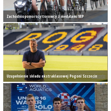
Zachodniopomorscy torowcy z medalami MP
Uzupełnienie składu ekstraklasowej Pogoni Szczecin