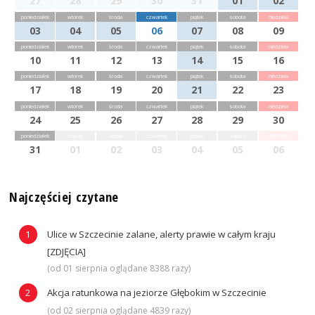
27
28
29
30
31
01
02
poniedziałek
wtorek
środa
czwartek
piątek
sobota
niedziela
03
04
05
06
07
08
09
poniedziałek
wtorek
środa
czwartek
piątek
sobota
niedziela
10
11
12
13
14
15
16
poniedziałek
wtorek
środa
czwartek
piątek
sobota
niedziela
17
18
19
20
21
22
23
poniedziałek
wtorek
środa
czwartek
piątek
sobota
niedziela
24
25
26
27
28
29
30
poniedziałek
wtorek
środa
czwartek
piątek
sobota
niedziela
31
01
02
03
04
05
06
Najczęściej czytane
Ulice w Szczecinie zalane, alerty prawie w całym kraju
[ZDJĘCIA]
(od 01 sierpnia oglądane 8388 razy)
Akcja ratunkowa na jeziorze Głębokim w Szczecinie
(od 02 sierpnia oglądane 4839 razy)