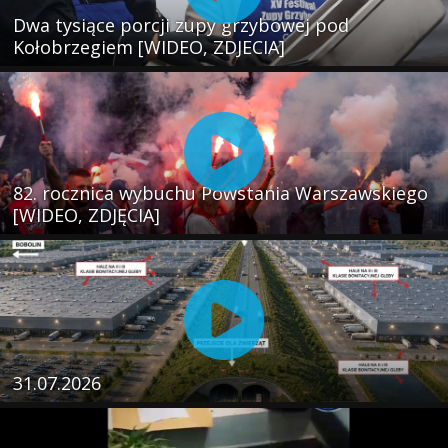
Dwa tysiące porcji zupy grzybowej pod
Kołobrzegiem [WIDEO, ZDJECIA]
82. rocznica wybuchu Powstania Warszawskiego
[WIDEO, ZDJĘCIA]
31.07.2026