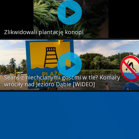
Zlikwidowali plantację konopi
Seans z niechcianymi gośćmi w tle? Komary
wróciły nad Jezioro Dąbie [WIDEO]