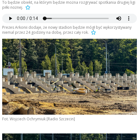
To będzie obiekt, na którym będzie można rozgrywać spotkania drugiej ligi
piłki nożnej.
Prezes Arkonii dodaje, że nowy stadion będzie mógł być wykorzystywany
niemal przez 24 godziny na dobę, przez cały rok.
Fot. Wojciech Ochrymiuk [Radio Szczecin]