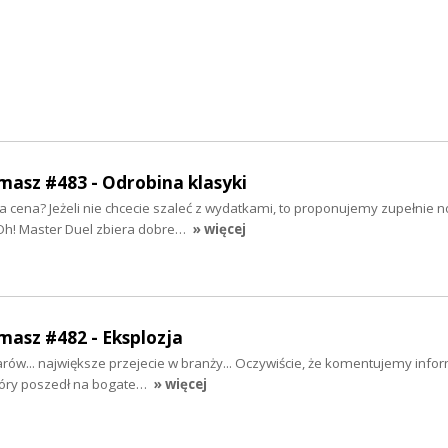
rmasz #483 - Odrobina klasyki
 cena? Jeżeli nie chcecie szaleć z wydatkami, to proponujemy zupełnie 
-Oh! Master Duel zbiera dobre…
» więcej
rmasz #482 - Eksplozja
arów... największe przejecie w branży... Oczywiście, że komentujemy info
który poszedł na bogate…
» więcej