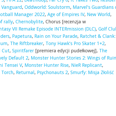
y Vanguard
,
Oddworld: Soulstorm
,
Marvel's Guardians 
ootball Manager 2022
,
Age of Empires IV
,
New World
,
f rally
,
Chernobylite
, Chorus [recenzja w
antasy VII Remake Episode INTERmission (DLC)
,
Golf Clu
iders
,
Papetura
,
Rain on Your Parade
,
Ratchet & Clank:
ium
,
The Riftbreaker
,
Tony Hawk's Pro Skater 1+2
,
l Cut
,
Spiritfarer
[premiera edycji pudełkowej],
The
vely Default 2
,
Monster Hunter Stories 2: Wings of Rui
i Tensei V
,
Monster Hunter Rise
,
NieR Replicant
,
w Torch
,
Returnal
,
Psychonauts 2
,
Smurfy: Misja Złoliść