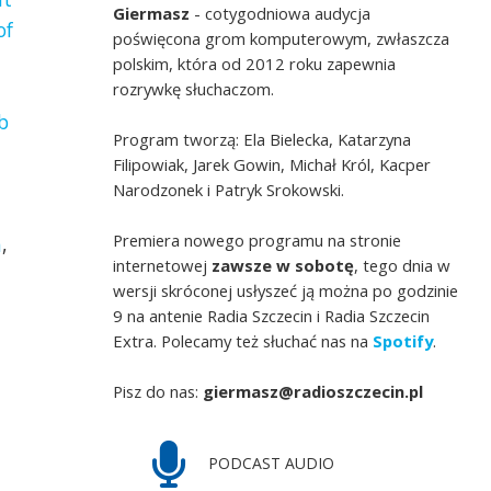
Giermasz
- cotygodniowa audycja
of
poświęcona grom komputerowym, zwłaszcza
polskim, która od 2012 roku zapewnia
rozrywkę słuchaczom.
b
Program tworzą: Ela Bielecka, Katarzyna
Filipowiak, Jarek Gowin, Michał Król, Kacper
Narodzonek i Patryk Srokowski.
Premiera nowego programu na stronie
n
,
internetowej
zawsze w sobotę
, tego dnia w
wersji skróconej usłyszeć ją można po godzinie
9 na antenie Radia Szczecin i Radia Szczecin
Extra. Polecamy też słuchać nas na
Spotify
.
Pisz do nas:
giermasz@radioszczecin.pl
PODCAST AUDIO