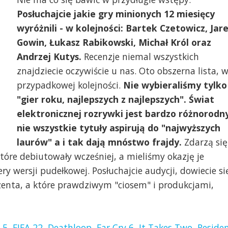
Posłuchajcie jakie gry minionych 12 miesięcy
wyróżnili - w kolejności: Bartek Czetowicz, Jar
Gowin, Łukasz Rabikowski, Michał Król oraz
Andrzej Kutys.
Recenzje niemal wszystkich
znajdziecie oczywiście u nas. Oto obszerna lista, 
przypadkowej kolejności.
Nie wybieraliśmy tylko
"gier roku, najlepszych z najlepszych". Świat
elektronicznej rozrywki jest bardzo różnorodny
nie wszystkie tytuły aspirują do "najwyższych
laurów" a i tak dają mnóstwo frajdy.
Zdarzą się
tóre debiutowały wcześniej, a mieliśmy okazję je
y wersji pudełkowej. Posłuchajcie audycji, dowiecie si
nzenta, a które prawdziwym "ciosem" i produkcjami,
 5
,
FIFA 22
,
Deathloop
,
Far Cry 6
,
It Takes Two
,
Reside