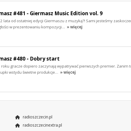
masz #481 - Giermasz Music Edition vol. 9
ż 2 lata od ostatniej edycji Giermaszu z muzyką?! Sami jesteśmy zaskoczen
głości w prezentowaniu kompozycji…
» więcej
rmasz #480 - Dobry start
u roku gracze dopiero zaczynają wypatrywać pierwszych premier. Zanim to
kupki wstydu świetne produkcje…
» więcej
radioszczecin.pl
radioszczecinextra.pl