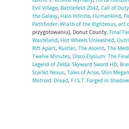
Evil Village
,
Battlefield 2042
,
Call of Dut
the Galaxy
,
Halo Infinite
,
Humankind
,
F
Pathfinder: Wrath of the Righteous
,
art o
przygotowaniu], Donut County,
Final F
Wasteland
,
Hot Wheels Unleashed
,
Outr
Rift Apart
,
Rustler
,
The Ascent
,
The Med
Twelve Minutes
,
Disco Elysium: The Fina
Legend of Zelda: Skyward Sword HD
,
Bra
Scarlet Nexus
,
Tales of Arise
,
Shin Megam
Metroid: Dread
,
F.I.S.T. Forged in Shado