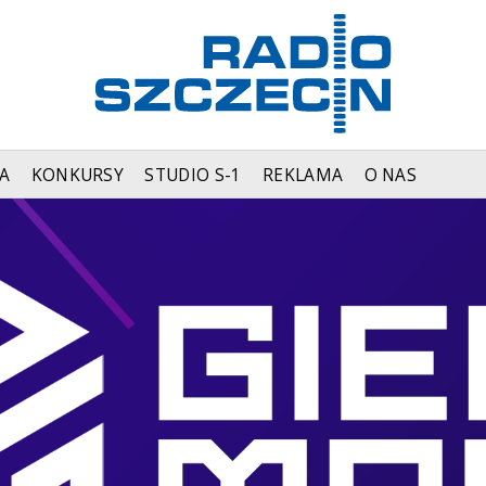
A
KONKURSY
STUDIO S-1
REKLAMA
O NAS