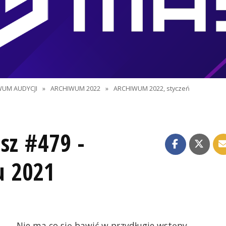
WUM AUDYCJI
»
ARCHIWUM 2022
»
ARCHIWUM 2022, styczeń
sz #479 -
 2021
Nie ma co się bawić w przydługie wstępy.