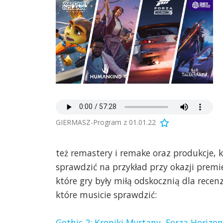
GIERMASZ-Program z 01.01.22
też remastery i remake oraz produkcje, k
sprawdzić na przykład przy okazji premier
które gry były miłą odskocznią dla rece
które musicie sprawdzić:
Gothic 2: Kroniki Myrtany
,
Forza Horizon