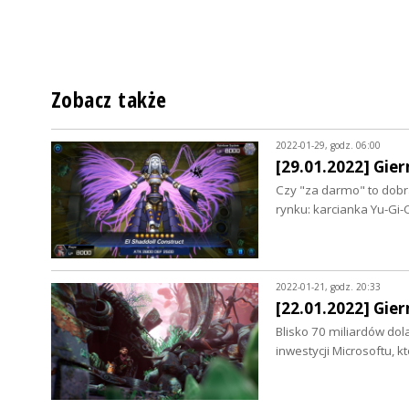
Zobacz także
2022-01-29, godz. 06:00
[29.01.2022] Gie
Czy "za darmo" to dobra
rynku: karcianka Yu-Gi
2022-01-21, godz. 20:33
[22.01.2022] Gie
Blisko 70 miliardów dol
inwestycji Microsoftu, 