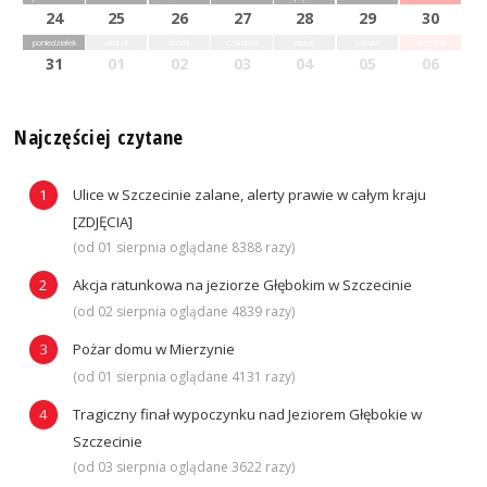
24
25
26
27
28
29
30
poniedziałek
wtorek
środa
czwartek
piątek
sobota
niedziela
31
01
02
03
04
05
06
Najczęściej czytane
Ulice w Szczecinie zalane, alerty prawie w całym kraju
[ZDJĘCIA]
(od 01 sierpnia oglądane 8388 razy)
Akcja ratunkowa na jeziorze Głębokim w Szczecinie
(od 02 sierpnia oglądane 4839 razy)
Pożar domu w Mierzynie
(od 01 sierpnia oglądane 4131 razy)
Tragiczny finał wypoczynku nad Jeziorem Głębokie w
Szczecinie
(od 03 sierpnia oglądane 3622 razy)