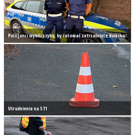
Policjanci wybili szybę, by ratować zatrzaśnięte dziecko
Utrudnienia na S11