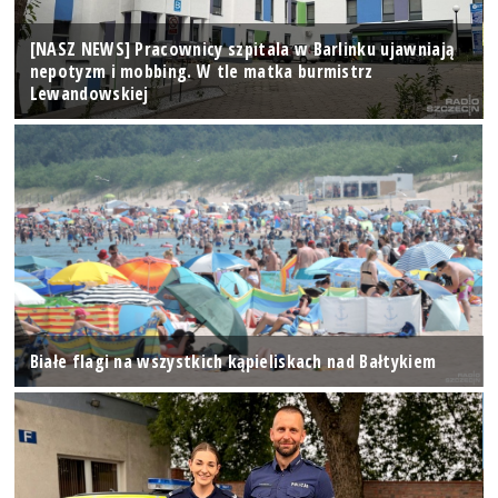
[NASZ NEWS] Pracownicy szpitala w Barlinku ujawniają
nepotyzm i mobbing. W tle matka burmistrz
Lewandowskiej
Białe flagi na wszystkich kąpieliskach nad Bałtykiem