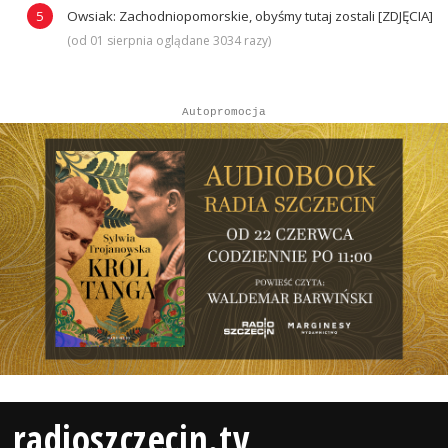
Owsiak: Zachodniopomorskie, obyśmy tutaj zostali [ZDJĘCIA]
(od 01 sierpnia oglądane 3034 razy)
Autopromocja
radioszczecin.tv