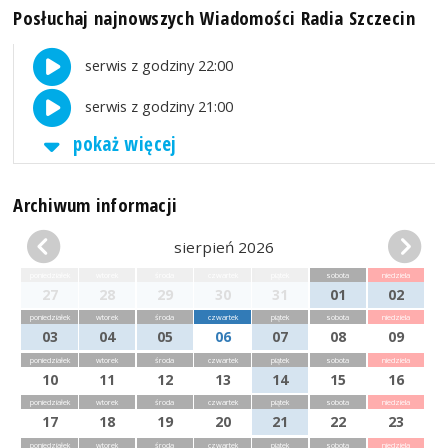
Posłuchaj najnowszych Wiadomości Radia Szczecin
serwis z godziny 22:00
serwis z godziny 21:00
pokaż więcej
Archiwum informacji
sierpień 2026
poniedziałek
wtorek
środa
czwartek
piątek
sobota
niedziela
27
28
29
30
31
01
02
poniedziałek
wtorek
środa
czwartek
piątek
sobota
niedziela
03
04
05
06
07
08
09
poniedziałek
wtorek
środa
czwartek
piątek
sobota
niedziela
10
11
12
13
14
15
16
poniedziałek
wtorek
środa
czwartek
piątek
sobota
niedziela
17
18
19
20
21
22
23
poniedziałek
wtorek
środa
czwartek
piątek
sobota
niedziela