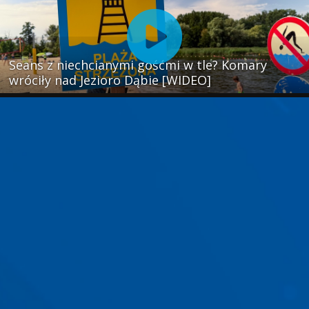
Seans z niechcianymi gośćmi w tle? Komary
wróciły nad Jezioro Dąbie [WIDEO]