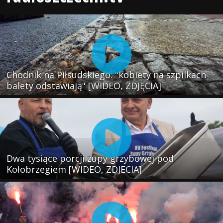
Chodnik na Piłsudskiego: "kobiety na szpilkach
balety odstawiają" [WIDEO, ZDJĘCIA]
Dwa tysiące porcji zupy grzybowej pod
Kołobrzegiem [WIDEO, ZDJECIA]